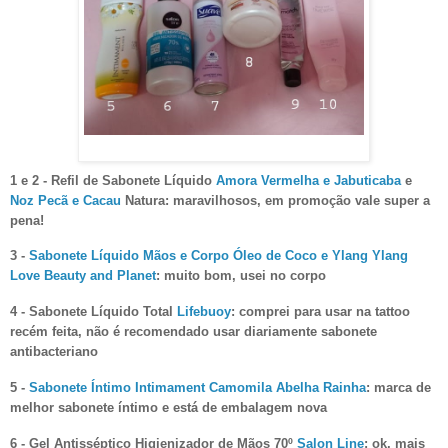
1 e 2 - Refil de Sabonete Líquido
Amora Vermelha e Jabuticaba
e
Noz Pecã e Cacau
Natura: maravilhosos, em promoção vale super a
pena!
3 -
Sabonete Líquido Mãos e Corpo Óleo de Coco e Ylang Ylang
Love Beauty and Planet
: muito bom, usei no corpo
4 - Sabonete Líquido Total
Lifebuoy
: comprei para usar na tattoo
recém feita, não é recomendado usar diariamente sabonete
antibacteriano
5 -
Sabonete Íntimo Intimament Camomila Abelha Rainha
: marca de
melhor sabonete íntimo e está de embalagem nova
6 - Gel Antisséptico Higienizador de Mãos 70º
Salon Line
: ok, mais