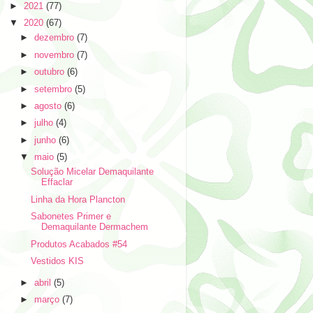
►
2021
(77)
▼
2020
(67)
►
dezembro
(7)
►
novembro
(7)
►
outubro
(6)
►
setembro
(5)
►
agosto
(6)
►
julho
(4)
►
junho
(6)
▼
maio
(5)
Solução Micelar Demaquilante
Effaclar
Linha da Hora Plancton
Sabonetes Primer e
Demaquilante Dermachem
Produtos Acabados #54
Vestidos KIS
►
abril
(5)
►
março
(7)