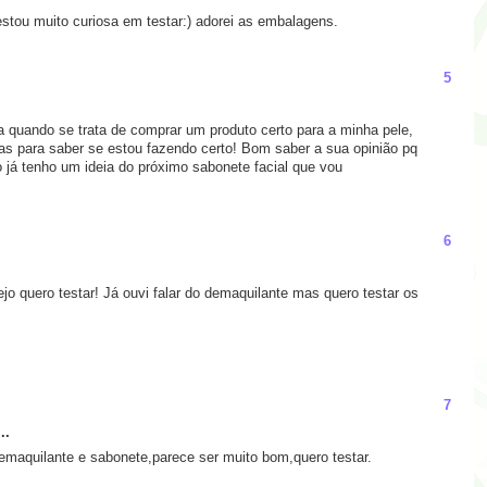
stou muito curiosa em testar:) adorei as embalagens.
5
quando se trata de comprar um produto certo para a minha pele,
as para saber se estou fazendo certo! Bom saber a sua opinião pq
 já tenho um ideia do próximo sabonete facial que vou
6
jo quero testar! Já ouvi falar do demaquilante mas quero testar os
7
..
demaquilante e sabonete,parece ser muito bom,quero testar.