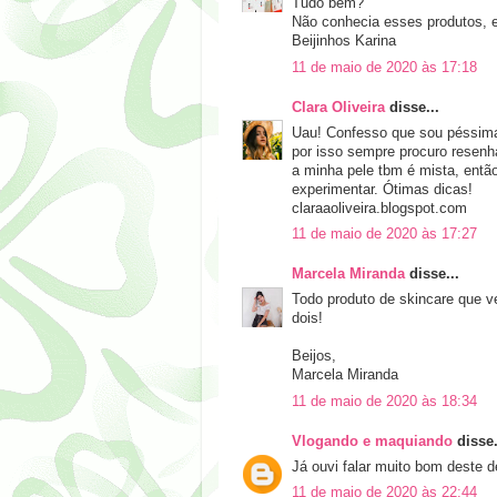
Tudo bem?
Não conhecia esses produtos, e
Beijinhos Karina
11 de maio de 2020 às 17:18
Clara Oliveira
disse...
Uau! Confesso que sou péssima 
por isso sempre procuro resenh
a minha pele tbm é mista, então
experimentar. Ótimas dicas!
claraaoliveira.blogspot.com
11 de maio de 2020 às 17:27
Marcela Miranda
disse...
Todo produto de skincare que ve
dois!
Beijos,
Marcela Miranda
11 de maio de 2020 às 18:34
Vlogando e maquiando
disse.
Já ouvi falar muito bom deste 
11 de maio de 2020 às 22:44