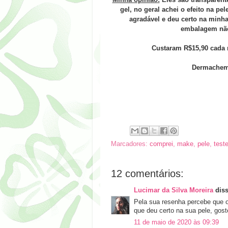
gel, no geral achei o efeito na 
agradável e deu certo na minha
embalagem não 
Custaram R$15,90 cada n
Dermachem 
Marcadores:
comprei
,
make
,
pele
,
teste
12 comentários:
Lucimar da Silva Moreira
diss
Pela sua resenha percebe que 
que deu certo na sua pele, gost
11 de maio de 2020 às 09:39