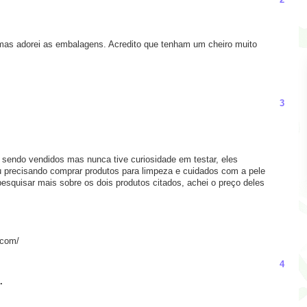
2
mas adorei as embalagens. Acredito que tenham um cheiro muito
3
sendo vendidos mas nunca tive curiosidade em testar, eles
 precisando comprar produtos para limpeza e cuidados com a pele
squisar mais sobre os dois produtos citados, achei o preço deles
.com/
4
.