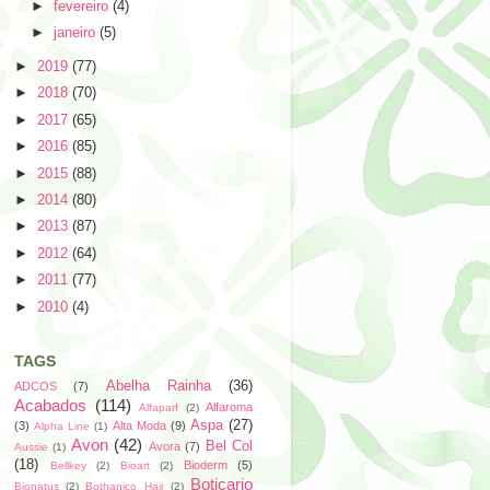
►
fevereiro
(4)
►
janeiro
(5)
►
2019
(77)
►
2018
(70)
►
2017
(65)
►
2016
(85)
►
2015
(88)
►
2014
(80)
►
2013
(87)
►
2012
(64)
►
2011
(77)
►
2010
(4)
TAGS
Abelha Rainha
(36)
ADCOS
(7)
Acabados
(114)
Alfaroma
Alfaparf
(2)
Aspa
(27)
(3)
Alta Moda
(9)
Alpha Line
(1)
Avon
(42)
Bel Col
Avora
(7)
Aussie
(1)
(18)
Bioderm
(5)
Bellkey
(2)
Bioart
(2)
Boticario
Bionatus
(2)
Bothanico Hair
(2)