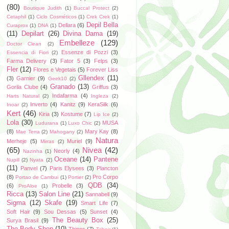
(80)
Boutique Judith
(1)
Buccal Protect
(2)
Cetaphil
(1)
Ciclo Cosméticos
(1)
Crek Crek
(1)
Depil Bella
Dellara
(6)
Curaprox
(1)
DNA
(1)
(11)
Depilart
(26)
Divina Dama
(19)
Embelleze
(129)
Doctor Clean
(2)
Essenze di Pozzi
(3)
Essencia di Fiori
(2)
Farma Delivery
(3)
Fator 5
(3)
Felps
(3)
Fler
(12)
Flores e Vegetais
(5)
Forever Liss
Gllendex
(11)
(3)
Garnier
(9)
Geek10
(2)
Granado
(13)
Gorila Clube
(4)
Griffus
(3)
Indafarma
(4)
Harts Natural
(2)
Ingleza
(2)
Inverto
(4)
Kanitz
(9)
KeraSilk
(6)
Inoar
(2)
Kert
(46)
Kiria
(3)
Kostume
(7)
Lip Ice
(2)
Lola
(30)
MUSA
Ludurana
(1)
Luxo Chic
(2)
(8)
Mary Kay
(8)
Mae Terra
(2)
Mahogany
(2)
Natura
Merheje
(5)
Muriel
(9)
Mirras
(2)
(65)
Nivea
(42)
Neorly
(4)
Nazinha
(1)
Oceane
(14)
Pantene
Nupill
(2)
Nyata
(2)
(11)
Panvel
(7)
Paris Elysees
(3)
Plancton
(8)
Pro Corpo
Portao de Cambui
(1)
Portier
(2)
QDB
(34)
(6)
Probelle
(3)
ProAloe
(1)
Ricca
(13)
Salon Line
(21)
Sannabell
(9)
Sigma
(12)
Skafe
(19)
Smart Life
(7)
Soft Hair
(9)
Sou Dessas
(5)
Sunset
(4)
The Beauty Box
(25)
Surya Brasil
(9)
The Body Shop
(10)
Thipos
(7)