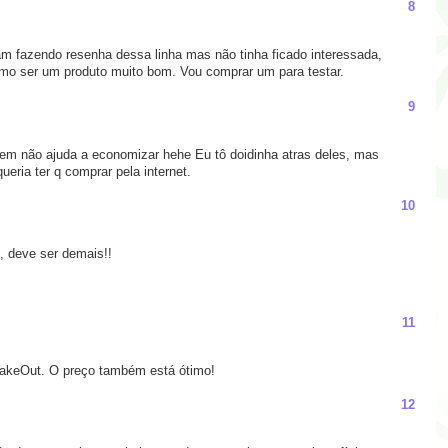
8
m fazendo resenha dessa linha mas não tinha ficado interessada,
mo ser um produto muito bom. Vou comprar um para testar.
9
em não ajuda a economizar hehe Eu tô doidinha atras deles, mas
eria ter q comprar pela internet.
10
, deve ser demais!!
11
MakeOut. O preço também está ótimo!
12