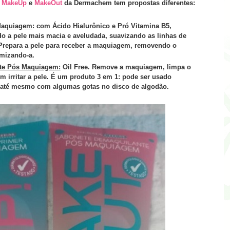
s
MakeUp
e
MakeOut
da Dermachem tem propostas diferentes:
Maquiagem
: com Ácido Hialurônico e Pró Vitamina B5,
o a pele mais macia e aveludada, suavizando as linhas de
 Prepara a pele para receber a maquiagem, removendo o
rmizando-a.
te Pós Maquiagem:
Oil Free. Remove a maquiagem, limpa o
m irritar a pele. É um produto 3 em 1: pode ser usado
 até mesmo com algumas gotas no disco de algodão.