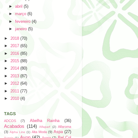
►
abril
(5)
►
março
(6)
►
fevereiro
(4)
►
janeiro
(5)
►
2018
(70)
►
2017
(65)
►
2016
(85)
►
2015
(88)
►
2014
(80)
►
2013
(87)
►
2012
(64)
►
2011
(77)
►
2010
(4)
TAGS
Abelha Rainha
(36)
ADCOS
(7)
Acabados
(114)
Alfaroma
Alfaparf
(2)
Aspa
(27)
(3)
Alta Moda
(9)
Alpha Line
(1)
Avon
(42)
Bel Col
Avora
(7)
Aussie
(1)