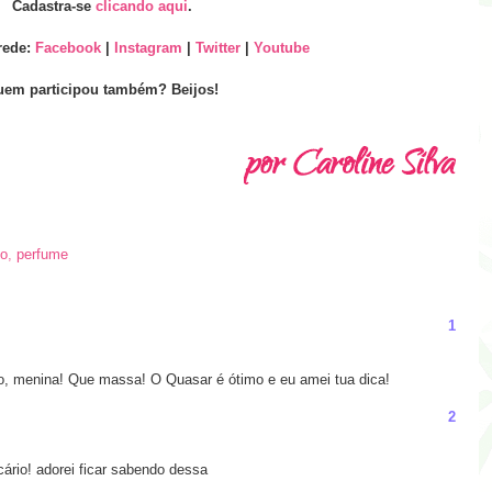
Cadastra-se
clicando aqui
.
rede:
Facebook
|
Instagram
|
Twitter
|
Youtube
em participou também? Beijos!
io
,
perfume
1
o, menina! Que massa! O Quasar é ótimo e eu amei tua dica!
2
ário! adorei ficar sabendo dessa