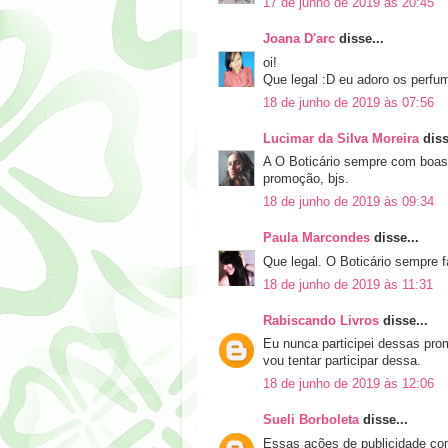
17 de junho de 2019 às 20:45
Joana D'arc
disse...
oi!
Que legal :D eu adoro os perfum
18 de junho de 2019 às 07:56
Lucimar da Silva Moreira
diss
A O Boticário sempre com boas
promoção, bjs.
18 de junho de 2019 às 09:34
Paula Marcondes
disse...
Que legal. O Boticário sempre
18 de junho de 2019 às 11:31
Rabiscando Livros
disse...
Eu nunca participei dessas pro
vou tentar participar dessa.
18 de junho de 2019 às 12:06
Sueli Borboleta
disse...
Essas ações de publicidade com