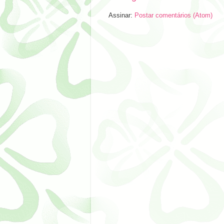
Assinar:
Postar comentários (Atom)