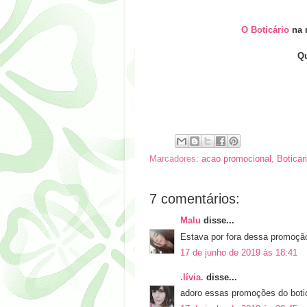
O Boticário
na 
Qu
Marcadores:
acao promocional
,
Boticar
7 comentários:
Malu
disse...
Estava por fora dessa promoçã
17 de junho de 2019 às 18:41
.lívia.
disse...
adoro essas promoções do botic