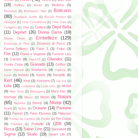
(18)
Bioderm
(5)
Bellkey
(2)
Bioart
(2)
Boticario
Bionatus
(2)
Bothanico Hair
(2)
(80)
Boutique Judith
(1)
Buccal Protect
(2)
Cetaphil
(1)
Ciclo Cosméticos
(1)
Crek Crek
(1)
Depil Bella
Dellara
(6)
Curaprox
(1)
DNA
(1)
(11)
Depilart
(26)
Divina Dama
(19)
Embelleze
(129)
Doctor Clean
(2)
Essenze di Pozzi
(3)
Essencia di Fiori
(2)
Farma Delivery
(3)
Fator 5
(3)
Felps
(3)
Fler
(12)
Flores e Vegetais
(5)
Forever Liss
Gllendex
(11)
(3)
Garnier
(9)
Geek10
(2)
Granado
(13)
Gorila Clube
(4)
Griffus
(3)
Indafarma
(4)
Harts Natural
(2)
Ingleza
(2)
Inverto
(4)
Kanitz
(9)
KeraSilk
(6)
Inoar
(2)
Kert
(46)
Kiria
(3)
Kostume
(7)
Lip Ice
(2)
Lola
(30)
MUSA
Ludurana
(1)
Luxo Chic
(2)
(8)
Mary Kay
(8)
Mae Terra
(2)
Mahogany
(2)
Natura
Merheje
(5)
Muriel
(9)
Mirras
(2)
(65)
Nivea
(42)
Neorly
(4)
Nazinha
(1)
Oceane
(14)
Pantene
Nupill
(2)
Nyata
(2)
(11)
Panvel
(7)
Paris Elysees
(3)
Plancton
(8)
Pro Corpo
Portao de Cambui
(1)
Portier
(2)
QDB
(34)
(6)
Probelle
(3)
ProAloe
(1)
Ricca
(13)
Salon Line
(21)
Sannabell
(9)
Sigma
(12)
Skafe
(19)
Smart Life
(7)