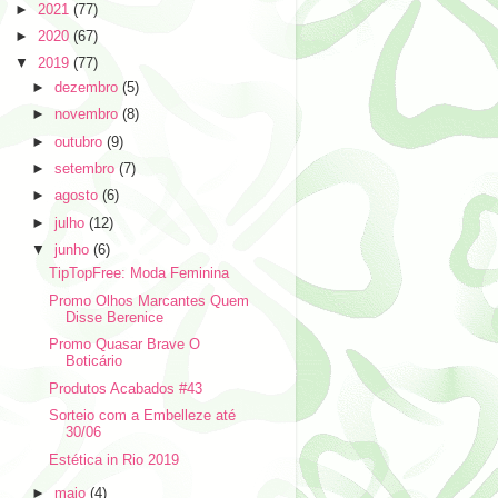
►
2021
(77)
►
2020
(67)
▼
2019
(77)
►
dezembro
(5)
►
novembro
(8)
►
outubro
(9)
►
setembro
(7)
►
agosto
(6)
►
julho
(12)
▼
junho
(6)
TipTopFree: Moda Feminina
Promo Olhos Marcantes Quem
Disse Berenice
Promo Quasar Brave O
Boticário
Produtos Acabados #43
Sorteio com a Embelleze até
30/06
Estética in Rio 2019
►
maio
(4)