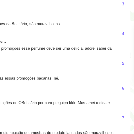
3
es da Boticário, são maravilhosos...
4
e...
 promoções esse perfume deve ser uma delícia, adorei saber da
5
 faz essas promoções bacanas, né.
6
moções do OBoticário por pura preguiça kkk. Mas amei a dica e
7
 distribuição de amostras do produto lançados são maravilhosos.