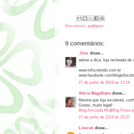
Marcadores:
publipost
9 comentários:
.lívia.
disse...
adorei a dica, loja recheada d
www.tofucolorido.com.br
www.facebook.com/blogtofucolo
27 de junho de 2019 às 13:19
Alécia Magalhães
disse...
Menina que loja excelente, con
Gostei, muito legal!
Blog ArroJada Mix
|
Blog Prosa e
27 de junho de 2019 às 20:57
Linecuti
disse...