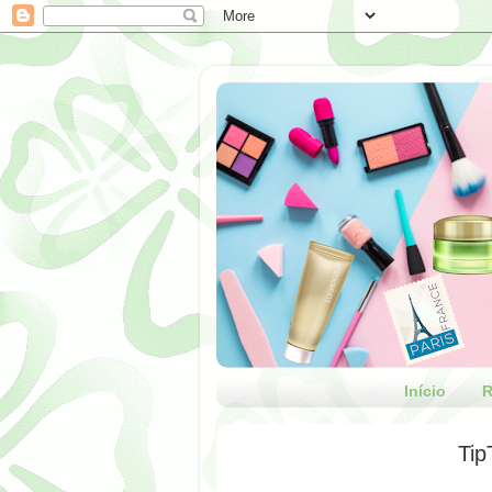
Início
R
Tip