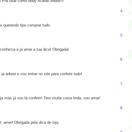
 Pra usar como body ficarão lindos!!!
4
ei querendo tipo comprar tudo.
5
 conhecia e já amei a tua dica! Obrigada!
6
a adorei e vou entrar no site para conferir tudo!
7
ja mas já vou lá conferir! Tem muita coisa linda, vou amar!
8
 amei! Obrigada pela dica de loja.