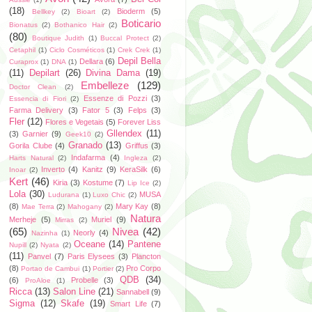
(18)
Bioderm
(5)
Bellkey
(2)
Bioart
(2)
Boticario
Bionatus
(2)
Bothanico Hair
(2)
(80)
Boutique Judith
(1)
Buccal Protect
(2)
Cetaphil
(1)
Ciclo Cosméticos
(1)
Crek Crek
(1)
Depil Bella
Dellara
(6)
Curaprox
(1)
DNA
(1)
(11)
Depilart
(26)
Divina Dama
(19)
Embelleze
(129)
Doctor Clean
(2)
Essenze di Pozzi
(3)
Essencia di Fiori
(2)
Farma Delivery
(3)
Fator 5
(3)
Felps
(3)
Fler
(12)
Flores e Vegetais
(5)
Forever Liss
Gllendex
(11)
(3)
Garnier
(9)
Geek10
(2)
Granado
(13)
Gorila Clube
(4)
Griffus
(3)
Indafarma
(4)
Harts Natural
(2)
Ingleza
(2)
Inverto
(4)
Kanitz
(9)
KeraSilk
(6)
Inoar
(2)
Kert
(46)
Kiria
(3)
Kostume
(7)
Lip Ice
(2)
Lola
(30)
MUSA
Ludurana
(1)
Luxo Chic
(2)
(8)
Mary Kay
(8)
Mae Terra
(2)
Mahogany
(2)
Natura
Merheje
(5)
Muriel
(9)
Mirras
(2)
(65)
Nivea
(42)
Neorly
(4)
Nazinha
(1)
Oceane
(14)
Pantene
Nupill
(2)
Nyata
(2)
(11)
Panvel
(7)
Paris Elysees
(3)
Plancton
(8)
Pro Corpo
Portao de Cambui
(1)
Portier
(2)
QDB
(34)
(6)
Probelle
(3)
ProAloe
(1)
Ricca
(13)
Salon Line
(21)
Sannabell
(9)
Sigma
(12)
Skafe
(19)
Smart Life
(7)