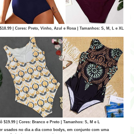
8.99 | Cores: Preto, Vinho, Azul e Rosa | Tamanhos: S, M, L e XL
 $19.99 | Cores: Branco e Preto | Tamanhos: S, M e L
er usados no dia a dia como bodys, em conjunto com uma