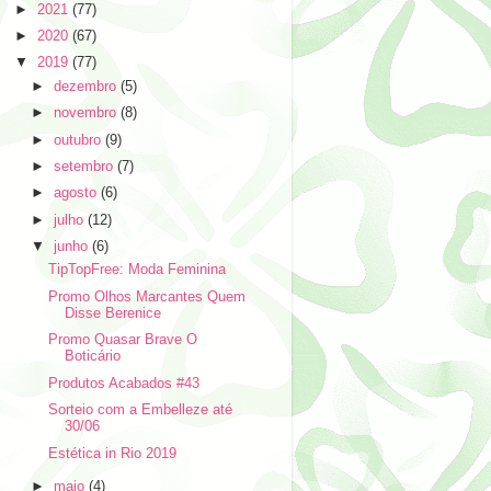
►
2021
(77)
►
2020
(67)
▼
2019
(77)
►
dezembro
(5)
►
novembro
(8)
►
outubro
(9)
►
setembro
(7)
►
agosto
(6)
►
julho
(12)
▼
junho
(6)
TipTopFree: Moda Feminina
Promo Olhos Marcantes Quem
Disse Berenice
Promo Quasar Brave O
Boticário
Produtos Acabados #43
Sorteio com a Embelleze até
30/06
Estética in Rio 2019
►
maio
(4)