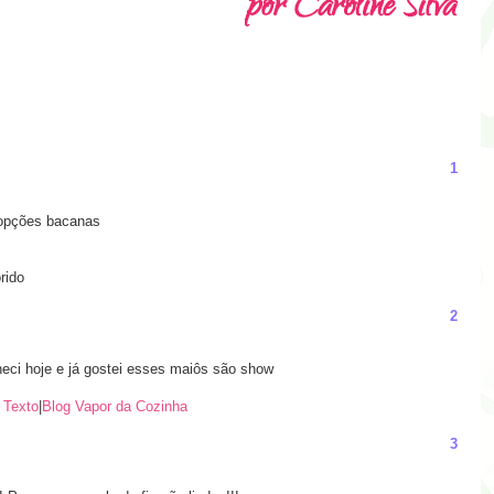
1
e opções bacanas
rido
2
heci hoje e já gostei esses maiôs são show
 Texto
|
Blog Vapor da Cozinha
3