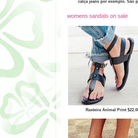
calça jeans por exemplo. São p
womens sandals on sale
Rasteira Animal Print $22.0