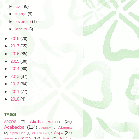
►
abril
(5)
►
março
(6)
►
fevereiro
(4)
►
janeiro
(5)
►
2018
(70)
►
2017
(65)
►
2016
(85)
►
2015
(88)
►
2014
(80)
►
2013
(87)
►
2012
(64)
►
2011
(77)
►
2010
(4)
TAGS
Abelha Rainha
(36)
ADCOS
(7)
Acabados
(114)
Alfaroma
Alfaparf
(2)
Aspa
(27)
(3)
Alta Moda
(9)
Alpha Line
(1)
Avon
(42)
Bel Col
Avora
(7)
Aussie
(1)