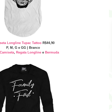
seta Longline Tupac Tattoo
R$44,90
P, M, G e GG | Branco
Camiseta
,
Regata Longline
e
Bermuda