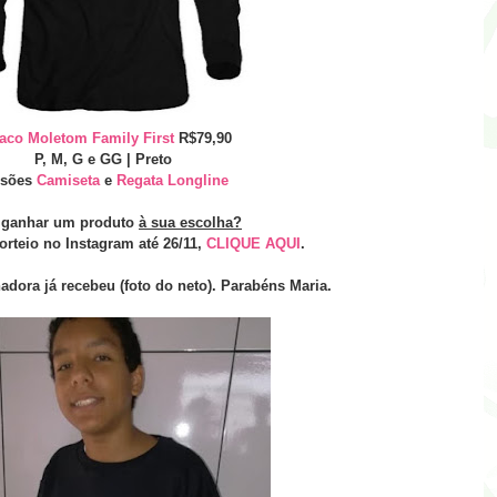
aco Moletom Family First
R$79,90
P, M, G e GG | Preto
rsões
Camiseta
e
Regata Longline
 ganhar um produto
à sua escolha?
orteio no Instagram até 26/11,
CLIQUE AQUI
.
adora já recebeu (foto do neto). Parabéns Maria.