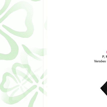
P, 
Versões