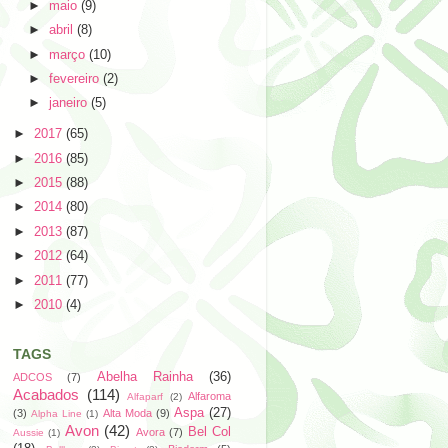
►
maio
(9)
►
abril
(8)
►
março
(10)
►
fevereiro
(2)
►
janeiro
(5)
►
2017
(65)
►
2016
(85)
►
2015
(88)
►
2014
(80)
►
2013
(87)
►
2012
(64)
►
2011
(77)
►
2010
(4)
TAGS
Abelha Rainha
(36)
ADCOS
(7)
Acabados
(114)
Alfaroma
Alfaparf
(2)
Aspa
(27)
(3)
Alta Moda
(9)
Alpha Line
(1)
Avon
(42)
Bel Col
Avora
(7)
Aussie
(1)