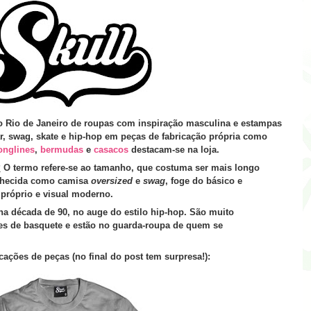
o Rio de Janeiro de roupas com inspiração masculina e estampas
ear, swag, skate e hip-hop em peças de fabricação própria como
onglines
,
bermudas
e
casacos
destacam-se na loja.
?
O termo refere-se ao tamanho, que costuma ser mais longo
hecida como camisa
oversized
e
swag
, foge do básico e
próprio e visual moderno.
a década de 90, no auge do estilo hip-hop. São muito
res de basquete e estão no guarda-roupa de quem se
cações de peças
(no final do post tem surpresa!):