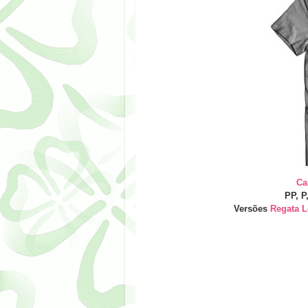
Ca
PP, P
Versões
Regata L