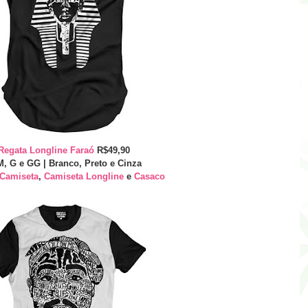
Regata Longline Faraó
R$49,90
M, G e GG | Branco, Preto e Cinza
Camiseta
,
Camiseta Longline
e
Casaco