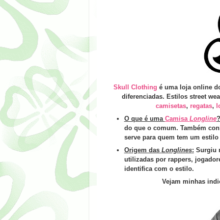
Skull Clothing
é uma loja online d
diferenciadas. Estilos street w
camisetas
,
regatas
,
l
O que é uma
Camisa
Longline
do que o comum. Também con
serve para quem tem um estilo 
Origem das
Longlines
:
Surgiu n
utilizadas por rappers, jogado
identifica com o estilo.
Vejam minhas indi