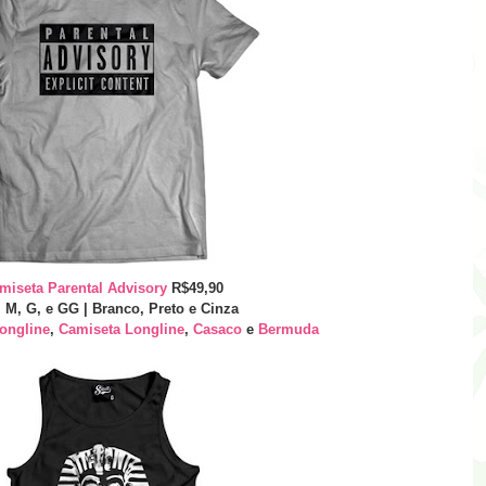
miseta Parental Advisory
R$49,90
, M, G, e GG | Branco, Preto e Cinza
ongline
,
Camiseta Longline
,
Casaco
e
Bermuda