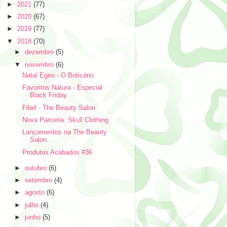
►
2021
(77)
►
2020
(67)
►
2019
(77)
▼
2018
(70)
►
dezembro
(5)
▼
novembro
(6)
Natal Egeo - O Boticário
Favoritos Natura - Especial
Black Friday
Fibel - The Beauty Salon
Nova Parceria: Skull Clothing
Lançamentos na The Beauty
Salon
Produtos Acabados #36
►
outubro
(6)
►
setembro
(4)
►
agosto
(6)
►
julho
(4)
►
junho
(5)