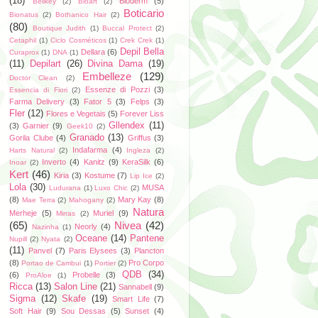
(18)
Bioderm
(5)
Bellkey
(2)
Bioart
(2)
Boticario
Bionatus
(2)
Bothanico Hair
(2)
(80)
Boutique Judith
(1)
Buccal Protect
(2)
Cetaphil
(1)
Ciclo Cosméticos
(1)
Crek Crek
(1)
Depil Bella
Dellara
(6)
Curaprox
(1)
DNA
(1)
(11)
Depilart
(26)
Divina Dama
(19)
Embelleze
(129)
Doctor Clean
(2)
Essenze di Pozzi
(3)
Essencia di Fiori
(2)
Farma Delivery
(3)
Fator 5
(3)
Felps
(3)
Fler
(12)
Flores e Vegetais
(5)
Forever Liss
Gllendex
(11)
(3)
Garnier
(9)
Geek10
(2)
Granado
(13)
Gorila Clube
(4)
Griffus
(3)
Indafarma
(4)
Harts Natural
(2)
Ingleza
(2)
Inverto
(4)
Kanitz
(9)
KeraSilk
(6)
Inoar
(2)
Kert
(46)
Kiria
(3)
Kostume
(7)
Lip Ice
(2)
Lola
(30)
MUSA
Ludurana
(1)
Luxo Chic
(2)
(8)
Mary Kay
(8)
Mae Terra
(2)
Mahogany
(2)
Natura
Merheje
(5)
Muriel
(9)
Mirras
(2)
(65)
Nivea
(42)
Neorly
(4)
Nazinha
(1)
Oceane
(14)
Pantene
Nupill
(2)
Nyata
(2)
(11)
Panvel
(7)
Paris Elysees
(3)
Plancton
(8)
Pro Corpo
Portao de Cambui
(1)
Portier
(2)
QDB
(34)
(6)
Probelle
(3)
ProAloe
(1)
Ricca
(13)
Salon Line
(21)
Sannabell
(9)
Sigma
(12)
Skafe
(19)
Smart Life
(7)
Soft Hair
(9)
Sou Dessas
(5)
Sunset
(4)