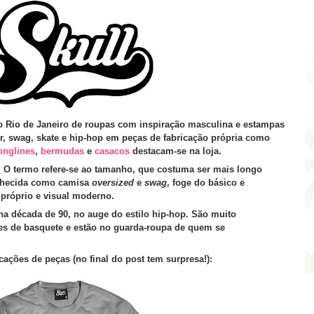
o Rio de Janeiro de roupas com inspiração masculina e estampas
ear, swag, skate e hip-hop em peças de fabricação própria como
onglines
,
bermudas
e
casacos
destacam-se na loja.
?
O termo refere-se ao tamanho, que costuma ser mais longo
hecida como camisa
oversized
e
swag
, foge do básico e
próprio e visual moderno.
a década de 90, no auge do estilo hip-hop. São muito
res de basquete e estão no guarda-roupa de quem se
cações de peças
(no final do post tem surpresa!):