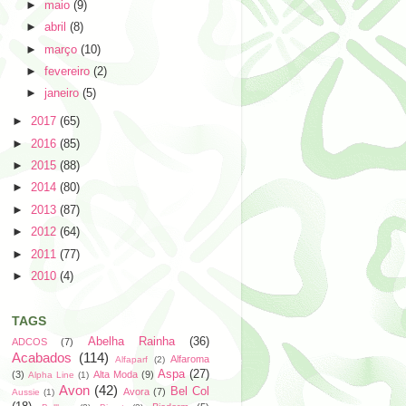
►
maio
(9)
►
abril
(8)
►
março
(10)
►
fevereiro
(2)
►
janeiro
(5)
►
2017
(65)
►
2016
(85)
►
2015
(88)
►
2014
(80)
►
2013
(87)
►
2012
(64)
►
2011
(77)
►
2010
(4)
TAGS
Abelha Rainha
(36)
ADCOS
(7)
Acabados
(114)
Alfaroma
Alfaparf
(2)
Aspa
(27)
(3)
Alta Moda
(9)
Alpha Line
(1)
Avon
(42)
Bel Col
Avora
(7)
Aussie
(1)