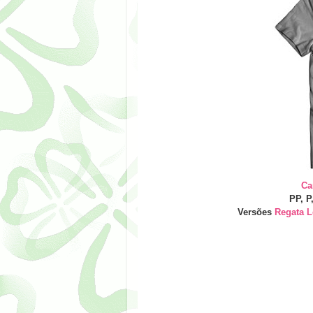
Ca
PP, P
Versões
Regata L