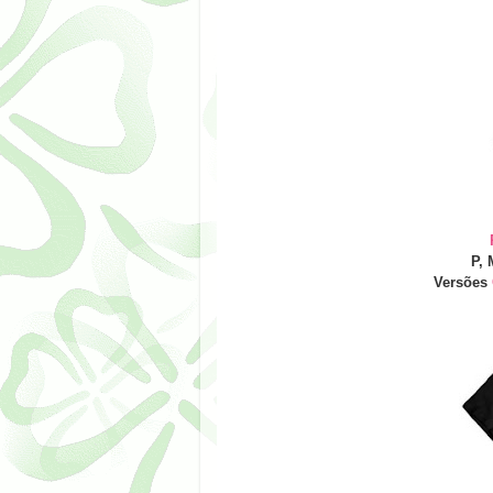
P, 
Versões