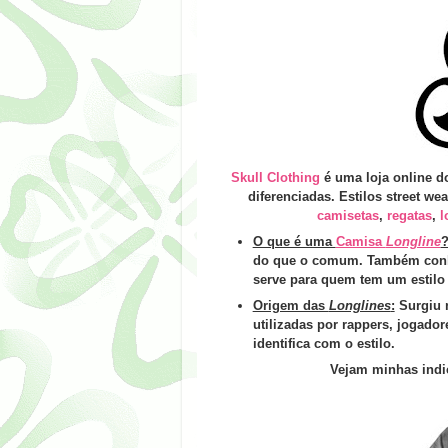
Skull Clothing
é uma loja online d
diferenciadas. Estilos street w
camisetas
,
regatas
,
l
O que é uma
Camisa
Longline
do que o comum. Também con
serve para quem tem um estilo 
Origem das
Longlines
:
Surgiu n
utilizadas por rappers, jogado
identifica com o estilo.
Vejam minhas indi