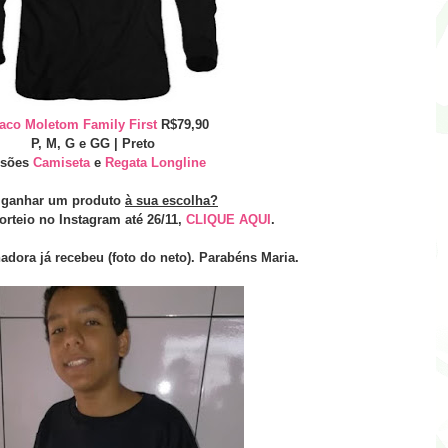
aco Moletom Family First
R$79,90
P, M, G e GG | Preto
rsões
Camiseta
e
Regata Longline
 ganhar um produto
à sua escolha?
orteio no Instagram até 26/11,
CLIQUE AQUI
.
adora já recebeu (foto do neto). Parabéns Maria.