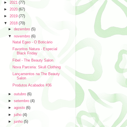
►
2021
(77)
►
2020
(67)
►
2019
(77)
▼
2018
(70)
►
dezembro
(5)
▼
novembro
(6)
Natal Egeo - O Boticário
Favoritos Natura - Especial
Black Friday
Fibel - The Beauty Salon
Nova Parceria: Skull Clothing
Lançamentos na The Beauty
Salon
Produtos Acabados #36
►
outubro
(6)
►
setembro
(4)
►
agosto
(6)
►
julho
(4)
►
junho
(5)