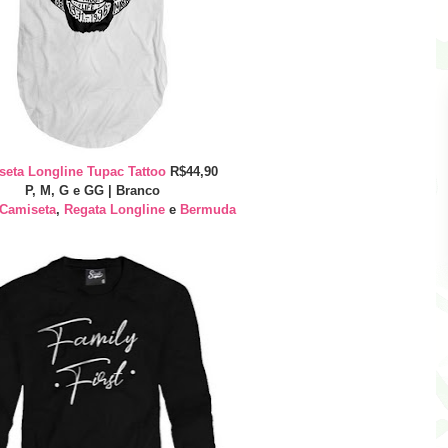
seta Longline Tupac Tattoo
R$44,90
P, M, G e GG | Branco
Camiseta
,
Regata Longline
e
Bermuda