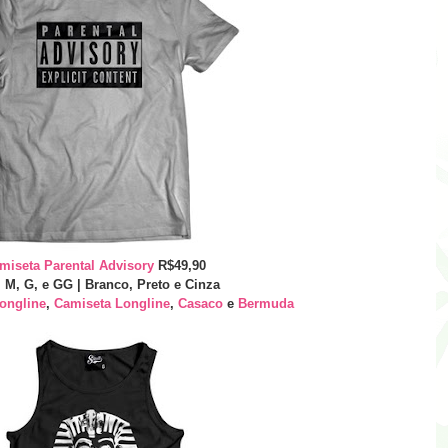
miseta Parental Advisory
R$49,90
, M, G, e GG | Branco, Preto e Cinza
ongline
,
Camiseta Longline
,
Casaco
e
Bermuda