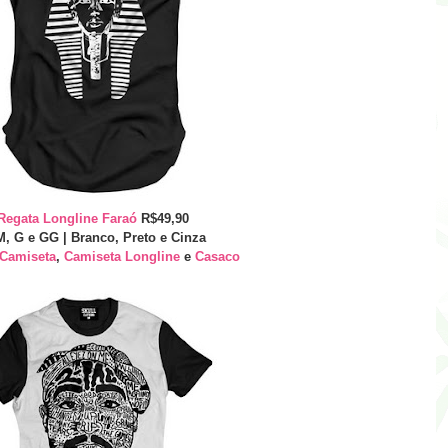
Regata Longline Faraó
R$49,90
M, G e GG | Branco, Preto e Cinza
Camiseta
,
Camiseta Longline
e
Casaco