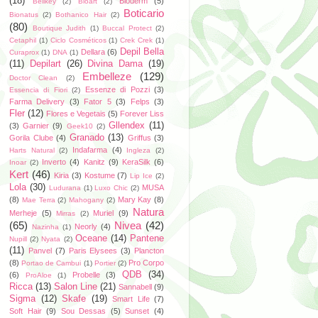
(18)
Bioderm
(5)
Bellkey
(2)
Bioart
(2)
Boticario
Bionatus
(2)
Bothanico Hair
(2)
(80)
Boutique Judith
(1)
Buccal Protect
(2)
Cetaphil
(1)
Ciclo Cosméticos
(1)
Crek Crek
(1)
Depil Bella
Dellara
(6)
Curaprox
(1)
DNA
(1)
(11)
Depilart
(26)
Divina Dama
(19)
Embelleze
(129)
Doctor Clean
(2)
Essenze di Pozzi
(3)
Essencia di Fiori
(2)
Farma Delivery
(3)
Fator 5
(3)
Felps
(3)
Fler
(12)
Flores e Vegetais
(5)
Forever Liss
Gllendex
(11)
(3)
Garnier
(9)
Geek10
(2)
Granado
(13)
Gorila Clube
(4)
Griffus
(3)
Indafarma
(4)
Harts Natural
(2)
Ingleza
(2)
Inverto
(4)
Kanitz
(9)
KeraSilk
(6)
Inoar
(2)
Kert
(46)
Kiria
(3)
Kostume
(7)
Lip Ice
(2)
Lola
(30)
MUSA
Ludurana
(1)
Luxo Chic
(2)
(8)
Mary Kay
(8)
Mae Terra
(2)
Mahogany
(2)
Natura
Merheje
(5)
Muriel
(9)
Mirras
(2)
(65)
Nivea
(42)
Neorly
(4)
Nazinha
(1)
Oceane
(14)
Pantene
Nupill
(2)
Nyata
(2)
(11)
Panvel
(7)
Paris Elysees
(3)
Plancton
(8)
Pro Corpo
Portao de Cambui
(1)
Portier
(2)
QDB
(34)
(6)
Probelle
(3)
ProAloe
(1)
Ricca
(13)
Salon Line
(21)
Sannabell
(9)
Sigma
(12)
Skafe
(19)
Smart Life
(7)
Soft Hair
(9)
Sou Dessas
(5)
Sunset
(4)