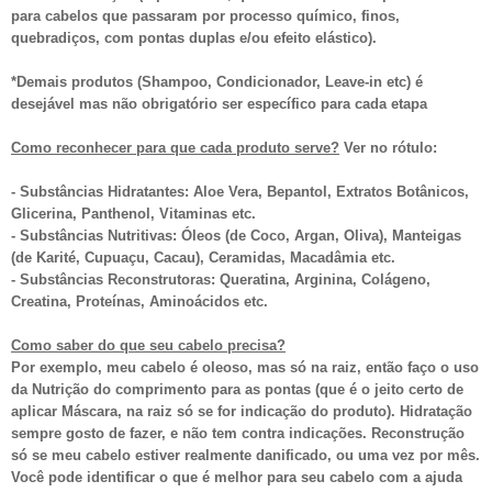
para cabelos que passaram por processo químico, finos,
quebradiços, com pontas duplas e/ou efeito elástico).
*Demais produtos (Shampoo, Condic
ionador, Le
ave-in etc)
é
desejável mas não obrigatório ser específico
para cada etapa
Como reconhecer para que cada
produto
serve?
Ver no rótulo:
- Substâncias Hidratantes: Aloe Vera, Bepantol, Extratos Botânicos,
Glicerina, Panthenol, Vitaminas etc.
- Substâncias Nutritivas: Óleos (de Coco, Argan, Oliva), Manteigas
(de Karité, Cupuaçu, Cacau), Ceramidas, Macadâmia etc.
- Substâncias Reconstrutoras: Queratina, Arginina, Colágeno,
Creatina, Proteínas, Aminoácidos etc.
Como saber do que seu cabelo precisa?
Por exemplo, meu cabelo é oleoso, mas só na raiz,
então
faço o uso
da
Nutrição
do comprimento para as pontas (
que é
o jeito certo de
aplicar Máscara,
na raiz só se for indicação do produto
)
. Hidratação
sempre gosto de fazer,
e n
ão tem contra indicações.
Reconstrução
só se meu cabelo es
t
iver
realmente danificado
, ou
uma vez por mês.
Você pode identificar o que é melhor para seu cabelo com a ajuda