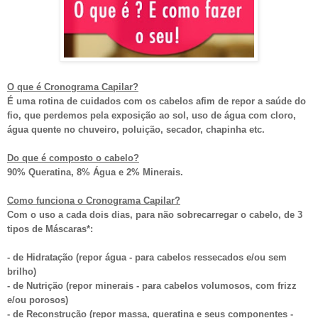
O que é Cronograma Capilar?
É uma rotina de cuidados com os cabelos afim de repor a saúde do
fio, que perdemos pela exposição ao sol, uso de água com cloro,
água quente no chuveiro, poluição, secador, chapinha etc.
Do que é composto o cabelo?
90% Queratina, 8% Água e 2% Minerais.
Como funciona o Cronograma Capilar?
Com o uso a cada dois dias
,
para não sobrecarregar o cabelo
,
de 3
tipos de Máscara
s
*
:
- de Hidratação (repor água - para cabelos ressecados e/ou sem
brilho)
- de Nutrição (repor minerais - para cabelos volumosos, com frizz
e/ou porosos)
- de Reconstrução (repor m
assa,
queratina e seus componentes -