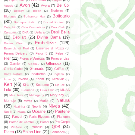
Avon
(42)
Bel Col
Avora
(7)
Aussie
(1)
(18)
Bioderm
(5)
Bellkey
(2)
Bioart
(2)
Boticario
Bionatus
(2)
Bothanico Hair
(2)
(80)
Boutique Judith
(1)
Buccal Protect
(2)
Cetaphil
(1)
Ciclo Cosméticos
(1)
Crek Crek
(1)
Depil Bella
Dellara
(6)
Curaprox
(1)
DNA
(1)
(11)
Depilart
(26)
Divina Dama
(19)
Embelleze
(129)
Doctor Clean
(2)
Essenze di Pozzi
(3)
Essencia di Fiori
(2)
Farma Delivery
(3)
Fator 5
(3)
Felps
(3)
Fler
(12)
Flores e Vegetais
(5)
Forever Liss
Gllendex
(11)
(3)
Garnier
(9)
Geek10
(2)
Granado
(13)
Gorila Clube
(4)
Griffus
(3)
Indafarma
(4)
Harts Natural
(2)
Ingleza
(2)
Inverto
(4)
Kanitz
(9)
KeraSilk
(6)
Inoar
(2)
Kert
(46)
Kiria
(3)
Kostume
(7)
Lip Ice
(2)
Lola
(30)
MUSA
Ludurana
(1)
Luxo Chic
(2)
(8)
Mary Kay
(8)
Mae Terra
(2)
Mahogany
(2)
Natura
Merheje
(5)
Muriel
(9)
Mirras
(2)
(65)
Nivea
(42)
Neorly
(4)
Nazinha
(1)
Oceane
(14)
Pantene
Nupill
(2)
Nyata
(2)
(11)
Panvel
(7)
Paris Elysees
(3)
Plancton
(8)
Pro Corpo
Portao de Cambui
(1)
Portier
(2)
QDB
(34)
(6)
Probelle
(3)
ProAloe
(1)
Ricca
(13)
Salon Line
(21)
Sannabell
(9)