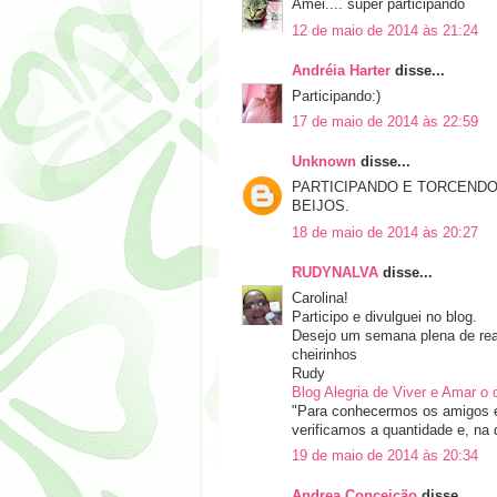
Amei.... super participando
12 de maio de 2014 às 21:24
Andréia Harter
disse...
Participando:)
17 de maio de 2014 às 22:59
Unknown
disse...
PARTICIPANDO E TORCENDO
BEIJOS.
18 de maio de 2014 às 20:27
RUDYNALVA
disse...
Carolina!
Participo e divulguei no blog.
Desejo um semana plena de rea
cheirinhos
Rudy
Blog Alegria de Viver e Amar o
"Para conhecermos os amigos é
verificamos a quantidade e, na 
19 de maio de 2014 às 20:34
Andrea Conceição
disse...