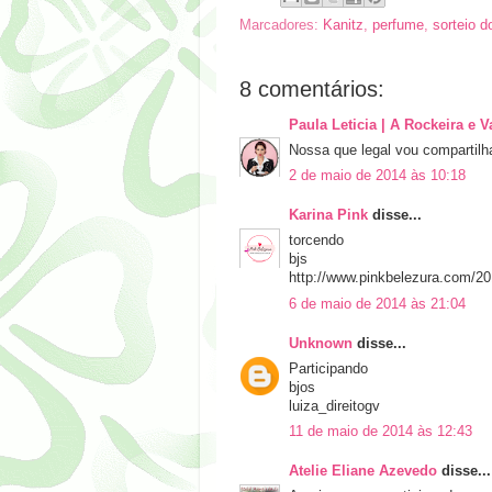
Marcadores:
Kanitz
,
perfume
,
sorteio d
8 comentários:
Paula Leticia | A Rockeira e 
Nossa que legal vou compartilhar
2 de maio de 2014 às 10:18
Karina Pink
disse...
torcendo
bjs
http://www.pinkbelezura.com/2
6 de maio de 2014 às 21:04
Unknown
disse...
Participando
bjos
luiza_direitogv
11 de maio de 2014 às 12:43
Atelie Eliane Azevedo
disse...