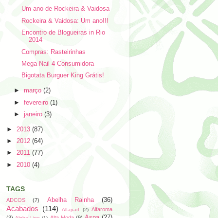
Um ano de Rockeira & Vaidosa
Rockeira & Vaidosa: Um ano!!!
Encontro de Blogueiras in Rio
2014
Compras: Rasteirinhas
Mega Nail 4 Consumidora
Bigotata Burguer King Grátis!
►
março
(2)
►
fevereiro
(1)
►
janeiro
(3)
►
2013
(87)
►
2012
(64)
►
2011
(77)
►
2010
(4)
TAGS
Abelha Rainha
(36)
ADCOS
(7)
Acabados
(114)
Alfaroma
Alfaparf
(2)
Aspa
(27)
(3)
Alta Moda
(9)
Alpha Line
(1)