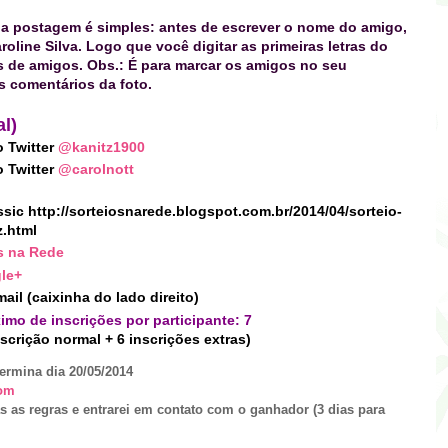
a postagem é simples: antes de escrever o nome do amigo,
roline Silva. Logo que você digitar as primeiras letras do
 de amigos. Obs.: É para marcar os amigos no seu
 comentários da foto.
l)
o Twitter
@kanitz1900
o Twitter
@carolnott
sic http://sorteiosnarede.blogspot.com.br/2014/04/sorteio-
z.html
s na Rede
le+
mail (caixinha do lado direito)
imo de inscrições por participante: 7
nscrição normal + 6 inscrições extras)
ermina dia 20/05/2014
om
s as regras e entrarei em contato com o ganhador (3 dias para