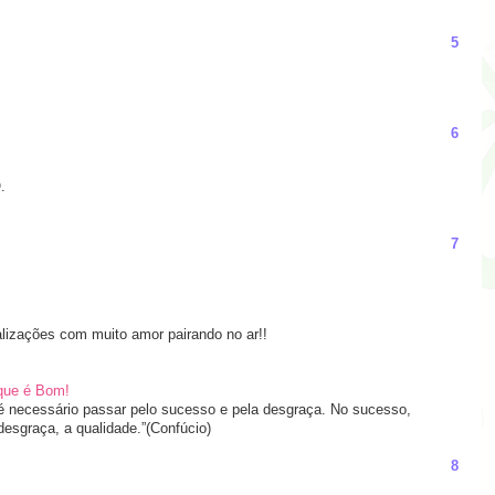
5
6
.
7
lizações com muito amor pairando no ar!!
 que é Bom!
 necessário passar pelo sucesso e pela desgraça. No sucesso,
desgraça, a qualidade.”(Confúcio)
8