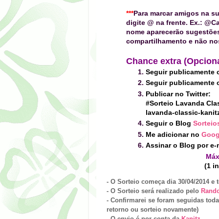
***
Para marcar amigos na su
digite
@
na frente. Ex.: @Ca
nome aparecerão sugestões
compartilhamento e não nos
Chance extra (Opciona
Seguir publicamente 
Seguir publicamente 
Publicar no Twitter:
#Sorteio Lavanda Clas
lavanda-classic-kanit
Seguir o Blog
Sorteio
Me adicionar no
Goog
Assinar o Blog
por e-
Máx
(1 i
- O Sorteio começa dia 30/04/2014
e t
- O Sorteio será realizado pelo
Rand
- Confirmarei se foram seguidas toda
retorno ou sorteio novamente)
- O envio é por conta da
Kanitz