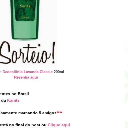
o:
Deocolônia Lavanda Classic
200ml
Resenha aqui
entes no Brasil
g da
Kanitz
licamente
marcando 5 amigos
*
**
:
está no final do post
ou
Clique aqui