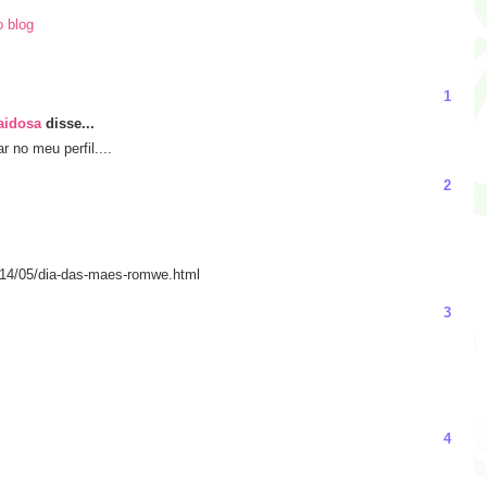
o blog
1
Vaidosa
disse...
 no meu perfil....
2
014/05/dia-das-maes-romwe.html
3
4