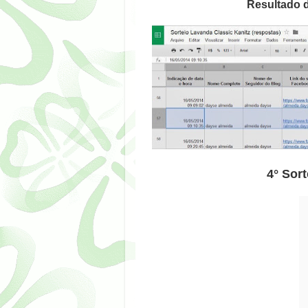
Resultado d
4° Sor