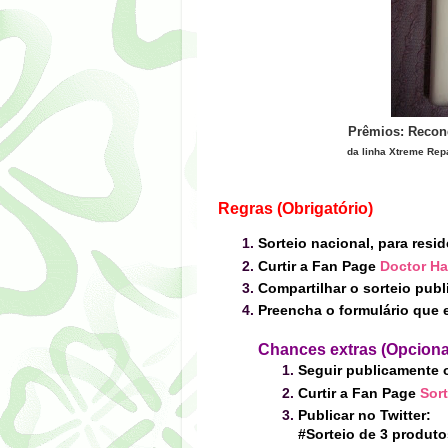
Prêmios:
Recond
da linha Xtreme Repa
Regras (Obrigatório)
Sorteio nacional, para resid
Curtir a Fan Page
Doctor Ha
Compartilhar o sorteio pub
Preencha o formulário que e
Chance
s ex
tras (Opciona
Seguir publicamente 
Curtir a Fan Page
Sor
Publicar no Twitter:
#Sorteio de 3 produto