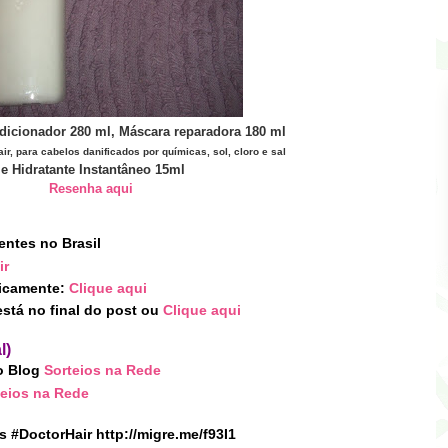
icionador 280 ml, Máscara reparadora 180 ml
ir, para cabelos danificados por químicas, sol, cloro e sal
e Hidratante Instantâneo 15ml
Resenha aqui
entes no Brasil
ir
licamente:
Clique aqui
stá no final do post
ou
Clique aqui
l)
o Blog
Sorteios na Rede
teios na Rede
s #DoctorHair http://migre.me/f93I1