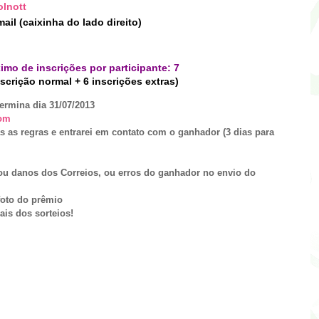
lnott
ail (caixinha do lado direito)
imo de inscrições por participante: 7
nscrição normal + 6 inscrições extras)
ermina dia 31/
07
/2013
om
s as regras e entrarei em contato com o ganhador (3 dias para
ou danos dos Correios, ou erros do ganhador no envio do
foto do prêmio
ais dos sorteios!