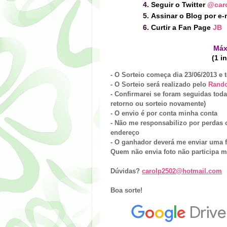
Seguir o Twitter
@caro
Assinar o Blog por e-m
Curtir a Fan Page
JB
Máx
(1 i
- O Sorteio começa dia 23/06/2013 e t
- O Sorteio será realizado pelo
Rand
- Confirmarei se foram seguidas toda
retorno ou sorteio novamente)
- O envio é por
conta minha conta
- Não me responsabilizo por perdas 
endereço
- O ganhador deverá me enviar uma 
Quem não envia foto não participa m
Dúvidas?
carolp2502@hotmail.com
Boa sorte!