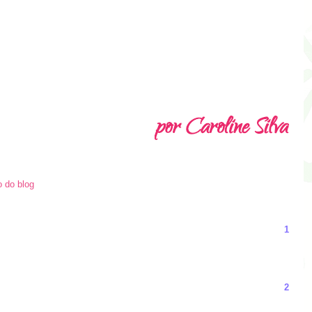
o do blog
1
2