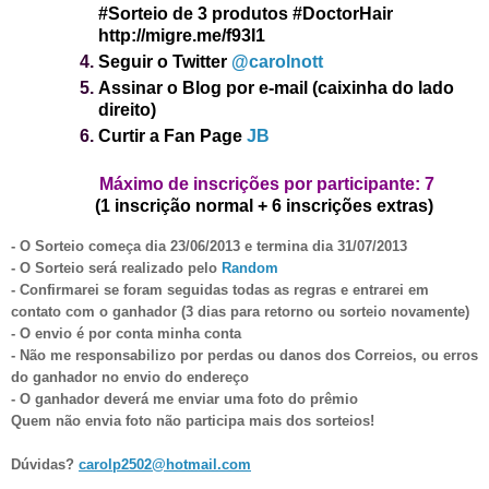
#Sorteio de 3 produtos #DoctorHair
http://migre.me/f93I1
Seguir o Twitter
@carolnott
Assinar o Blog por e-mail (caixinha do lado
direito)
Curtir a Fan Page
JB
Máximo de inscrições por participante: 7
(1 inscrição normal + 6 inscrições extras)
- O Sorteio começa dia 23/06/2013 e termina dia 31/
07
/2013
- O Sorteio será realizado pelo
Random
- Confirmarei se foram seguidas todas as regras e entrarei em
contato com o ganhador (3 dias para retorno ou sorteio novamente)
- O envio é por
conta minha conta
- Não me responsabilizo por perdas ou danos dos Correios, ou erros
do ganhador no envio do endereço
- O ganhador deverá me enviar uma foto do prêmio
Quem não envia foto não participa mais dos sorteios!
Dúvidas?
carolp2502@hotmail.com