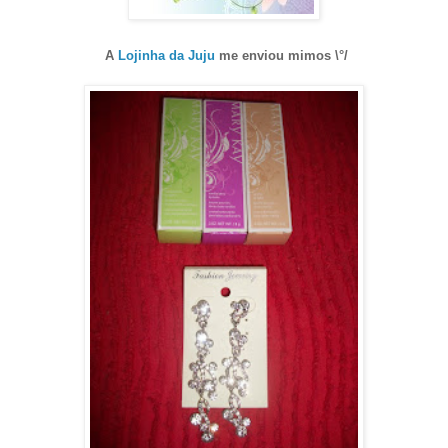
A
Lojinha da Juju
me enviou mimos \°/