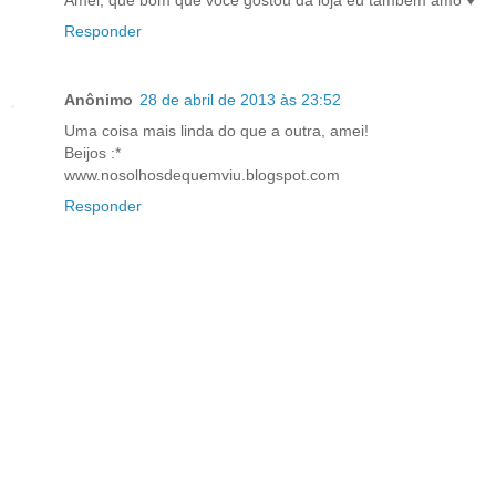
Amei, que bom que você gostou da loja eu também amo ♥
Responder
Anônimo
28 de abril de 2013 às 23:52
Uma coisa mais linda do que a outra, amei!
Beijos :*
www.nosolhosdequemviu.blogspot.com
Responder