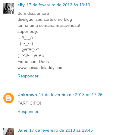
elly
17 de fevereiro de 2013 às 13:13
Bom diaa amore
divulguei seu sorteio no blog
tenha uma semana maravilhosa!
super beijo
…/\_¸_/\
..(=•_•=)
…ღ♥*♥ღ.•*
(¯`•\|/•´¯)♥ ♥☆
Fique com Deus
www.coisasdeladdy.com
Responder
Unknown
17 de fevereiro de 2013 às 17:26
PARTICIPO!
Responder
Jane
17 de fevereiro de 2013 às 19:45