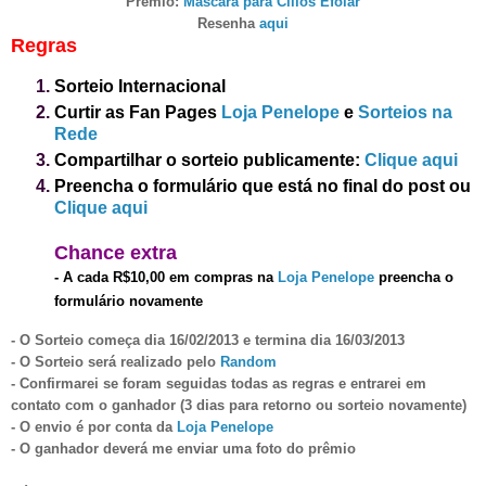
Prêmio:
M
áscara para Cílios Efolar
Resenha
aqui
Regras
Sorteio
Internacional
Curtir as Fan Pages
Loja Penelope
e
Sorteios na
Rede
Compartilhar o sorteio publicamente:
Clique aqui
Preencha o formulário que está no final do post
ou
Clique aqui
Chanc
e
extra
-
A cada R$10,00 em compras na
Loja Penelope
p
reencha o
formulário novament
e
- O Sorteio começa dia
16
/0
2
/201
3
e termina dia 1
6
/0
3
/201
3
- O Sorteio será realizado pelo
Random
- Confirmarei se foram seguidas todas as regras e entrarei em
contato com o ganhador (3 dias para retorno ou sorteio novamente)
- O envio é por
conta da
Loja Penelope
- O ganhador dever
á
me enviar uma foto do prêmio