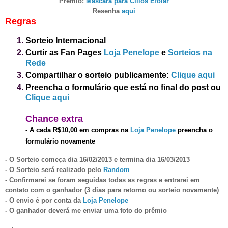
Prêmio:
M
áscara para Cílios Efolar
Resenha
aqui
Regras
Sorteio
Internacional
Curtir as Fan Pages
Loja Penelope
e
Sorteios na
Rede
Compartilhar o sorteio publicamente:
Clique aqui
Preencha o formulário que está no final do post
ou
Clique aqui
Chanc
e
extra
-
A cada R$10,00 em compras na
Loja Penelope
p
reencha o
formulário novament
e
- O Sorteio começa dia
16
/0
2
/201
3
e termina dia 1
6
/0
3
/201
3
- O Sorteio será realizado pelo
Random
- Confirmarei se foram seguidas todas as regras e entrarei em
contato com o ganhador (3 dias para retorno ou sorteio novamente)
- O envio é por
conta da
Loja Penelope
- O ganhador dever
á
me enviar uma foto do prêmio