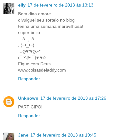
elly
17 de fevereiro de 2013 às 13:13
Bom diaa amore
divulguei seu sorteio no blog
tenha uma semana maravilhosa!
super beijo
…/\_¸_/\
..(=•_•=)
…ღ♥*♥ღ.•*
(¯`•\|/•´¯)♥ ♥☆
Fique com Deus
www.coisasdeladdy.com
Responder
Unknown
17 de fevereiro de 2013 às 17:26
PARTICIPO!
Responder
Jane
17 de fevereiro de 2013 às 19:45