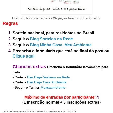
Prêmio:
Jogo
de Talheres 24 peç
as Inox com Escorredor
Regras
Sorteio nacional, para residentes no Brasil
Seguir o
Blog Sorteios na Rede
Seguir o
Blog Minha Casa, Meu Ambiente
Preencha o formulário que está no final do post
ou
Clique aqui
Chanc
es
extras
Preencha o formulário novamente para
cada
-
Curtir a
Fan Page Sorteios na Rede
-
Curtir a
Fan Page Casa Ambiente
- Seguir o Twitter
@casaambiente
Máximo de entradas por participante:
4
(1 inscrição normal + 3 inscrições extras)
- O Sorteio começa dia
06
/1
1
/2012 e termina dia
06/1
2
/2012