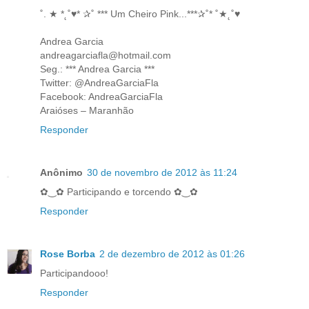
˚. ★ *˛˚♥* ✰˚ *** Um Cheiro Pink...***✰˚* ˚★˛˚♥
Andrea Garcia
andreagarciafla@hotmail.com
Seg.: *** Andrea Garcia ***
Twitter: @AndreaGarciaFla
Facebook: AndreaGarciaFla
Araióses – Maranhão
Responder
Anônimo
30 de novembro de 2012 às 11:24
✿‿✿ Participando e torcendo ✿‿✿
Responder
Rose Borba
2 de dezembro de 2012 às 01:26
Participandooo!
Responder