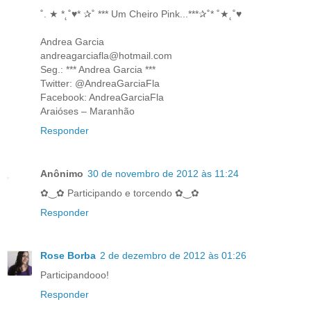
˚. ★ *˛˚♥* ✰˚ *** Um Cheiro Pink...***✰˚* ˚★˛˚♥
Andrea Garcia
andreagarciafla@hotmail.com
Seg.: *** Andrea Garcia ***
Twitter: @AndreaGarciaFla
Facebook: AndreaGarciaFla
Araióses – Maranhão
Responder
Anônimo
30 de novembro de 2012 às 11:24
✿‿✿ Participando e torcendo ✿‿✿
Responder
Rose Borba
2 de dezembro de 2012 às 01:26
Participandooo!
Responder