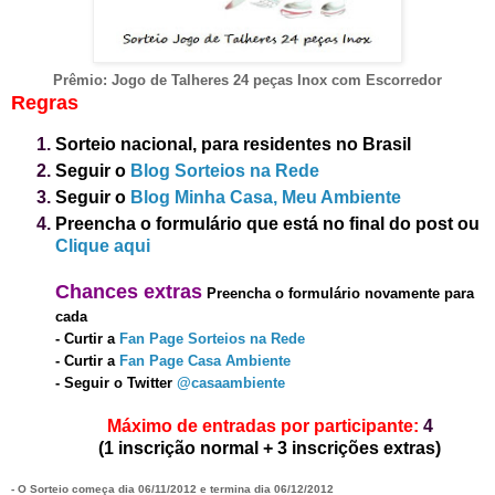
Prêmio:
Jogo
de Talheres 24 peç
as Inox com Escorredor
Regras
Sorteio nacional, para residentes no Brasil
Seguir o
Blog Sorteios na Rede
Seguir o
Blog Minha Casa, Meu Ambiente
Preencha o formulário que está no final do post
ou
Clique aqui
Chanc
es
extras
Preencha o formulário novamente para
cada
-
Curtir a
Fan Page Sorteios na Rede
-
Curtir a
Fan Page Casa Ambiente
- Seguir o Twitter
@casaambiente
Máximo de entradas por participante:
4
(1 inscrição normal + 3 inscrições extras)
- O Sorteio começa dia
06
/1
1
/2012 e termina dia
06/1
2
/2012