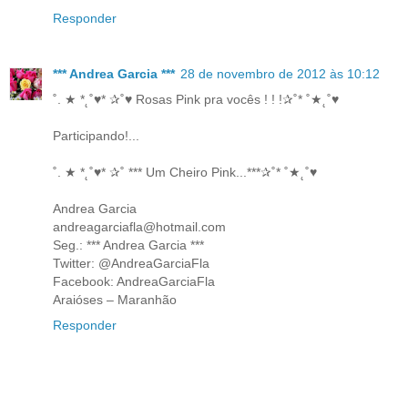
Responder
*** Andrea Garcia ***
28 de novembro de 2012 às 10:12
˚. ★ *˛˚♥* ✰˚♥ Rosas Pink pra vocês ! ! !✰˚* ˚★˛˚♥
Participando!...
˚. ★ *˛˚♥* ✰˚ *** Um Cheiro Pink...***✰˚* ˚★˛˚♥
Andrea Garcia
andreagarciafla@hotmail.com
Seg.: *** Andrea Garcia ***
Twitter: @AndreaGarciaFla
Facebook: AndreaGarciaFla
Araióses – Maranhão
Responder