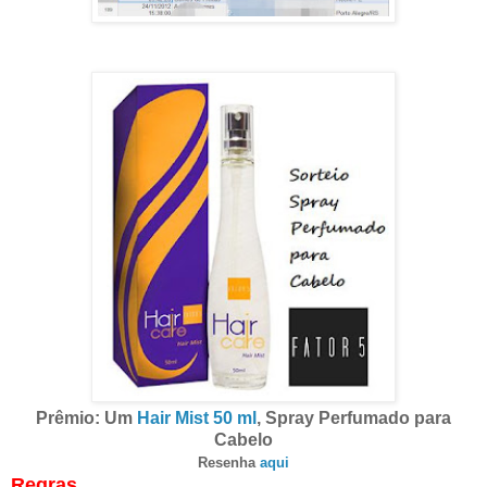
Prêmio: Um
Hair Mist
50 ml
,
Sp
ray
P
erfumado para
C
abelo
Resenha
aqui
Regras