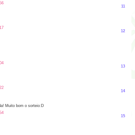
56
11
17
12
04
13
22
14
a! Muito bom o sorteio:D
54
15