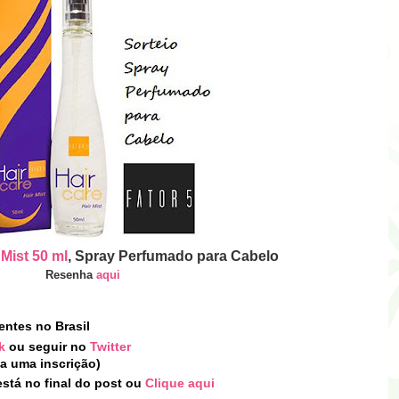
 Mist
50 ml
,
Sp
ray
P
erfumado para
C
abelo
Resenha
aqui
entes no Brasil
k
ou seguir no
Twitter
 a uma inscrição)
stá no final do post
ou
Clique aqui