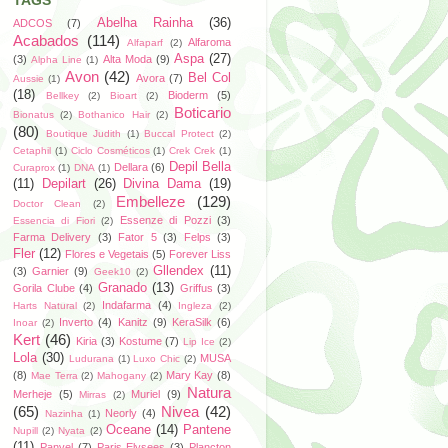
TAGS
Abelha Rainha
(36)
ADCOS
(7)
Acabados
(114)
Alfaroma
Alfaparf
(2)
Aspa
(27)
(3)
Alta Moda
(9)
Alpha Line
(1)
Avon
(42)
Bel Col
Avora
(7)
Aussie
(1)
(18)
Bioderm
(5)
Bellkey
(2)
Bioart
(2)
Boticario
Bionatus
(2)
Bothanico Hair
(2)
(80)
Boutique Judith
(1)
Buccal Protect
(2)
Cetaphil
(1)
Ciclo Cosméticos
(1)
Crek Crek
(1)
Depil Bella
Dellara
(6)
Curaprox
(1)
DNA
(1)
(11)
Depilart
(26)
Divina Dama
(19)
Embelleze
(129)
Doctor Clean
(2)
Essenze di Pozzi
(3)
Essencia di Fiori
(2)
Farma Delivery
(3)
Fator 5
(3)
Felps
(3)
Fler
(12)
Flores e Vegetais
(5)
Forever Liss
Gllendex
(11)
(3)
Garnier
(9)
Geek10
(2)
Granado
(13)
Gorila Clube
(4)
Griffus
(3)
Indafarma
(4)
Harts Natural
(2)
Ingleza
(2)
Inverto
(4)
Kanitz
(9)
KeraSilk
(6)
Inoar
(2)
Kert
(46)
Kiria
(3)
Kostume
(7)
Lip Ice
(2)
Lola
(30)
MUSA
Ludurana
(1)
Luxo Chic
(2)
(8)
Mary Kay
(8)
Mae Terra
(2)
Mahogany
(2)
Natura
Merheje
(5)
Muriel
(9)
Mirras
(2)
(65)
Nivea
(42)
Neorly
(4)
Nazinha
(1)
Oceane
(14)
Pantene
Nupill
(2)
Nyata
(2)
(11)
Panvel
(7)
Paris Elysees
(3)
Plancton