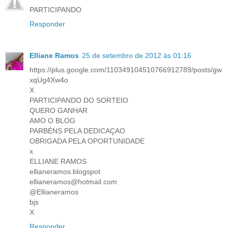
PARTICIPANDO
Responder
Elliane Ramos
25 de setembro de 2012 às 01:16
https://plus.google.com/110349104510766912789/posts/gw
xqUg4Xw4o
X
PARTICIPANDO DO SORTEIO
QUERO GANHAR
AMO O BLOG
PARBÉNS PELA DEDICAÇAO
OBRIGADA PELA OPORTUNIDADE
x
ELLIANE RAMOS
ellianeramos.blogspot
ellianeramos@hotmail.com
@Ellianeramos
bjs
X
Responder