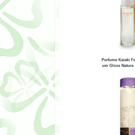
Perfume Kaiaki F
um Gloss Natura F