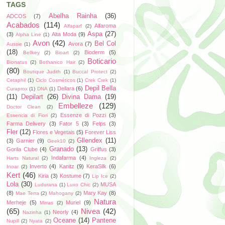
TAGS
Abelha Rainha
(36)
ADCOS
(7)
Acabados
(114)
Alfaroma
Alfaparf
(2)
Aspa
(27)
(3)
Alta Moda
(9)
Alpha Line
(1)
Avon
(42)
Bel Col
Avora
(7)
Aussie
(1)
(18)
Bioderm
(5)
Bellkey
(2)
Bioart
(2)
Boticario
Bionatus
(2)
Bothanico Hair
(2)
(80)
Boutique Judith
(1)
Buccal Protect
(2)
Cetaphil
(1)
Ciclo Cosméticos
(1)
Crek Crek
(1)
Depil Bella
Dellara
(6)
Curaprox
(1)
DNA
(1)
(11)
Depilart
(26)
Divina Dama
(19)
Embelleze
(129)
Doctor Clean
(2)
Essenze di Pozzi
(3)
Essencia di Fiori
(2)
Farma Delivery
(3)
Fator 5
(3)
Felps
(3)
Fler
(12)
Flores e Vegetais
(5)
Forever Liss
Gllendex
(11)
(3)
Garnier
(9)
Geek10
(2)
Granado
(13)
Gorila Clube
(4)
Griffus
(3)
Indafarma
(4)
Harts Natural
(2)
Ingleza
(2)
Inverto
(4)
Kanitz
(9)
KeraSilk
(6)
Inoar
(2)
Kert
(46)
Kiria
(3)
Kostume
(7)
Lip Ice
(2)
Lola
(30)
MUSA
Ludurana
(1)
Luxo Chic
(2)
(8)
Mary Kay
(8)
Mae Terra
(2)
Mahogany
(2)
Natura
Merheje
(5)
Muriel
(9)
Mirras
(2)
(65)
Nivea
(42)
Neorly
(4)
Nazinha
(1)
Oceane
(14)
Pantene
Nupill
(2)
Nyata
(2)