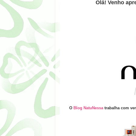
Olá! Venho apre
O
Blog NatuNessa
trabalha com ven