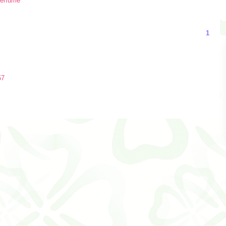
erfume
1
57