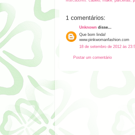
Marcadores:
cabelo
,
make
,
parcerias
,
p
1 comentários:
Unknown
disse...
Que bom linda!
www.pinkwomanfashion.com
18 de setembro de 2012 às 23:
Postar um comentário