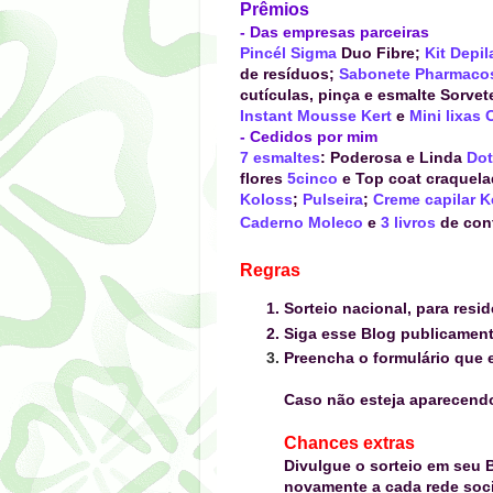
Prêmios
- Das empresas parceiras
Pincél Sigma
Duo Fibre
;
Kit Depil
de resíduos;
Sabonete
Pharmaco
cutículas, pinça e esmalte Sorvet
Instant Mousse Kert
e
Mini lixas
- Cedidos por mim
7 esmaltes
: Poderosa e Linda
Dot
flores
5cinco
e
Top coat craquel
Koloss
;
Pulseira
;
Creme capilar
K
Caderno Moleco
e
3 livros
de
cont
Regras
Sorteio nacional, para resid
Siga esse Blog publicamen
Preencha o formulário que e
Caso não esteja aparecen
Chances extras
Divulgue o sorteio em seu B
novamente a cada rede socia