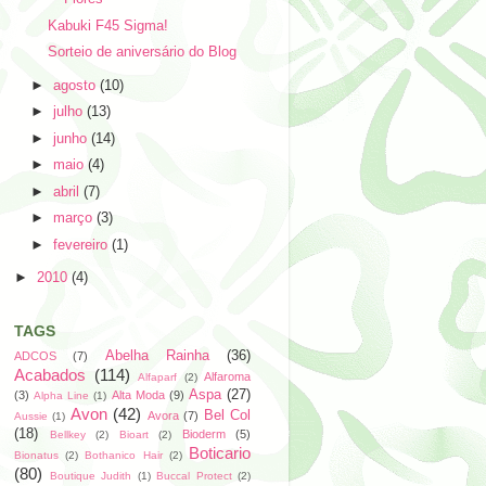
Kabuki F45 Sigma!
Sorteio de aniversário do Blog
►
agosto
(10)
►
julho
(13)
►
junho
(14)
►
maio
(4)
►
abril
(7)
►
março
(3)
►
fevereiro
(1)
►
2010
(4)
TAGS
Abelha Rainha
(36)
ADCOS
(7)
Acabados
(114)
Alfaroma
Alfaparf
(2)
Aspa
(27)
(3)
Alta Moda
(9)
Alpha Line
(1)
Avon
(42)
Bel Col
Avora
(7)
Aussie
(1)
(18)
Bioderm
(5)
Bellkey
(2)
Bioart
(2)
Boticario
Bionatus
(2)
Bothanico Hair
(2)
(80)
Boutique Judith
(1)
Buccal Protect
(2)