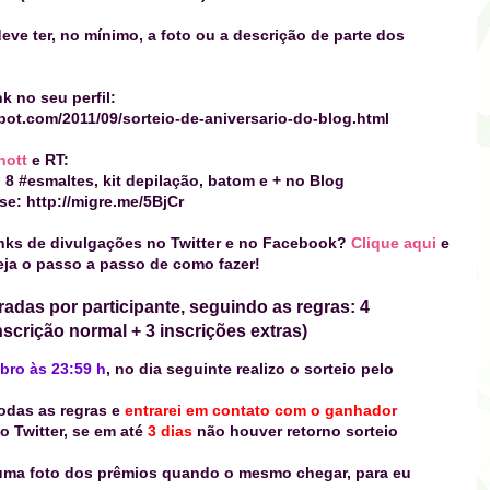
eve ter, no mínimo, a foto ou a descrição
de parte dos
k no seu perfil:
pot.com/2011/09/sorteio-de-aniversario-do-blog.html
nott
e
RT:
 8 #esmaltes, kit depilação
,
batom
e + no Blog
e: http://migre.me/5BjCr
nks de divulgações no Twitter e no Facebook?
Clique aqui
e
eja o passo a passo de como fazer!
adas por participante, seguindo as regras: 4
scrição normal + 3 inscrições extras)
mbro às 23:59 h
, no dia seguinte realizo o sorteio pelo
todas as regras e
entrarei em contato com o ganhador
o Twitter, se em até
3 dias
não houver retorno sorteio
 uma foto dos prêmios quando o mesmo chegar, para eu