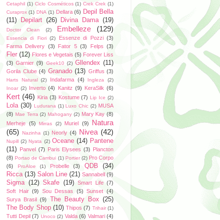
Cetaphil
(1)
Ciclo Cosméticos
(1)
Crek Crek
(1)
Depil Bella
Dellara
(6)
Curaprox
(1)
DNA
(1)
(11)
Depilart
(26)
Divina Dama
(19)
Embelleze
(129)
Doctor Clean
(2)
Essenze di Pozzi
(3)
Essencia di Fiori
(2)
Farma Delivery
(3)
Fator 5
(3)
Felps
(3)
Fler
(12)
Flores e Vegetais
(5)
Forever Liss
Gllendex
(11)
(3)
Garnier
(9)
Geek10
(2)
Granado
(13)
Gorila Clube
(4)
Griffus
(3)
Indafarma
(4)
Harts Natural
(2)
Ingleza
(2)
Inverto
(4)
Kanitz
(9)
KeraSilk
(6)
Inoar
(2)
Kert
(46)
Kiria
(3)
Kostume
(7)
Lip Ice
(2)
Lola
(30)
MUSA
Ludurana
(1)
Luxo Chic
(2)
(8)
Mary Kay
(8)
Mae Terra
(2)
Mahogany
(2)
Natura
Merheje
(5)
Muriel
(9)
Mirras
(2)
(65)
Nivea
(42)
Neorly
(4)
Nazinha
(1)
Oceane
(14)
Pantene
Nupill
(2)
Nyata
(2)
(11)
Panvel
(7)
Paris Elysees
(3)
Plancton
(8)
Pro Corpo
Portao de Cambui
(1)
Portier
(2)
QDB
(34)
(6)
Probelle
(3)
ProAloe
(1)
Ricca
(13)
Salon Line
(21)
Sannabell
(9)
Sigma
(12)
Skafe
(19)
Smart Life
(7)
Soft Hair
(9)
Sou Dessas
(5)
Sunset
(4)
The Beauty Box
(25)
Surya Brasil
(9)
The Body Shop
(10)
Thipos
(7)
Trihair
(1)
Tutti Depil
(7)
Valda
(6)
Valmari
(4)
Unoco
(2)