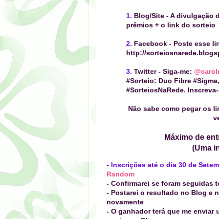
1.
Blog/Site
-
A divulgação d
prêmio
s + o link do sorteio
2.
Facebook
-
Poste esse lin
http://sorteiosnarede.blogs
3.
Twitter
- Siga-me:
@carol
#Sorteio:
Duo Fibre #Sigma,
#SorteiosNaRede. Inscreva-s
Não sabe como pegar os li
v
Máximo de entr
(Uma in
-
Inscrições até o dia 30 de Sete
Random
- Confirmarei se foram seguidas 
- Postarei o resultado no Blog e n
novamente
- O ganhador terá que me enviar