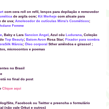
art
com cera roll on refil, lenços para depilação e removedor
smética
de argila ocre
;
Kit Merheje
com alicate para
e de uva
;
Amolecedor
de cutículas Mirra's Cosméticos
;
 Océane Femme
e
, Baby e Lara
Sancion Angel
, Azul céu
Ludurana
, Coleção
ado
Top Beauty
;
Batom
Avon
Rosa Sta
r
;
Fixador para sombra
eraSilk Márcia
;
Óleo corporal
Sther
amêndoa e girassol ;
os, microcontos e poemas
entes no Brasil
te
stá no final do post
do
Clique aqui
log/Site, Facebook ou Twitter e preencha o formulário
l (não vale Orkut e outros)