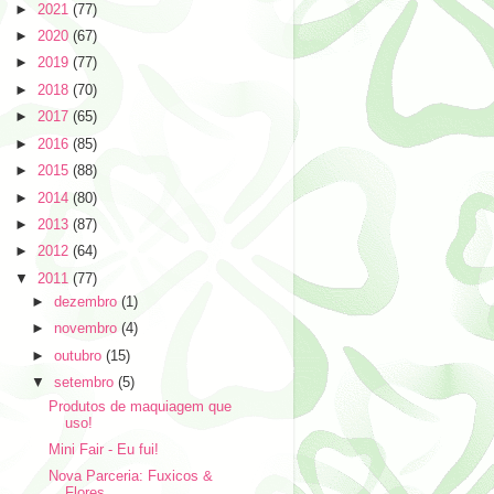
►
2021
(77)
►
2020
(67)
►
2019
(77)
►
2018
(70)
►
2017
(65)
►
2016
(85)
►
2015
(88)
►
2014
(80)
►
2013
(87)
►
2012
(64)
▼
2011
(77)
►
dezembro
(1)
►
novembro
(4)
►
outubro
(15)
▼
setembro
(5)
Produtos de maquiagem que
uso!
Mini Fair - Eu fui!
Nova Parceria: Fuxicos &
Flores