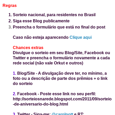
Regras
Sorteio nacional, para residentes no Brasil
Siga esse Blog publicamente
Preencha o formulário que está no final do post
Caso não esteja aparecendo
Clique aqui
Chances extras
Divulgue o sorteio em seu Blog/Site, Facebook ou
Twitter e preencha o formulário novamente a cada
rede social (não vale Orkut e outros)
1.
Blog/Site
-
A divulgação deve ter, no mínimo, a
foto ou a descrição
de parte dos prêmio
s + o link
do sorteio
2.
Facebook
-
Poste esse link no seu perfil:
http://sorteiosnarede.blogspot.com/2011/09/sorteio
-de-aniversario-do-blog.html
3.
Twitter
- Siga-me:
@carolnott
e
RT: