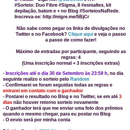
#Sorteio:
Duo Fibre #Sigma, 8 #esmaltes, kit
depilação
,
batom
e + no Blog #SorteiosNaRede.
Inscreva-se: http://migre.me/5BjCr
Não sabe como pegar os links de divulgações no
Twitter e no Facebook?
Clique aqui
e veja o passo
a passo de como fazer!
Máximo de entradas por participante, seguindo as
regras: 4
(Uma inscrição normal + 3 inscrições extras)
-
Inscrições até o dia 30 de Setembro às 23:59 h
, no dia
seguinte realizo o sorteio pelo
Random
- Confirmarei se foram seguidas todas as regras e
entrarei em contato com o ganhador
- Postarei o resultado no Blog e no Twitter, se em até
3
dias
não houver retorno sorteio novamente
- O ganhador terá que me enviar uma foto dos prêmios
quando o mesmo chegar, para eu postar no Blog
- O envio será por minha conta