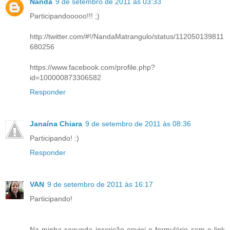
Nanda
9 de setembro de 2011 às 03:33
Participandooooo!!! ;)
http://twitter.com/#!/NandaMatrangulo/status/112050139811
680256
https://www.facebook.com/profile.php?
id=100000873306582
Responder
Janaína Chiara
9 de setembro de 2011 às 08:36
Participando! :)
Responder
VAN
9 de setembro de 2011 às 16:17
Participando!
Na minha segunda inscrição enviei o formulário sem o link