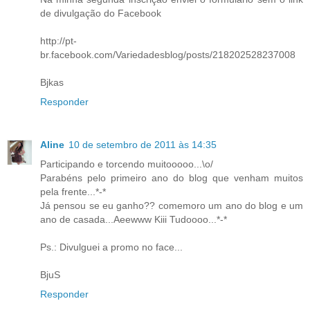
de divulgação do Facebook
http://pt-
br.facebook.com/Variedadesblog/posts/218202528237008
Bjkas
Responder
Aline
10 de setembro de 2011 às 14:35
Participando e torcendo muitooooo...\o/
Parabéns pelo primeiro ano do blog que venham muitos
pela frente...*-*
Já pensou se eu ganho?? comemoro um ano do blog e um
ano de casada...Aeewww Kiii Tudoooo...*-*
Ps.: Divulguei a promo no face...
BjuS
Responder