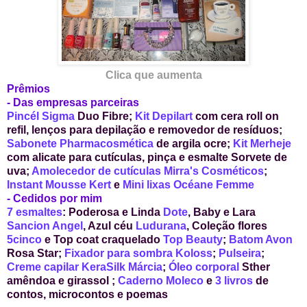
Clica que aumenta
Prêmios
- Das empresas parceiras
Pincél Sigma
Duo Fibre
;
Kit Depilart
com cera roll on
refil, lenços para depilação e removedor de resíduos;
Sabonete
Pharmacosmética
de argila ocre
;
Kit Merheje
com alicate para cutículas, pinça e esmalte Sorvete de
uva
;
Amolecedor
de cutículas Mirra's Cosméticos
;
Instant Mousse Kert
e
Mini lixas Océane Femme
- Cedidos por mim
7 esmaltes
: Poderosa e Linda
Dote
, Baby e Lara
Sancion Angel
, Azul céu
Ludurana
, Coleção flores
5cinco
e
Top coat craquelado
Top Beauty
;
Batom
Avon
Rosa Sta
r
;
Fixador para sombra
Koloss
;
Pulseira
;
Creme capilar
KeraSilk Márcia
;
Óleo corporal
Sther
amêndoa e girassol ;
Caderno Moleco
e
3 livros
de
contos, microcontos e poemas