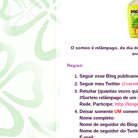
O sorteio é relâmpago, de dia 
en
Regras
:
Seguir esse Blog publicam
Seguir meu Twitter
@carol
Retuitar (quantas vezes qui
#Sorteio relâmpago de um k
Rede. Participe:
http://king
Deixar somente
UM
coment
Nome completo:
Nome de seguidor do Blog
Nome de seguidor do Twitt
E-mail: