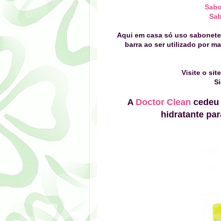
Sabo
Sab
Aqui em casa só uso sabonete 
barra ao ser utilizado por m
Visite o si
S
A
Doctor Clean
cedeu p
hidratante pa