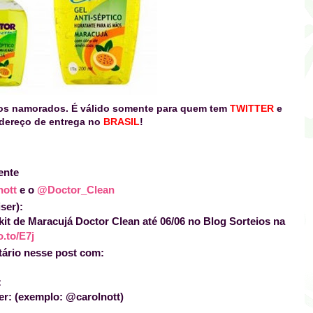
dos namorados. É
válido somente para quem tem
TWITTER
e
dereço de entrega no
BRASIL
!
ente
nott
e o
@Doctor_Clean
ser):
it de Maracujá Doctor Clean até 06/06 no Blog Sorteios na
o.to/E7j
ário nesse post com:
:
er: (exemplo: @carolnott)