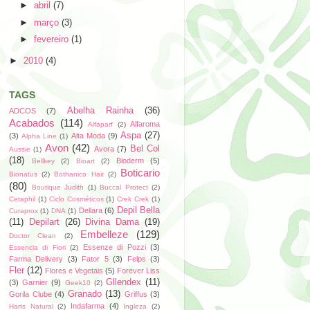
►
abril
(7)
►
março
(3)
►
fevereiro
(1)
►
2010
(4)
TAGS
Abelha Rainha
(36)
ADCOS
(7)
Acabados
(114)
Alfaroma
Alfaparf
(2)
Aspa
(27)
(3)
Alta Moda
(9)
Alpha Line
(1)
Avon
(42)
Bel Col
Avora
(7)
Aussie
(1)
(18)
Bioderm
(5)
Bellkey
(2)
Bioart
(2)
Boticario
Bionatus
(2)
Bothanico Hair
(2)
(80)
Boutique Judith
(1)
Buccal Protect
(2)
Cetaphil
(1)
Ciclo Cosméticos
(1)
Crek Crek
(1)
Depil Bella
Dellara
(6)
Curaprox
(1)
DNA
(1)
(11)
Depilart
(26)
Divina Dama
(19)
Embelleze
(129)
Doctor Clean
(2)
Essenze di Pozzi
(3)
Essencia di Fiori
(2)
Farma Delivery
(3)
Fator 5
(3)
Felps
(3)
Fler
(12)
Flores e Vegetais
(5)
Forever Liss
Gllendex
(11)
(3)
Garnier
(9)
Geek10
(2)
Granado
(13)
Gorila Clube
(4)
Griffus
(3)
Indafarma
(4)
Harts Natural
(2)
Ingleza
(2)