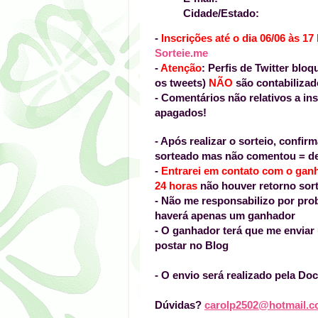
Cidade/Estado:
-
Inscrições até o dia 06/06 às 17
Sorteie.me
-
Atenção
: Perfis de Twitter bl
os tweets)
NÃO
são contabilizad
- Comentários não relativos a in
apagados!
- Após realizar o sorteio, confi
sorteado mas não comentou = de
-
Entrarei em contato com o ga
24 horas
não houver retorno sor
- Não me responsabilizo por pro
haverá apenas um ganhador
- O ganhador terá que me envia
postar no Blog
- O envio será realizado pela Do
Dúvidas?
carolp2502@hotmail.