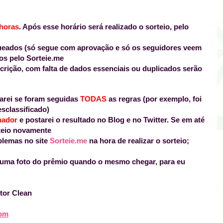
 horas
. Após esse horário será realizado o sorteio, pelo
oqueados (só segue com aprovação e só os seguidores veem
os pelo Sorteie.me
scrição, com falta de dados essenciais ou duplicados serão
rmarei se foram seguidas
TODAS
as regras (por exemplo, foi
sclassificado)
nhador
e postarei o resultado no Blog e no Twitter
. Se em até
teio novamente
blemas no site
Sorteie.me
na hora de realizar o sorteio;
r uma foto do prêmio quando o mesmo chegar, para eu
ctor Clean
com