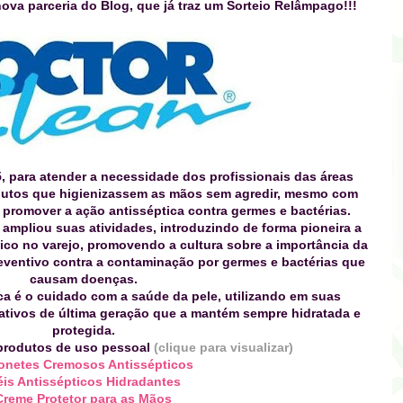
ova parceria do Blog, que já traz um Sorteio Relâmpago!!!
, para atender a necessidade dos profissionais das áreas
dutos que higienizassem as mãos sem agredir, mesmo com
 promover a ação antisséptica contra germes e bactérias.
ampliou suas atividades, introduzindo de forma pioneira a
tico no varejo, promovendo a cultura sobre a importância da
ventivo contra a contaminação por germes e bactérias que
causam doenças.
ca é o cuidado com a saúde da pele, utilizando em suas
ativos de última geração que a mantém sempre hidratada e
protegida.
 produtos de uso pessoal
(
clique para visualizar)
onetes Cremosos Antissépticos
is Antissépticos Hidradantes
Creme Protetor para as Mãos