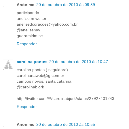
Anônimo
20 de outubro de 2010 às 09:39
participando
anelise m welter
anelisedcoracoes@yahoo.com.br
@anelisemw
guaramirim sc
Responder
carolina pontes
20 de outubro de 2010 às 10:47
carolina pontes ( seguidora)
carolinanaweb@ig.com.br
campos novos, santa catarina
@carolinabjork
http://twitter.com/#!/carolinabjork/status/27927401243
Responder
Anônimo
20 de outubro de 2010 às 10:55