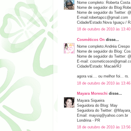
Nome completo: Roberta Costa
Nome de seguidor do Blog:Robe
Nome de seguidor do Twitter: 
E-mail:robertapcc@gmail.com
Cidade/Estado:Nova Iguaçu / R
18 de outubro de 2010 às 13:40
Cosméticos On
disse...
Nome completo:Andréa Crespo
Nome de seguidor do Blog: Co
Nome de seguidor do Twitter: 
E-mail: cosmeticoson@gmail.
Cidade/Estado: Macaé/RJ
agora vai.... ou melhor foi... rs.
18 de outubro de 2010 às 13:46
Mayara Moreschi
disse...
Mayara Siqueira
Seguidora do Blog: May
Seguidora do Twitter: @Mayara
Email: maysiq@yahoo.com.br
Londrina - PR
18 de outubro de 2010 às 13:56