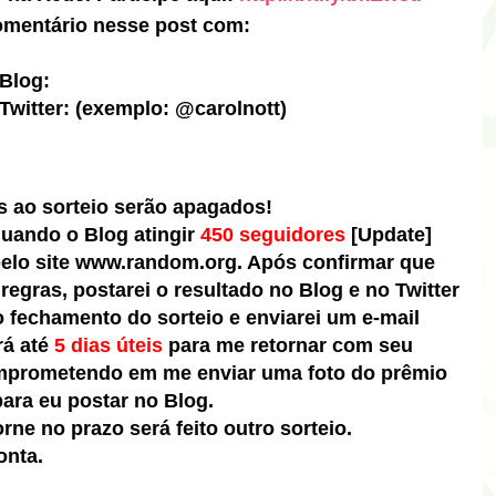
mentário nesse post com:
Blog:
witter: (exemplo: @carolnott)
s ao sorteio serão apagados!
 quando o Blog atingir
450 seguidores
[Update]
 pelo site www.random.org. Após confirmar que
regras, postarei o resultado no Blog
e no Twitter
fechamento do sorteio e enviarei um e-mail
rá até
5 dias
úteis
para me retornar com seu
mprometendo em me enviar uma foto do prêmio
ra eu postar no Blog.
rne no prazo será feito outro sorteio.
onta.