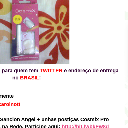
te para quem tem
TWITTER
e endereço de entrega
no
BRASIL
!
amente
arolnott
s Sancion Angel + unhas postiças Cosmix Pro
s na Rede. Participe aqui:
http://bit.ly/bkEw8d