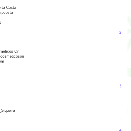
rta Costa
@rpcosta
J
2
smeticos On
@cosmeticoson
com
3
_Siqueira
4