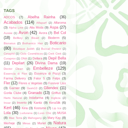
TAGS
Abelha Rainha
(36)
ADCOS
(7)
Acabados
(114)
Alfaroma
Alfaparf
(2)
Aspa
(27)
(3)
Alta Moda
(9)
Alpha Line
(1)
Avon
(42)
Bel Col
Avora
(7)
Aussie
(1)
(18)
Bioderm
(5)
Bellkey
(2)
Bioart
(2)
Boticario
Bionatus
(2)
Bothanico Hair
(2)
(80)
Boutique Judith
(1)
Buccal Protect
(2)
Cetaphil
(1)
Ciclo Cosméticos
(1)
Crek Crek
(1)
Depil Bella
Dellara
(6)
Curaprox
(1)
DNA
(1)
(11)
Depilart
(26)
Divina Dama
(19)
Embelleze
(129)
Doctor Clean
(2)
Essenze di Pozzi
(3)
Essencia di Fiori
(2)
Farma Delivery
(3)
Fator 5
(3)
Felps
(3)
Fler
(12)
Flores e Vegetais
(5)
Forever Liss
Gllendex
(11)
(3)
Garnier
(9)
Geek10
(2)
Granado
(13)
Gorila Clube
(4)
Griffus
(3)
Indafarma
(4)
Harts Natural
(2)
Ingleza
(2)
Inverto
(4)
Kanitz
(9)
KeraSilk
(6)
Inoar
(2)
Kert
(46)
Kiria
(3)
Kostume
(7)
Lip Ice
(2)
Lola
(30)
MUSA
Ludurana
(1)
Luxo Chic
(2)
(8)
Mary Kay
(8)
Mae Terra
(2)
Mahogany
(2)
Natura
Merheje
(5)
Muriel
(9)
Mirras
(2)