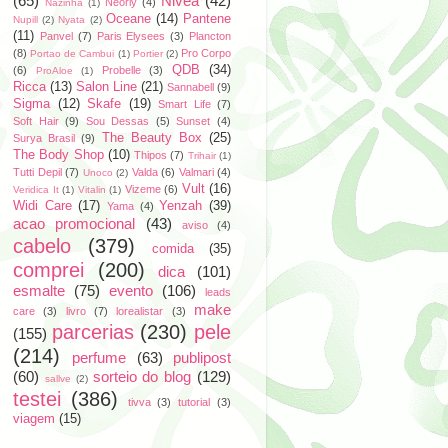
(65)
Nivea
(42)
Neorly
(4)
Nazinha
(1)
Oceane
(14)
Pantene
Nupill
(2)
Nyata
(2)
(11)
Panvel
(7)
Paris Elysees
(3)
Plancton
(8)
Pro Corpo
Portao de Cambui
(1)
Portier
(2)
QDB
(34)
(6)
Probelle
(3)
ProAloe
(1)
Ricca
(13)
Salon Line
(21)
Sannabell
(9)
Sigma
(12)
Skafe
(19)
Smart Life
(7)
Soft Hair
(9)
Sou Dessas
(5)
Sunset
(4)
The Beauty Box
(25)
Surya Brasil
(9)
The Body Shop
(10)
Thipos
(7)
Trihair
(1)
Tutti Depil
(7)
Valda
(6)
Valmari
(4)
Unoco
(2)
Vult
(16)
Vizeme
(6)
Veridica It
(1)
Vitalin
(1)
Widi Care
(17)
Yenzah
(39)
Yama
(4)
acao promocional
(43)
aviso
(4)
cabelo
(379)
comida
(35)
comprei
(200)
dica
(101)
esmalte
(75)
evento
(106)
leads
make
care
(3)
livro
(7)
lorealistar
(3)
parcerias
(230)
pele
(155)
(214)
perfume
(63)
publipost
(60)
sorteio do blog
(129)
sallve
(2)
testei
(386)
tivva
(3)
tutorial
(3)
viagem
(15)