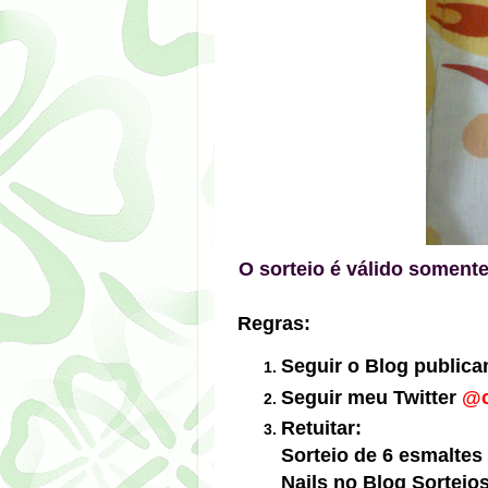
O sorteio é válido somen
Regras:
Seguir o Blog public
Seguir meu Twitter
@c
Retuitar:
Sorteio de 6 esmalte
Nails no Blog Sorteio