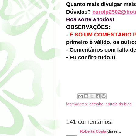
Quanto mais divulgar mai
Dúvidas?
carolp2502@hot
Boa sorte a todos!
OBSERVAÇÕES:
-
É SÓ UM COMENTÁRIO 
primeiro é válido, os outr
- Comentários com falta d
- Eu confiro tudo!!!
Marcadores:
esmalte
,
sorteio do blog
141 comentários:
Roberta Costa
disse...