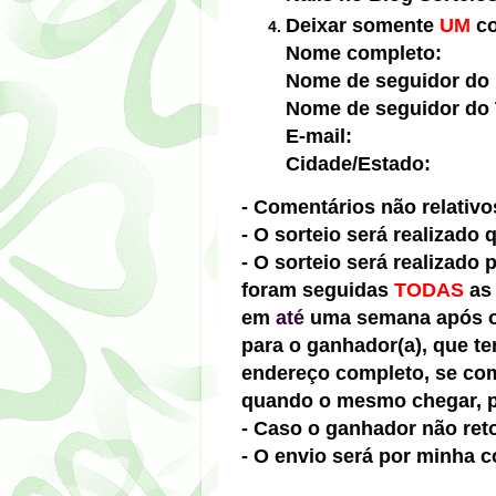
Deixar somente
UM
co
Nome completo:
Nome de seguidor do 
Nome de seguidor do T
E-mail:
Cidade/Estado:
- Comentários não relativo
- O sorteio será realizado
- O sorteio será realizado
foram seguidas
TODAS
as 
em
até
uma semana após o 
para o ganhador(a), que te
endereço completo, se co
quando o mesmo chegar, pa
- Caso o ganhador não reto
- O envio será por minha c