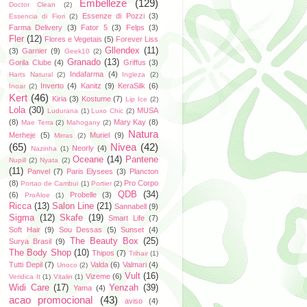
Embelleze
(129)
Doctor Clean
(2)
Essenze di Pozzi
(3)
Essencia di Fiori
(2)
Farma Delivery
(3)
Fator 5
(3)
Felps
(3)
Fler
(12)
Flores e Vegetais
(5)
Forever Liss
Gllendex
(11)
(3)
Garnier
(9)
Geek10
(2)
Granado
(13)
Gorila Clube
(4)
Griffus
(3)
Indafarma
(4)
Harts Natural
(2)
Ingleza
(2)
Inverto
(4)
Kanitz
(9)
KeraSilk
(6)
Inoar
(2)
Kert
(46)
Kiria
(3)
Kostume
(7)
Lip Ice
(2)
Lola
(30)
MUSA
Ludurana
(1)
Luxo Chic
(2)
(8)
Mary Kay
(8)
Mae Terra
(2)
Mahogany
(2)
Natura
Merheje
(5)
Muriel
(9)
Mirras
(2)
(65)
Nivea
(42)
Neorly
(4)
Nazinha
(1)
Oceane
(14)
Pantene
Nupill
(2)
Nyata
(2)
(11)
Panvel
(7)
Paris Elysees
(3)
Plancton
(8)
Pro Corpo
Portao de Cambui
(1)
Portier
(2)
QDB
(34)
(6)
Probelle
(3)
ProAloe
(1)
Ricca
(13)
Salon Line
(21)
Sannabell
(9)
Sigma
(12)
Skafe
(19)
Smart Life
(7)
Soft Hair
(9)
Sou Dessas
(5)
Sunset
(4)
The Beauty Box
(25)
Surya Brasil
(9)
The Body Shop
(10)
Thipos
(7)
Trihair
(1)
Tutti Depil
(7)
Valda
(6)
Valmari
(4)
Unoco
(2)
Vult
(16)
Vizeme
(6)
Veridica It
(1)
Vitalin
(1)
Widi Care
(17)
Yenzah
(39)
Yama
(4)
acao promocional
(43)
aviso
(4)