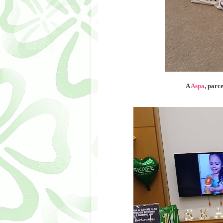
A
Aspa
, parc