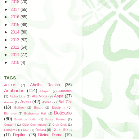
►
2018
(70)
►
2017
(65)
►
2016
(85)
►
2015
(88)
►
2014
(80)
►
2013
(87)
►
2012
(64)
►
2011
(77)
►
2010
(4)
TAGS
Abelha Rainha
(36)
ADCOS
(7)
Acabados
(114)
Alfaroma
Alfaparf
(2)
Aspa
(27)
(3)
Alta Moda
(9)
Alpha Line
(1)
Avon
(42)
Bel Col
Avora
(7)
Aussie
(1)
(18)
Bioderm
(5)
Bellkey
(2)
Bioart
(2)
Boticario
Bionatus
(2)
Bothanico Hair
(2)
(80)
Boutique Judith
(1)
Buccal Protect
(2)
Cetaphil
(1)
Ciclo Cosméticos
(1)
Crek Crek
(1)
Depil Bella
Dellara
(6)
Curaprox
(1)
DNA
(1)
(11)
Depilart
(26)
Divina Dama
(19)