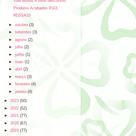
Vale Bonus e seus descontos
Produtos Acabados #103
#EBSA10
►
outubro
(3)
►
setembro
(3)
►
agosto
(2)
►
julho
(2)
►
junho
(1)
►
maio
(1)
►
abril
(2)
►
março
(3)
►
fevereiro
(4)
►
janeiro
(4)
►
2023
(50)
►
2022
(52)
►
2021
(77)
►
2020
(67)
►
2019
(77)