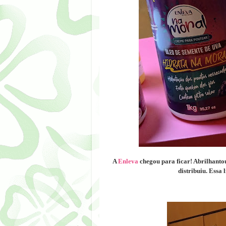
A
Enleva
chegou para ficar! Abrilhanto
distribuiu. Essa