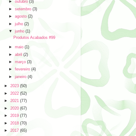
►
outubro
(3)
►
setembro
(3)
►
agosto
(2)
►
julho
(2)
▼
junho
(1)
Produtos Acabados #99
►
maio
(1)
►
abril
(2)
►
março
(3)
►
fevereiro
(4)
►
janeiro
(4)
►
2023
(50)
►
2022
(52)
►
2021
(77)
►
2020
(67)
►
2019
(77)
►
2018
(70)
►
2017
(65)