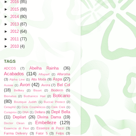
►
2016
(85)
►
2015
(88)
►
2014
(80)
►
2013
(87)
►
2012
(64)
►
2011
(77)
►
2010
(4)
TAGS
Abelha Rainha
(36)
ADCOS
(7)
Acabados
(114)
Alfaroma
Alfaparf
(2)
Aspa
(27)
(3)
Alta Moda
(9)
Alpha Line
(1)
Avon
(42)
Bel Col
Avora
(7)
Aussie
(1)
(18)
Bioderm
(5)
Bellkey
(2)
Bioart
(2)
Boticario
Bionatus
(2)
Bothanico Hair
(2)
(80)
Boutique Judith
(1)
Buccal Protect
(2)
Cetaphil
(1)
Ciclo Cosméticos
(1)
Crek Crek
(1)
Depil Bella
Dellara
(6)
Curaprox
(1)
DNA
(1)
(11)
Depilart
(26)
Divina Dama
(19)
Embelleze
(129)
Doctor Clean
(2)
Essenze di Pozzi
(3)
Essencia di Fiori
(2)
Farma Delivery
(3)
Fator 5
(3)
Felps
(3)