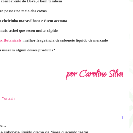
: concorrente do Dove, é bom também
ara passar no meio das coxas
: cheirinho maravilhoso e é sem acetona
mais, achei que secou muito rápido
x Botanicals
: melhor fragrância de sabonete líquido de mercado
á usaram algum desses produtos?
,
Yenzah
1
e...
e sabonete líquido creme da Nivea querendo testar