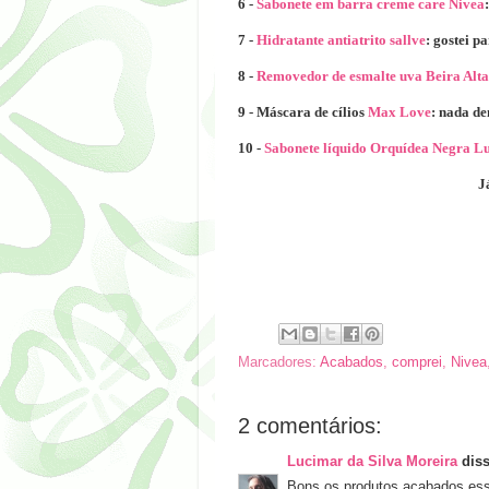
6 -
Sabonete em barra creme care Nivea
7 -
Hidratante antiatrito sallve
: gostei p
8 -
Removedor de esmalte uva Beira Alta
9 - Máscara de cílios
Max Love
: nada de
10 -
Sabonete líquido Orquídea Negra Lu
J
Marcadores:
Acabados
,
comprei
,
Nivea
2 comentários:
Lucimar da Silva Moreira
diss
Bons os produtos acabados ess