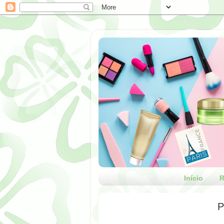
Início
R
P