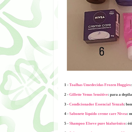
1 -
Toalhas Umedecidas Frozen Huggies
2 -
Gillette Venus Sensitive
: para a depil
3 -
Condicionador Essencial Yenzah
: bo
4 -
Sabonete líquido creme care Nivea
: 
5 -
Shampoo Elseve pure hialurônico
: ó