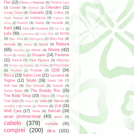
Fler
(12)
Flores e Vegetais
(5)
Forever Liss
Gllendex
(11)
(3)
Garnier
(9)
Geek10
(2)
Granado
(13)
Gorila Clube
(4)
Griffus
(3)
Indafarma
(4)
Harts Natural
(2)
Ingleza
(2)
Inverto
(4)
Kanitz
(9)
KeraSilk
(6)
Inoar
(2)
Kert
(46)
Kiria
(3)
Kostume
(7)
Lip Ice
(2)
Lola
(30)
MUSA
Ludurana
(1)
Luxo Chic
(2)
(8)
Mary Kay
(8)
Mae Terra
(2)
Mahogany
(2)
Natura
Merheje
(5)
Muriel
(9)
Mirras
(2)
(65)
Nivea
(42)
Neorly
(4)
Nazinha
(1)
Oceane
(14)
Pantene
Nupill
(2)
Nyata
(2)
(11)
Panvel
(7)
Paris Elysees
(3)
Plancton
(8)
Pro Corpo
Portao de Cambui
(1)
Portier
(2)
QDB
(34)
(6)
Probelle
(3)
ProAloe
(1)
Ricca
(13)
Salon Line
(21)
Sannabell
(9)
Sigma
(12)
Skafe
(19)
Smart Life
(7)
Soft Hair
(9)
Sou Dessas
(5)
Sunset
(4)
The Beauty Box
(25)
Surya Brasil
(9)
The Body Shop
(10)
Thipos
(7)
Trihair
(1)
Tutti Depil
(7)
Valda
(6)
Valmari
(4)
Unoco
(2)
Vult
(16)
Vizeme
(6)
Veridica It
(1)
Vitalin
(1)
Widi Care
(17)
Yenzah
(39)
Yama
(4)
acao promocional
(43)
aviso
(4)
cabelo
(379)
comida
(35)
comprei
(200)
dica
(101)