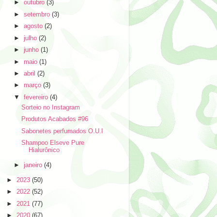
►
outubro
(3)
►
setembro
(3)
►
agosto
(2)
►
julho
(2)
►
junho
(1)
►
maio
(1)
►
abril
(2)
►
março
(3)
▼
fevereiro
(4)
Sorteio no Instagram
Produtos Acabados #96
Sabonetes perfumados O.U.I
Shampoo Elseve Pure
Hialurônico
►
janeiro
(4)
►
2023
(50)
►
2022
(52)
►
2021
(77)
►
2020
(67)