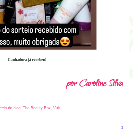
Ganhadora já recebeu!
rteio do blog
,
The Beauty Box
,
Vult
1