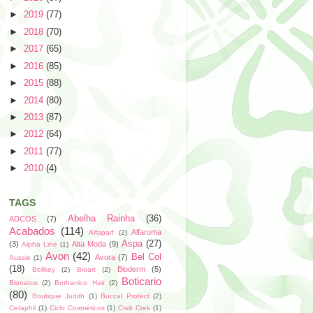
►
2019
(77)
►
2018
(70)
►
2017
(65)
►
2016
(85)
►
2015
(88)
►
2014
(80)
►
2013
(87)
►
2012
(64)
►
2011
(77)
►
2010
(4)
TAGS
Abelha Rainha
(36)
ADCOS
(7)
Acabados
(114)
Alfaroma
Alfaparf
(2)
Aspa
(27)
(3)
Alta Moda
(9)
Alpha Line
(1)
Avon
(42)
Bel Col
Avora
(7)
Aussie
(1)
(18)
Bioderm
(5)
Bellkey
(2)
Bioart
(2)
Boticario
Bionatus
(2)
Bothanico Hair
(2)
(80)
Boutique Judith
(1)
Buccal Protect
(2)
Cetaphil
(1)
Ciclo Cosméticos
(1)
Crek Crek
(1)