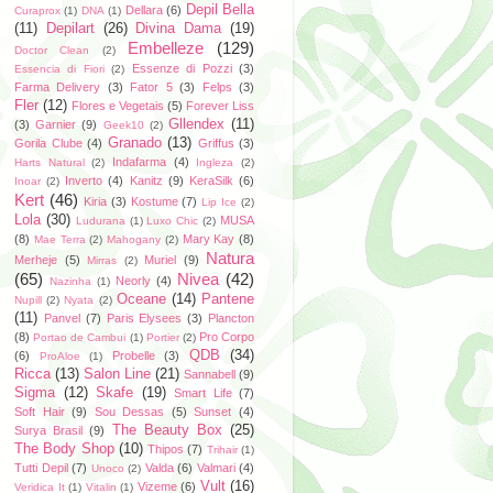
Depil Bella
Dellara
(6)
Curaprox
(1)
DNA
(1)
(11)
Depilart
(26)
Divina Dama
(19)
Embelleze
(129)
Doctor Clean
(2)
Essenze di Pozzi
(3)
Essencia di Fiori
(2)
Farma Delivery
(3)
Fator 5
(3)
Felps
(3)
Fler
(12)
Flores e Vegetais
(5)
Forever Liss
Gllendex
(11)
(3)
Garnier
(9)
Geek10
(2)
Granado
(13)
Gorila Clube
(4)
Griffus
(3)
Indafarma
(4)
Harts Natural
(2)
Ingleza
(2)
Inverto
(4)
Kanitz
(9)
KeraSilk
(6)
Inoar
(2)
Kert
(46)
Kiria
(3)
Kostume
(7)
Lip Ice
(2)
Lola
(30)
MUSA
Ludurana
(1)
Luxo Chic
(2)
(8)
Mary Kay
(8)
Mae Terra
(2)
Mahogany
(2)
Natura
Merheje
(5)
Muriel
(9)
Mirras
(2)
(65)
Nivea
(42)
Neorly
(4)
Nazinha
(1)
Oceane
(14)
Pantene
Nupill
(2)
Nyata
(2)
(11)
Panvel
(7)
Paris Elysees
(3)
Plancton
(8)
Pro Corpo
Portao de Cambui
(1)
Portier
(2)
QDB
(34)
(6)
Probelle
(3)
ProAloe
(1)
Ricca
(13)
Salon Line
(21)
Sannabell
(9)
Sigma
(12)
Skafe
(19)
Smart Life
(7)
Soft Hair
(9)
Sou Dessas
(5)
Sunset
(4)
The Beauty Box
(25)
Surya Brasil
(9)
The Body Shop
(10)
Thipos
(7)
Trihair
(1)
Tutti Depil
(7)
Valda
(6)
Valmari
(4)
Unoco
(2)
Vult
(16)
Vizeme
(6)
Veridica It
(1)
Vitalin
(1)