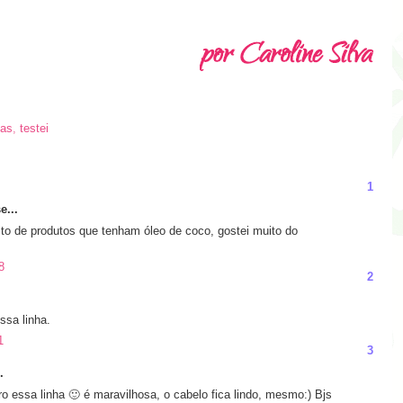
ias
,
testei
1
e...
to de produtos que tenham óleo de coco, gostei muito do
8
2
ssa linha.
1
3
.
 essa linha 🙂 é maravilhosa, o cabelo fica lindo, mesmo:) Bjs