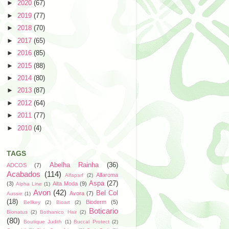
►
2020
(67)
►
2019
(77)
►
2018
(70)
►
2017
(65)
►
2016
(85)
►
2015
(88)
►
2014
(80)
►
2013
(87)
►
2012
(64)
►
2011
(77)
►
2010
(4)
TAGS
Abelha Rainha
(36)
ADCOS
(7)
Acabados
(114)
Alfaroma
Alfaparf
(2)
Aspa
(27)
(3)
Alta Moda
(9)
Alpha Line
(1)
Avon
(42)
Bel Col
Avora
(7)
Aussie
(1)
(18)
Bioderm
(5)
Bellkey
(2)
Bioart
(2)
Boticario
Bionatus
(2)
Bothanico Hair
(2)
(80)
Boutique Judith
(1)
Buccal Protect
(2)