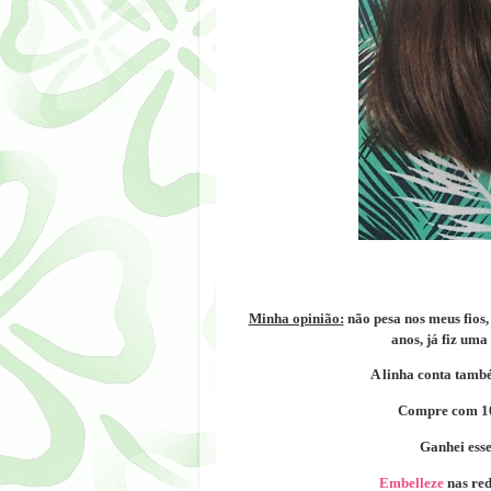
Minha opinião:
n
ão pesa nos meus fios
anos, já fiz uma
A linha conta tam
Compre com 1
Ganhei esse
Embelleze
nas red