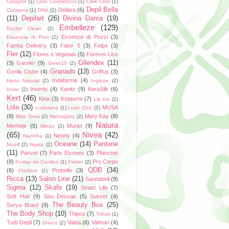
Cetaphil
(1)
Ciclo Cosméticos
(1)
Crek Crek
(1)
Depil Bella
Dellara
(6)
Curaprox
(1)
DNA
(1)
(11)
Depilart
(26)
Divina Dama
(19)
Embelleze
(129)
Doctor Clean
(2)
Essenze di Pozzi
(3)
Essencia di Fiori
(2)
Farma Delivery
(3)
Fator 5
(3)
Felps
(3)
Fler
(12)
Flores e Vegetais
(5)
Forever Liss
Gllendex
(11)
(3)
Garnier
(9)
Geek10
(2)
Granado
(13)
Gorila Clube
(4)
Griffus
(3)
Indafarma
(4)
Harts Natural
(2)
Ingleza
(2)
Inverto
(4)
Kanitz
(9)
KeraSilk
(6)
Inoar
(2)
Kert
(46)
Kiria
(3)
Kostume
(7)
Lip Ice
(2)
Lola
(30)
MUSA
Ludurana
(1)
Luxo Chic
(2)
(8)
Mary Kay
(8)
Mae Terra
(2)
Mahogany
(2)
Natura
Merheje
(5)
Muriel
(9)
Mirras
(2)
(65)
Nivea
(42)
Neorly
(4)
Nazinha
(1)
Oceane
(14)
Pantene
Nupill
(2)
Nyata
(2)
(11)
Panvel
(7)
Paris Elysees
(3)
Plancton
(8)
Pro Corpo
Portao de Cambui
(1)
Portier
(2)
QDB
(34)
(6)
Probelle
(3)
ProAloe
(1)
Ricca
(13)
Salon Line
(21)
Sannabell
(9)
Sigma
(12)
Skafe
(19)
Smart Life
(7)
Soft Hair
(9)
Sou Dessas
(5)
Sunset
(4)
The Beauty Box
(25)
Surya Brasil
(9)
The Body Shop
(10)
Thipos
(7)
Trihair
(1)
Tutti Depil
(7)
Valda
(6)
Valmari
(4)
Unoco
(2)