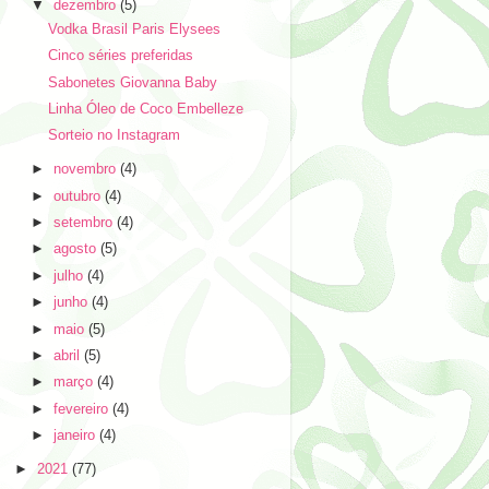
▼
dezembro
(5)
Vodka Brasil Paris Elysees
Cinco séries preferidas
Sabonetes Giovanna Baby
Linha Óleo de Coco Embelleze
Sorteio no Instagram
►
novembro
(4)
►
outubro
(4)
►
setembro
(4)
►
agosto
(5)
►
julho
(4)
►
junho
(4)
►
maio
(5)
►
abril
(5)
►
março
(4)
►
fevereiro
(4)
►
janeiro
(4)
►
2021
(77)