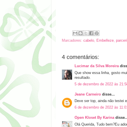
Marcadores:
cabelo
,
Embelleze
,
parcer
4 comentários:
Lucimar da Silva Moreira
diss
Que show essa linha, gosto mui
resultado.
5 de dezembro de 2022 às 21:5
Jeane Carneiro
disse...
Deve ser top, ainda não testei e
6 de dezembro de 2022 às 11:0
Open Kloset By Karina
disse..
Olá Querida, Tudo bem?Eu adoro