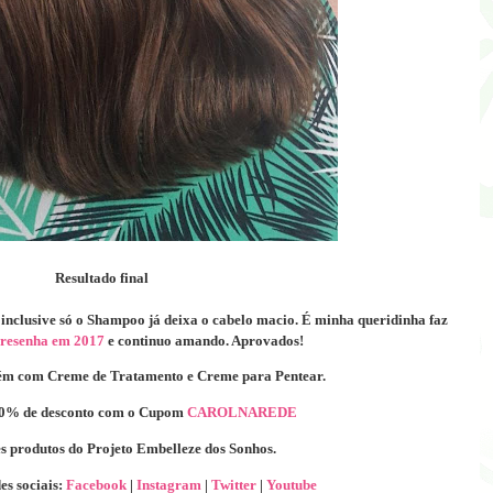
Resultado final
, inclusive só o Shampoo já deixa o cabelo macio.
É minha queridinha faz
resenha em 2017
e continuo amando. Aprovados!
bém com Creme de Tratamento e Creme para Pentear.
0% de desconto com o Cupom
CAROLNAREDE
s produtos do Projeto Embelleze dos Sonhos.
es sociais:
Facebook
|
Instagram
|
Twitter
|
Youtube