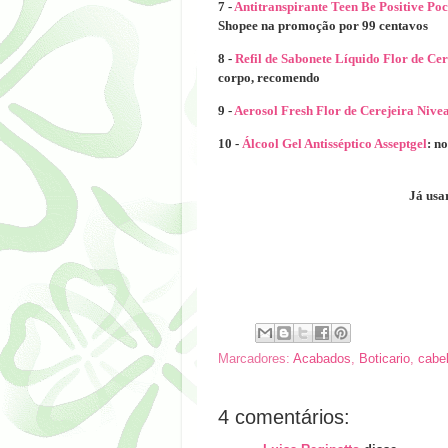
7 -
Antitranspirante Teen Be Positive Po
Shopee na promoção por 99 centavos
8 -
Refil de Sabonete Líquido Flor de Cer
corpo, recomendo
9 -
Aerosol Fresh Flor de Cerejeira Nive
10 -
Álcool Gel Antisséptico Asseptgel
: n
Já usa
Marcadores:
Acabados
,
Boticario
,
cabe
4 comentários: