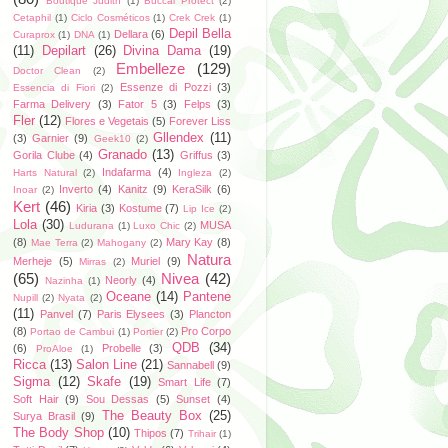
Boutique Judith
(1)
Buccal Protect
(2)
Cetaphil
(1)
Ciclo Cosméticos
(1)
Crek Crek
(1)
Depil Bella
Dellara
(6)
Curaprox
(1)
DNA
(1)
(11)
Depilart
(26)
Divina Dama
(19)
Embelleze
(129)
Doctor Clean
(2)
Essenze di Pozzi
(3)
Essencia di Fiori
(2)
Farma Delivery
(3)
Fator 5
(3)
Felps
(3)
Fler
(12)
Flores e Vegetais
(5)
Forever Liss
Gllendex
(11)
(3)
Garnier
(9)
Geek10
(2)
Granado
(13)
Gorila Clube
(4)
Griffus
(3)
Indafarma
(4)
Harts Natural
(2)
Ingleza
(2)
Inverto
(4)
Kanitz
(9)
KeraSilk
(6)
Inoar
(2)
Kert
(46)
Kiria
(3)
Kostume
(7)
Lip Ice
(2)
Lola
(30)
MUSA
Ludurana
(1)
Luxo Chic
(2)
(8)
Mary Kay
(8)
Mae Terra
(2)
Mahogany
(2)
Natura
Merheje
(5)
Muriel
(9)
Mirras
(2)
(65)
Nivea
(42)
Neorly
(4)
Nazinha
(1)
Oceane
(14)
Pantene
Nupill
(2)
Nyata
(2)
(11)
Panvel
(7)
Paris Elysees
(3)
Plancton
(8)
Pro Corpo
Portao de Cambui
(1)
Portier
(2)
QDB
(34)
(6)
Probelle
(3)
ProAloe
(1)
Ricca
(13)
Salon Line
(21)
Sannabell
(9)
Sigma
(12)
Skafe
(19)
Smart Life
(7)
Soft Hair
(9)
Sou Dessas
(5)
Sunset
(4)
The Beauty Box
(25)
Surya Brasil
(9)
The Body Shop
(10)
Thipos
(7)
Trihair
(1)