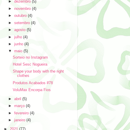
►
dezembro
(5)
►
novembro
(4)
►
outubro
(4)
►
setembro
(4)
►
agosto
(5)
►
julho
(4)
►
junho
(4)
▼
maio
(5)
Sorteio no Instagram
Hotel Sesc Nogueira
Shape your body with the right
clothes
Produtos Acabados #78
VoluMax Encorpa Fios
►
abril
(5)
►
março
(4)
►
fevereiro
(4)
►
janeiro
(4)
►
2021
(77)