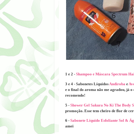
1 e 2 -
Shampoo e Máscara Spectrum Hai
3 e 4 - Sabonetes Líquidos
Andiroba
e
Ave
e o final do aroma não me agradou, já o 
recomendo!
5 -
Shower Gel Sakura No Ki The Body 
promoção. Esse tem cheiro de flor de cer
6 -
Sabonete Líquido Esfoliante Sol & Á
amei