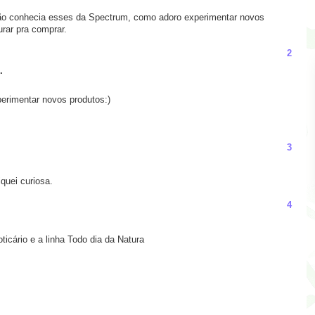
não conhecia esses da Spectrum, como adoro experimentar novos
urar pra comprar.
2
.
erimentar novos produtos:)
3
quei curiosa.
4
icário e a linha Todo dia da Natura