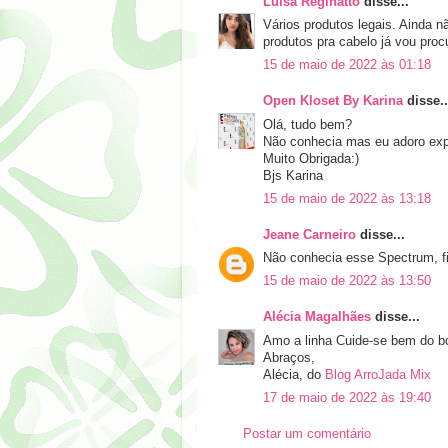
Luisa Reginatto
disse...
Vários produtos legais. Ainda 
produtos pra cabelo já vou proc
15 de maio de 2022 às 01:18
Open Kloset By Karina
disse..
Olá, tudo bem?
Não conhecia mas eu adoro exp
Muito Obrigada:)
Bjs Karina
15 de maio de 2022 às 13:18
Jeane Carneiro
disse...
Não conhecia esse Spectrum, fi
15 de maio de 2022 às 13:50
Alécia Magalhães
disse...
Amo a linha Cuide-se bem do bot
Abraços,
Alécia, do
Blog ArroJada Mix
17 de maio de 2022 às 19:40
Postar um comentário