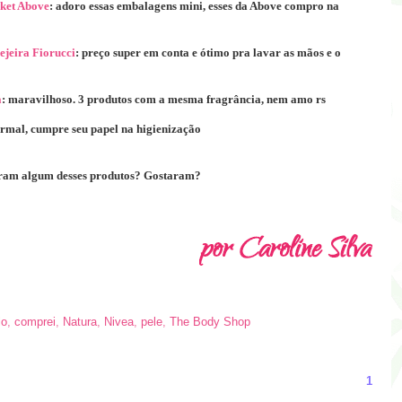
cket Above
: adoro essas embalagens mini, esses da Above compro na
ejeira Fiorucci
: preço super em conta e ótimo pra lavar as mãos e o
a
: maravilhoso. 3 produtos com a mesma fragrância, nem amo rs
ormal, cumpre seu papel na higienização
ram algum desses produtos? Gostaram?
lo
,
comprei
,
Natura
,
Nivea
,
pele
,
The Body Shop
1