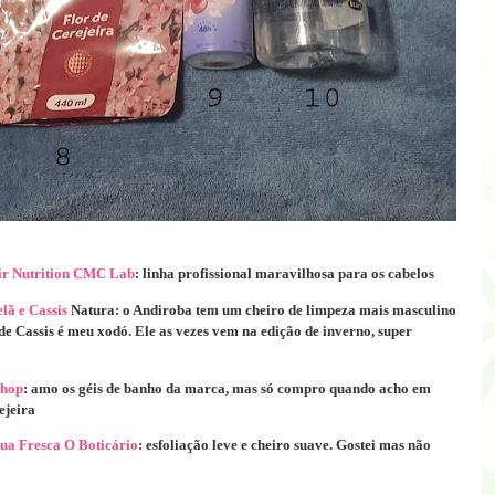
r Nutrition CMC Lab
: linha profissional maravilhosa para os cabelos
lã e Cassis
Natura: o Andiroba tem um cheiro de limpeza mais masculino
de Cassis é meu xodó. Ele as vezes vem na edição de inverno, super
Shop
: amo os géis de banho da marca, mas só compro quando acho em
ejeira
gua Fresca O Boticário
: esfoliação leve e cheiro suave. Gostei mas não