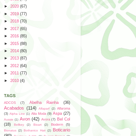
►
2020
(67)
►
2019
(77)
►
2018
(70)
►
2017
(65)
►
2016
(85)
►
2015
(88)
►
2014
(80)
►
2013
(87)
►
2012
(64)
►
2011
(77)
►
2010
(4)
TAGS
Abelha Rainha
(36)
ADCOS
(7)
Acabados
(114)
Alfaroma
Alfaparf
(2)
Aspa
(27)
(3)
Alta Moda
(9)
Alpha Line
(1)
Avon
(42)
Bel Col
Avora
(7)
Aussie
(1)
(18)
Bioderm
(5)
Bellkey
(2)
Bioart
(2)
Boticario
Bionatus
(2)
Bothanico Hair
(2)
(80)