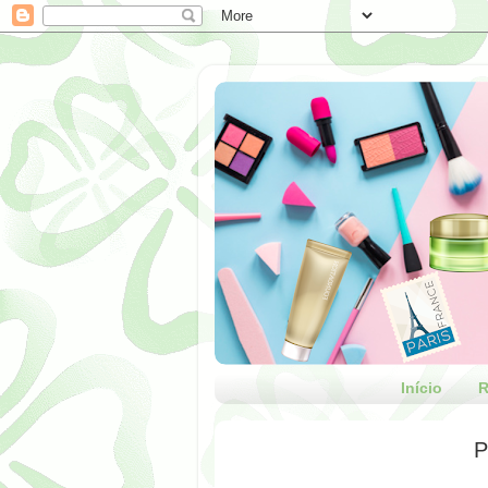
Início
R
P