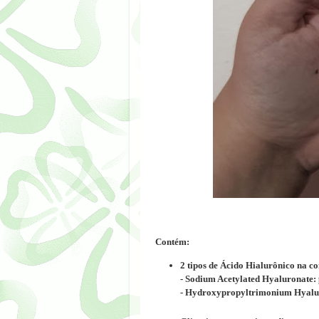
Contém:
2 tipos de Ácido Hialurônico na c
- Sodium Acetylated Hyaluronate: 
- Hydroxypropyltrimonium Hyaluron