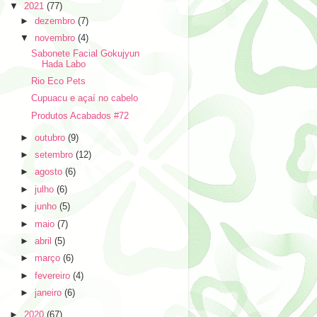
▼
2021
(77)
►
dezembro
(7)
▼
novembro
(4)
Sabonete Facial Gokujyun
Hada Labo
Rio Eco Pets
Cupuacu e açaí no cabelo
Produtos Acabados #72
►
outubro
(9)
►
setembro
(12)
►
agosto
(6)
►
julho
(6)
►
junho
(5)
►
maio
(7)
►
abril
(5)
►
março
(6)
►
fevereiro
(4)
►
janeiro
(6)
►
2020
(67)