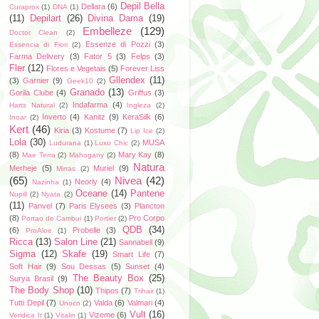
Depil Bella
Dellara
(6)
Curaprox
(1)
DNA
(1)
(11)
Depilart
(26)
Divina Dama
(19)
Embelleze
(129)
Doctor Clean
(2)
Essenze di Pozzi
(3)
Essencia di Fiori
(2)
Farma Delivery
(3)
Fator 5
(3)
Felps
(3)
Fler
(12)
Flores e Vegetais
(5)
Forever Liss
Gllendex
(11)
(3)
Garnier
(9)
Geek10
(2)
Granado
(13)
Gorila Clube
(4)
Griffus
(3)
Indafarma
(4)
Harts Natural
(2)
Ingleza
(2)
Inverto
(4)
Kanitz
(9)
KeraSilk
(6)
Inoar
(2)
Kert
(46)
Kiria
(3)
Kostume
(7)
Lip Ice
(2)
Lola
(30)
MUSA
Ludurana
(1)
Luxo Chic
(2)
(8)
Mary Kay
(8)
Mae Terra
(2)
Mahogany
(2)
Natura
Merheje
(5)
Muriel
(9)
Mirras
(2)
(65)
Nivea
(42)
Neorly
(4)
Nazinha
(1)
Oceane
(14)
Pantene
Nupill
(2)
Nyata
(2)
(11)
Panvel
(7)
Paris Elysees
(3)
Plancton
(8)
Pro Corpo
Portao de Cambui
(1)
Portier
(2)
QDB
(34)
(6)
Probelle
(3)
ProAloe
(1)
Ricca
(13)
Salon Line
(21)
Sannabell
(9)
Sigma
(12)
Skafe
(19)
Smart Life
(7)
Soft Hair
(9)
Sou Dessas
(5)
Sunset
(4)
The Beauty Box
(25)
Surya Brasil
(9)
The Body Shop
(10)
Thipos
(7)
Trihair
(1)
Tutti Depil
(7)
Valda
(6)
Valmari
(4)
Unoco
(2)
Vult
(16)
Vizeme
(6)
Veridica It
(1)
Vitalin
(1)