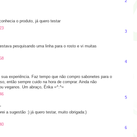
2
conhecia o produto, já quero testar
23
3
estava pesquisando uma linha para o rosto e vi muitas
58
4
r sua experiência. Faz tempo que não compro sabonetes para o
so, então sempre cuido na hora de comprar. Ainda não
 ou veganos. Um abraço, Érika =^.^=
46
5
.
i a sugestão :) já quero testar, muito obrigada:)
40
6