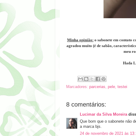
Minha opinião:
o sabonete em contato co
agradou muito (é de sabão, característi
meu ros
Hada La
Marcadores:
parcerias
,
pele
,
testei
8 comentários:
Lucimar da Silva Moreira
diss
Que bom que o sabonete não dei
a marca bjs.
24 de novembro de 2021 às 13: