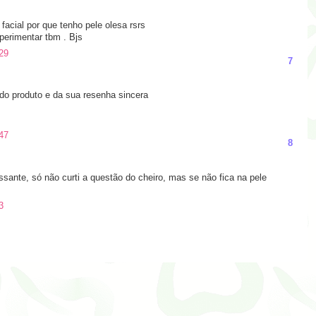
acial por que tenho pele olesa rsrs
erimentar tbm . Bjs
29
7
 do produto e da sua resenha sincera
47
8
sante, só não curti a questão do cheiro, mas se não fica na pele
3