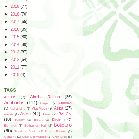
►
2019
(77)
►
2018
(70)
►
2017
(65)
►
2016
(85)
►
2015
(88)
►
2014
(80)
►
2013
(87)
►
2012
(64)
►
2011
(77)
►
2010
(4)
TAGS
Abelha Rainha
(36)
ADCOS
(7)
Acabados
(114)
Alfaroma
Alfaparf
(2)
Aspa
(27)
(3)
Alta Moda
(9)
Alpha Line
(1)
Avon
(42)
Bel Col
Avora
(7)
Aussie
(1)
(18)
Bioderm
(5)
Bellkey
(2)
Bioart
(2)
Boticario
Bionatus
(2)
Bothanico Hair
(2)
(80)
Boutique Judith
(1)
Buccal Protect
(2)
Cetaphil
(1)
Ciclo Cosméticos
(1)
Crek Crek
(1)