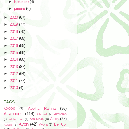
►
fevereiro
(4)
►
janeiro
(6)
►
2020
(67)
►
2019
(77)
►
2018
(70)
►
2017
(65)
►
2016
(85)
►
2015
(88)
►
2014
(80)
►
2013
(87)
►
2012
(64)
►
2011
(77)
►
2010
(4)
TAGS
Abelha Rainha
(36)
ADCOS
(7)
Acabados
(114)
Alfaroma
Alfaparf
(2)
Aspa
(27)
(3)
Alta Moda
(9)
Alpha Line
(1)
Avon
(42)
Bel Col
Avora
(7)
Aussie
(1)