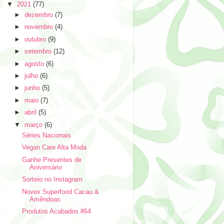
▼
2021
(77)
►
dezembro
(7)
►
novembro
(4)
►
outubro
(9)
►
setembro
(12)
►
agosto
(6)
►
julho
(6)
►
junho
(5)
►
maio
(7)
►
abril
(5)
▼
março
(6)
Séries Nacionais
Vegan Care Alta Moda
Ganhe Presentes de
Aniversário
Sorteio no Instagram
Novex Superfood Cacau &
Amêndoas
Produtos Acabados #64