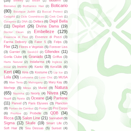
(18)
Bioderm
(5)
Bellkey
(2)
Bioart
(2)
Boticario
Bionatus
(2)
Bothanico Hair
(2)
(80)
Boutique Judith
(1)
Buccal Protect
(2)
Cetaphil
(1)
Ciclo Cosméticos
(1)
Crek Crek
(1)
Depil Bella
Dellara
(6)
Curaprox
(1)
DNA
(1)
(11)
Depilart
(26)
Divina Dama
(19)
Embelleze
(129)
Doctor Clean
(2)
Essenze di Pozzi
(3)
Essencia di Fiori
(2)
Farma Delivery
(3)
Fator 5
(3)
Felps
(3)
Fler
(12)
Flores e Vegetais
(5)
Forever Liss
Gllendex
(11)
(3)
Garnier
(9)
Geek10
(2)
Granado
(13)
Gorila Clube
(4)
Griffus
(3)
Indafarma
(4)
Harts Natural
(2)
Ingleza
(2)
Inverto
(4)
Kanitz
(9)
KeraSilk
(6)
Inoar
(2)
Kert
(46)
Kiria
(3)
Kostume
(7)
Lip Ice
(2)
Lola
(30)
MUSA
Ludurana
(1)
Luxo Chic
(2)
(8)
Mary Kay
(8)
Mae Terra
(2)
Mahogany
(2)
Natura
Merheje
(5)
Muriel
(9)
Mirras
(2)
(65)
Nivea
(42)
Neorly
(4)
Nazinha
(1)
Oceane
(14)
Pantene
Nupill
(2)
Nyata
(2)
(11)
Panvel
(7)
Paris Elysees
(3)
Plancton
(8)
Pro Corpo
Portao de Cambui
(1)
Portier
(2)
QDB
(34)
(6)
Probelle
(3)
ProAloe
(1)
Ricca
(13)
Salon Line
(21)
Sannabell
(9)
Sigma
(12)
Skafe
(19)
Smart Life
(7)
Soft Hair
(9)
Sou Dessas
(5)
Sunset
(4)