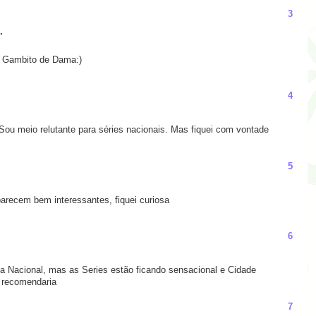
3
.
o Gambito de Dama:)
4
ou meio relutante para séries nacionais. Mas fiquei com vontade
5
recem bem interessantes, fiquei curiosa
6
a Nacional, mas as Series estão ficando sensacional e Cidade
 recomendaria
7