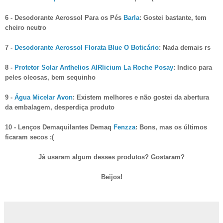
6 - Desodorante Aerossol Para os Pés
Barla
: Gostei bastante, tem
cheiro neutro
7 -
Desodorante Aerossol Florata Blue O Boticário
: Nada demais rs
8 -
Protetor Solar Anthelios AIRlicium La Roche Posay
: Indico para
peles oleosas, bem sequinho
9 -
Água Micelar Avon
: Existem melhores e não gostei da abertura
da embalagem, desperdiça produto
10 - Lenços Demaquilantes Demaq
Fenzza
: Bons, mas os últimos
ficaram secos :(
Já usaram algum desses produtos? Gostaram?
Beijos!