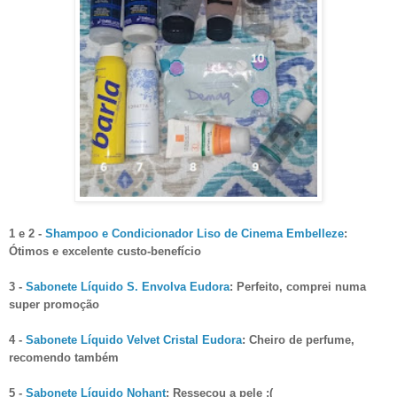
1 e 2 -
Shampoo e Condicionador Liso de Cinema Embelleze
:
Ótimos e excelente custo-benefício
3 -
Sabonete Líquido S. Envolva Eudora
: Perfeito, comprei numa
super promoção
4 -
Sabonete Líquido Velvet Cristal Eudora
: Cheiro de perfume,
recomendo também
5 -
Sabonete Líquido Nohant
: Ressecou a pele :(