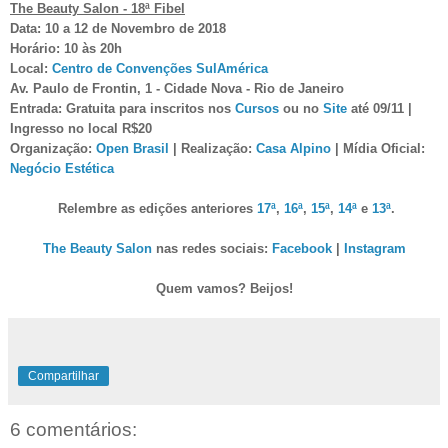
The Beauty Salon - 18ª Fibel
Data: 10 a 12 de Novembro de 2018
Horário: 10 às 20h
Local:
Centro de Convenções SulAmérica
Av. Paulo de Frontin, 1 - Cidade Nova - Rio de Janeiro
Entrada: Gratuita para inscritos nos
Cursos
ou no
Site
até 09/11 |
Ingresso no local R$20
Organização:
Open Brasil
| Realização:
Casa Alpino
| Mídia Oficial:
Negócio Estética
Relembre as edições anteriores
17ª
,
16ª
,
15ª
,
14ª
e
13ª
.
The Beauty Salon
nas redes sociais:
Facebook
|
Instagram
Quem vamos? Beijos!
Compartilhar
6 comentários: