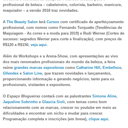
profissional de beleza – cabeleireiro, colorista, barbeiro, manicure,
maquiador – a versão 2018 traz novidades.
A
The Beauty Salon
terá
Cursos
com certificado de aperfeiçoamento
profissional, com nomes como Fernando Torquatto (Tendências de
Maquiagem - As cores e a moda para 2019) e Rudi Werner (Cortes de
sucesso: segredos Werner para corte e finalização), com preços de
R$120 a R$150,
veja aqui
.
Além de Workshops e a Arena-Show, com apresentações ao vivo
dos mais renomados profissionais do mundo da beleza, a feira
reúne
grandes marcas expositoras
como
Catharine Hill
,
Embelleze
,
Gllendex
e
Salon Line
, que trazem novidades e lançamentos,
proporcionando informação e gerando negócios, tanto para os
profissionais, visitantes e expositores.
O
Espaço Blogueiras
contará com as palestrantes
Simone Aline
,
Jaqueline Sobrinho
e
Glaucia Sioli
, com temas como bom
relacionamento com as marcas, crescer no youtube em meio as
dificuldades e encontrar um nicho e mudar para crescer.
Programação completa e inscrições (em breve),
clique aqui
.