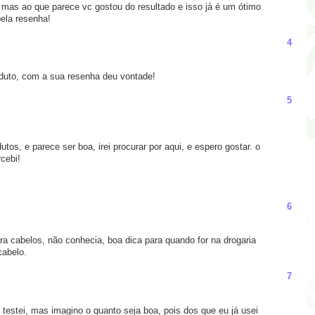
; mas ao que parece vc gostou do resultado e isso já é um ótimo
pela resenha!
4
duto, com a sua resenha deu vontade!
5
tos, e parece ser boa, irei procurar por aqui, e espero gostar. o
rcebi!
6
ara cabelos, não conhecia, boa dica para quando for na drogaria
cabelo.
7
 testei, mas imagino o quanto seja boa, pois dos que eu já usei