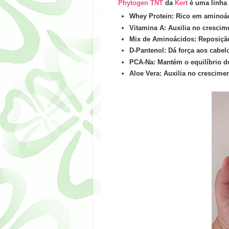
Phytogen TNT
da
Kert
é uma linha 
Whey Protein: Rico em aminoác
Vitamina A: Auxilia no crescim
Mix de Aminoácidos: Reposição 
D-Pantenol: Dá força aos cabel
PCA-Na: Mantém o equilíbrio do 
Aloe Vera: Auxilia no crescimen