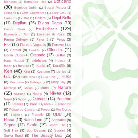
Boticario
Bionatus
(2)
Bothanico Hair
(2)
(80)
Boutique Judith
(1)
Buccal Protect
(2)
Cetaphil
(1)
Ciclo Cosméticos
(1)
Crek Crek
(1)
Depil Bella
Dellara
(6)
Curaprox
(1)
DNA
(1)
(11)
Depilart
(26)
Divina Dama
(19)
Embelleze
(129)
Doctor Clean
(2)
Essenze di Pozzi
(3)
Essencia di Fiori
(2)
Farma Delivery
(3)
Fator 5
(3)
Felps
(3)
Fler
(12)
Flores e Vegetais
(5)
Forever Liss
Gllendex
(11)
(3)
Garnier
(9)
Geek10
(2)
Granado
(13)
Gorila Clube
(4)
Griffus
(3)
Indafarma
(4)
Harts Natural
(2)
Ingleza
(2)
Inverto
(4)
Kanitz
(9)
KeraSilk
(6)
Inoar
(2)
Kert
(46)
Kiria
(3)
Kostume
(7)
Lip Ice
(2)
Lola
(30)
MUSA
Ludurana
(1)
Luxo Chic
(2)
(8)
Mary Kay
(8)
Mae Terra
(2)
Mahogany
(2)
Natura
Merheje
(5)
Muriel
(9)
Mirras
(2)
(65)
Nivea
(42)
Neorly
(4)
Nazinha
(1)
Oceane
(14)
Pantene
Nupill
(2)
Nyata
(2)
(11)
Panvel
(7)
Paris Elysees
(3)
Plancton
(8)
Pro Corpo
Portao de Cambui
(1)
Portier
(2)
QDB
(34)
(6)
Probelle
(3)
ProAloe
(1)
Ricca
(13)
Salon Line
(21)
Sannabell
(9)
Sigma
(12)
Skafe
(19)
Smart Life
(7)
Soft Hair
(9)
Sou Dessas
(5)
Sunset
(4)
The Beauty Box
(25)
Surya Brasil
(9)