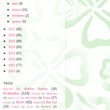
►
abril
(8)
►
março
(10)
►
fevereiro
(2)
►
janeiro
(5)
►
2017
(65)
►
2016
(85)
►
2015
(88)
►
2014
(80)
►
2013
(87)
►
2012
(64)
►
2011
(77)
►
2010
(4)
TAGS
Abelha Rainha
(36)
ADCOS
(7)
Acabados
(114)
Alfaroma
Alfaparf
(2)
Aspa
(27)
(3)
Alta Moda
(9)
Alpha Line
(1)
Avon
(42)
Bel Col
Avora
(7)
Aussie
(1)
(18)
Bioderm
(5)
Bellkey
(2)
Bioart
(2)