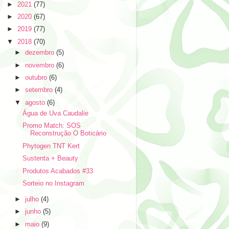
►
2021
(77)
►
2020
(67)
►
2019
(77)
▼
2018
(70)
►
dezembro
(5)
►
novembro
(6)
►
outubro
(6)
►
setembro
(4)
▼
agosto
(6)
Água de Uva Caudalie
Promo Match: SOS
Reconstrução O Boticário
Phytogen TNT Kert
Sustenta + Beauty
Produtos Acabados #33
Sorteio no Instagram
►
julho
(4)
►
junho
(5)
►
maio
(9)