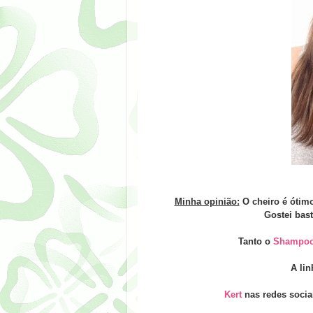
Minha opinião:
O cheiro é ótimo 
Gostei bast
Tanto o
Shampo
A li
Kert
nas redes socia