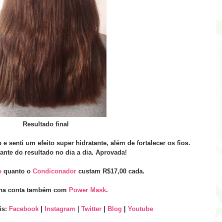
Resultado final
e senti um efeito super hidratante, além de fortalecer os fios.
ante do resultado no dia a dia. Aprovada!
o
quanto o
Condiconador
custam R$17,00 cada.
nha conta também com
Power Mask
.
is:
Facebook
|
Instagram
|
Twitter
|
Blog
|
Youtube