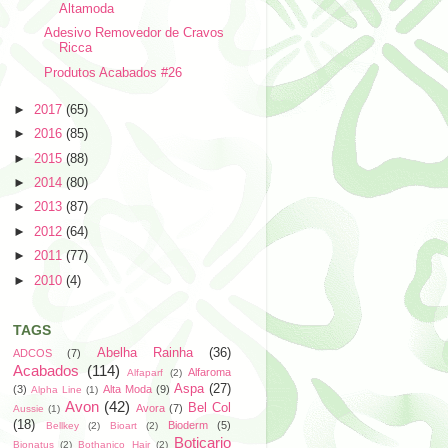
Altamoda
Adesivo Removedor de Cravos
Ricca
Produtos Acabados #26
►
2017
(65)
►
2016
(85)
►
2015
(88)
►
2014
(80)
►
2013
(87)
►
2012
(64)
►
2011
(77)
►
2010
(4)
TAGS
Abelha Rainha
(36)
ADCOS
(7)
Acabados
(114)
Alfaroma
Alfaparf
(2)
Aspa
(27)
(3)
Alta Moda
(9)
Alpha Line
(1)
Avon
(42)
Bel Col
Avora
(7)
Aussie
(1)
(18)
Bioderm
(5)
Bellkey
(2)
Bioart
(2)
Boticario
Bionatus
(2)
Bothanico Hair
(2)