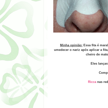
Minha opinião:
Essa fita é mara
umedecer o nariz após aplicar a fita
cheiro de mato
Eles lança
Compr
Ricca
nas red