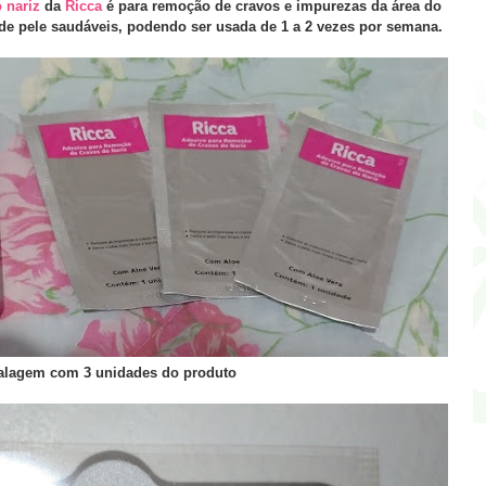
o nariz
da
Ricca
é para remoção de cravos e impurezas da área do
s de pele saudáveis, podendo ser usada de 1 a 2 vezes por semana.
lagem com 3 unidades do produto