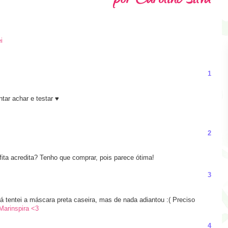
i
1
ntar achar e testar ♥
2
ita acredita? Tenho que comprar, pois parece ótima!
3
á tentei a máscara preta caseira, mas de nada adiantou :( Preciso
Marinspira <3
4