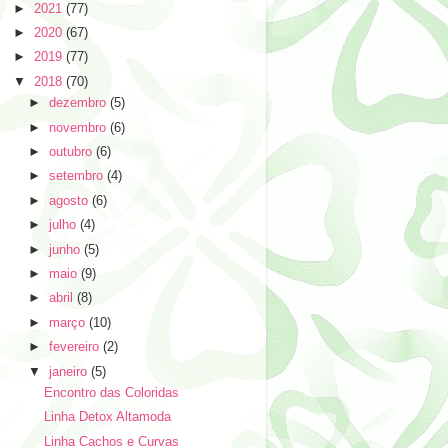
►
2021
(77)
►
2020
(67)
►
2019
(77)
▼
2018
(70)
►
dezembro
(5)
►
novembro
(6)
►
outubro
(6)
►
setembro
(4)
►
agosto
(6)
►
julho
(4)
►
junho
(5)
►
maio
(9)
►
abril
(8)
►
março
(10)
►
fevereiro
(2)
▼
janeiro
(5)
Encontro das Coloridas
Linha Detox Altamoda
Linha Cachos e Curvas