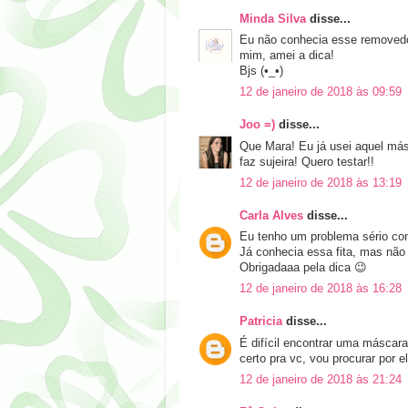
Minda Silva
disse...
Eu não conhecia esse removedor
mim, amei a dica!
Bjs (•_•)
12 de janeiro de 2018 às 09:59
Joo =)
disse...
Que Mara! Eu já usei aquel má
faz sujeira! Quero testar!!
12 de janeiro de 2018 às 13:19
Carla Alves
disse...
Eu tenho um problema sério com
Já conhecia essa fita, mas não
Obrigadaaa pela dica 😉
12 de janeiro de 2018 às 16:28
Patricia
disse...
É difícil encontrar uma máscar
certo pra vc, vou procurar por el
12 de janeiro de 2018 às 21:24