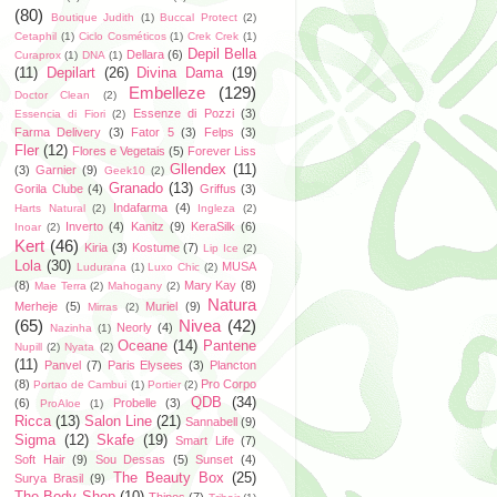
(80)
Boutique Judith
(1)
Buccal Protect
(2)
Cetaphil
(1)
Ciclo Cosméticos
(1)
Crek Crek
(1)
Depil Bella
Dellara
(6)
Curaprox
(1)
DNA
(1)
(11)
Depilart
(26)
Divina Dama
(19)
Embelleze
(129)
Doctor Clean
(2)
Essenze di Pozzi
(3)
Essencia di Fiori
(2)
Farma Delivery
(3)
Fator 5
(3)
Felps
(3)
Fler
(12)
Flores e Vegetais
(5)
Forever Liss
Gllendex
(11)
(3)
Garnier
(9)
Geek10
(2)
Granado
(13)
Gorila Clube
(4)
Griffus
(3)
Indafarma
(4)
Harts Natural
(2)
Ingleza
(2)
Inverto
(4)
Kanitz
(9)
KeraSilk
(6)
Inoar
(2)
Kert
(46)
Kiria
(3)
Kostume
(7)
Lip Ice
(2)
Lola
(30)
MUSA
Ludurana
(1)
Luxo Chic
(2)
(8)
Mary Kay
(8)
Mae Terra
(2)
Mahogany
(2)
Natura
Merheje
(5)
Muriel
(9)
Mirras
(2)
(65)
Nivea
(42)
Neorly
(4)
Nazinha
(1)
Oceane
(14)
Pantene
Nupill
(2)
Nyata
(2)
(11)
Panvel
(7)
Paris Elysees
(3)
Plancton
(8)
Pro Corpo
Portao de Cambui
(1)
Portier
(2)
QDB
(34)
(6)
Probelle
(3)
ProAloe
(1)
Ricca
(13)
Salon Line
(21)
Sannabell
(9)
Sigma
(12)
Skafe
(19)
Smart Life
(7)
Soft Hair
(9)
Sou Dessas
(5)
Sunset
(4)
The Beauty Box
(25)
Surya Brasil
(9)
The Body Shop
(10)
Thipos
(7)