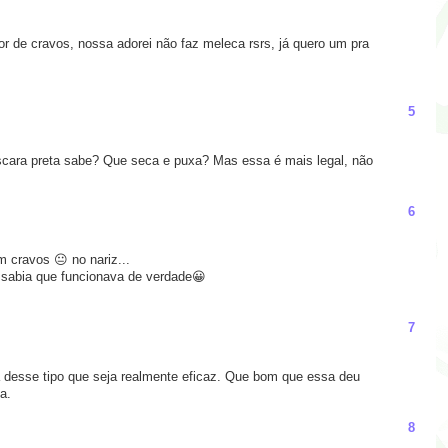
 de cravos, nossa adorei não faz meleca rsrs, já quero um pra
5
scara preta sabe? Que seca e puxa? Mas essa é mais legal, não
6
 cravos 😐 no nariz...
 sabia que funcionava de verdade😀
7
a desse tipo que seja realmente eficaz. Que bom que essa deu
a.
8