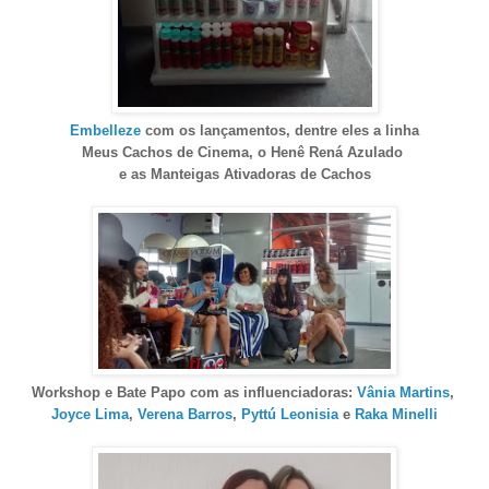
Embelleze
com os lançamentos, dentre eles a linha
Meus Cachos de Cinema, o Henê Rená Azulado
e as Manteigas Ativadoras de Cachos
Workshop e Bate Papo com as influenciadoras:
Vânia Martins
,
Joyce Lima
,
Verena Barros
,
Pyttú Leonisia
e
Raka Minelli