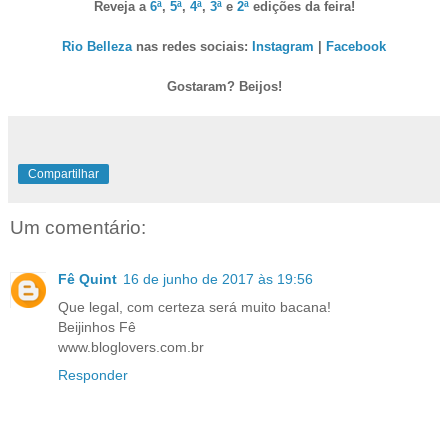
Reveja a
6ª
,
5ª
,
4ª
,
3ª
e
2ª
edições da feira!
Rio Belleza
nas redes sociais:
Instagram
|
Facebook
Gostaram? Beijos!
Compartilhar
Um comentário:
Fê Quint
16 de junho de 2017 às 19:56
Que legal, com certeza será muito bacana!
Beijinhos Fê
www.bloglovers.com.br
Responder