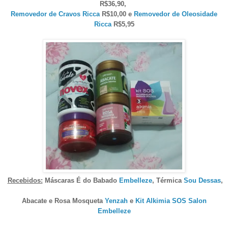
R$36,90,
Removedor de Cravos Ricca
R$10,00 e
Removedor de Oleosidade
Ricca
R$5,95
Recebidos:
Máscaras É do Babado
Embelleze
, Térmica
Sou Dessas
,
Abacate e Rosa Mosqueta
Yenzah
e
Kit Alkimia SOS Salon
Embelleze