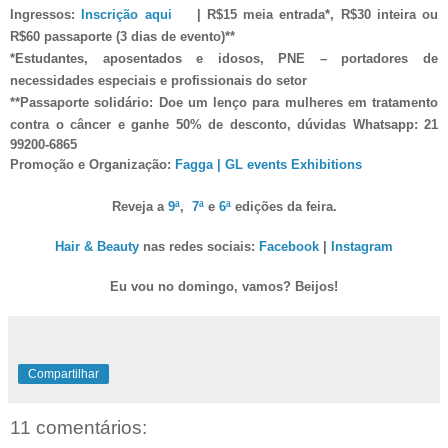
Ingressos:
Inscrição aqui
|
R$1
5
meia entrada*, R$
30
inteira ou
R$
60
passaporte
(
3 dias
de evento
)**
*Estudantes,
aposentados e idosos, PNE – portadores de
necessidades especiais e profissionais do setor
**Passaporte solidário:
Doe um lenço para mulheres em tratamento
contra o câncer e ganhe 50% de desconto, dúvidas Whatsapp: 21
99200-6865
Promoção e Organização:
Fagga | GL events Exhibitions
Reveja a
9ª
,
7ª
e
6ª
edições da feira.
Hair & Beauty
nas redes sociais:
Facebook
|
Instagram
Eu vou no domingo, vamos?
Beijos!
Compartilhar
11 comentários: