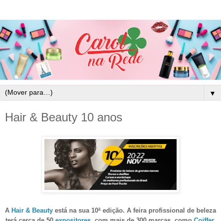
▼
Hair & Beauty 10 anos
A
Hair & Beauty
está na sua 10ª edição. A feira profissional de beleza
terá cerca
de 50
expositores
, com mais de 300 marcas, como
Coiffer
,