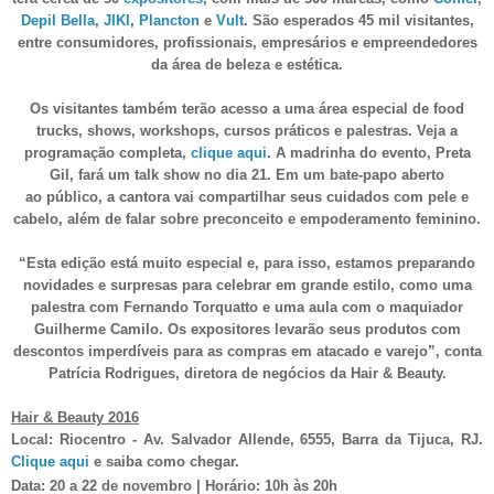
Depil Bella
,
JIKI
,
Plancton
e
Vult
. São esperados 45 mil visitantes,
entre consumidores, profissionais, empresários e empreendedores
da área de beleza e estética.
Os visitantes também terão acesso a uma área especial de food
trucks, shows, workshops, cursos práticos e palestras. Veja a
programação completa,
clique aqui
. A madrinha do evento, Preta
Gil, fará um talk show no dia 21. Em um bate-papo aberto
ao público, a cantora vai compartilhar seus cuidados com pele e
cabelo, além de falar sobre preconceito e empoderamento feminino.
“Esta edição está muito especial e, para isso, estamos preparando
novidades e surpresas para celebrar em grande estilo, como uma
palestra com Fernando Torquatto e uma aula com o maquiador
Guilherme Camilo. Os expositores levarão seus produtos com
descontos imperdíveis para as compras em atacado e varejo”, conta
Patrícia Rodrigues, diretora de negócios da Hair & Beauty.
Hair & Beauty 2016
Local: Riocentro - Av. Salvador Allende, 6555, Barra da Tijuca, RJ.
Clique aqui
e saiba como chegar.
Data: 20 a 22 de novembro
|
Horário:
10h às 20h