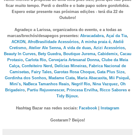
ficar muito tempo. Perdi o desfile e o bate papo sobre
gordofobia
.
Espero estar presente nas próximas edições - terá dia 22 de
Outubro!
Agradeço a Larissa, organizadora do evento, e a todas as
marcas/brechós/desapegos presentes:
Abracadabra
,
Açaí da Tia
,
ACKON
,
AfroBrasilidade Acessórios
,
A minha praia é
,
Ateliê
Cretismo
,
Atelier Ale Senna
,
A vida de duas
,
Azizi Acessórios
,
Beauty In Curves
,
Bety Guedra
,
Boutique Jurema
,
Cabidemix
,
Cacau
Protasio
,
Carlota Rio
,
Cervejaria Artesanal Donna
,
Clube da Meia
Calça
,
Confeiteiro Nerd
,
Delícias Mineiras
,
Fabrica Nacional de
Camisetas
,
Fairy Tales
,
Garotas Rosa Choque
,
Gata Plus Size
,
Gordinha dos Sonhos
,
Madame Ciata
,
Maria Abacaxita
,
Mii Psiquê
,
Mini's
,
NaBeca Tamanhos Reais
,
Negrif Rio
,
Nina Vazquez
,
Oh
Brigadeiro
,
Partiu Rejuvenescer
,
Princesa Ervilha
,
Ricco Sabores
e
Tidy Bijoux
.
Hashtag Bazar nas redes sociais:
Facebook
|
Instagram
Gostaram? Beijos!