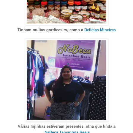
Tinham
muitas
gordi
ces rs
, como a
Delícias Mineiras
Várias lojinhas estiveram presentes, olha que linda a
NaBeca Tamanhos Reais