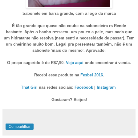
Sabonete em barra grande, com a logo da marca
É
tão grande que quase não coube na saboneteira
rs
Re
nde
bastante.
Após o banho re
ssecou
um pouco a pele, mas nada que
um hidratante não resolva (n
em senti a necessidade de passar
)
. Tem
um cheirinho muito bom. Legal pra presentear também, não
é um
sabonete 'mais do mesmo'. Aprovado!
O preço sugerido é de R$7,90.
Veja aqui
onde encontrar à venda.
Re
cebi esse produto na
Fesbel 2016
.
That Girl
nas redes sociais:
Facebook
|
Instagram
Gostaram? Beijos!
Compartilhar