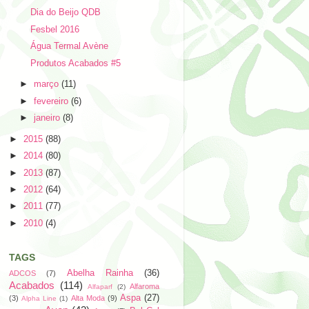
Dia do Beijo QDB
Fesbel 2016
Água Termal Avène
Produtos Acabados #5
►
março
(11)
►
fevereiro
(6)
►
janeiro
(8)
►
2015
(88)
►
2014
(80)
►
2013
(87)
►
2012
(64)
►
2011
(77)
►
2010
(4)
TAGS
Abelha Rainha
(36)
ADCOS
(7)
Acabados
(114)
Alfaroma
Alfaparf
(2)
Aspa
(27)
(3)
Alta Moda
(9)
Alpha Line
(1)