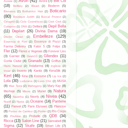
Avon
(42)
Bel Col
Avora
(7)
Aussie
(1)
(18)
Bioderm
(5)
Bellkey
(2)
Bioart
(2)
Boticario
Bionatus
(2)
Bothanico Hair
(2)
(80)
Boutique Judith
(1)
Buccal Protect
(2)
Cetaphil
(1)
Ciclo Cosméticos
(1)
Crek Crek
(1)
Depil Bella
Dellara
(6)
Curaprox
(1)
DNA
(1)
(11)
Depilart
(26)
Divina Dama
(19)
Embelleze
(129)
Doctor Clean
(2)
Essenze di Pozzi
(3)
Essencia di Fiori
(2)
Farma Delivery
(3)
Fator 5
(3)
Felps
(3)
Fler
(12)
Flores e Vegetais
(5)
Forever Liss
Gllendex
(11)
(3)
Garnier
(9)
Geek10
(2)
Granado
(13)
Gorila Clube
(4)
Griffus
(3)
Indafarma
(4)
Harts Natural
(2)
Ingleza
(2)
Inverto
(4)
Kanitz
(9)
KeraSilk
(6)
Inoar
(2)
Kert
(46)
Kiria
(3)
Kostume
(7)
Lip Ice
(2)
Lola
(30)
MUSA
Ludurana
(1)
Luxo Chic
(2)
(8)
Mary Kay
(8)
Mae Terra
(2)
Mahogany
(2)
Natura
Merheje
(5)
Muriel
(9)
Mirras
(2)
(65)
Nivea
(42)
Neorly
(4)
Nazinha
(1)
Oceane
(14)
Pantene
Nupill
(2)
Nyata
(2)
(11)
Panvel
(7)
Paris Elysees
(3)
Plancton
(8)
Pro Corpo
Portao de Cambui
(1)
Portier
(2)
QDB
(34)
(6)
Probelle
(3)
ProAloe
(1)
Ricca
(13)
Salon Line
(21)
Sannabell
(9)
Sigma
(12)
Skafe
(19)
Smart Life
(7)