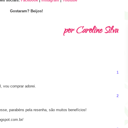
es sociais:
Facebook
|
Instagram
|
Youtube
Gostaram? Beijos!
1
l, vou comprar adorei.
2
esse, parabéns pela resenha, são muitos benefícios!
logspot.com.br/