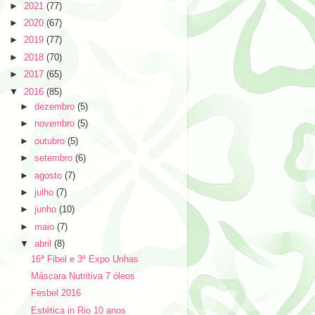
►
2021
(77)
►
2020
(67)
►
2019
(77)
►
2018
(70)
►
2017
(65)
▼
2016
(85)
►
dezembro
(5)
►
novembro
(5)
►
outubro
(5)
►
setembro
(6)
►
agosto
(7)
►
julho
(7)
►
junho
(10)
►
maio
(7)
▼
abril
(8)
16ª Fibel e 3ª Expo Unhas
Máscara Nutritiva 7 óleos
Fesbel 2016
Estética in Rio 10 anos