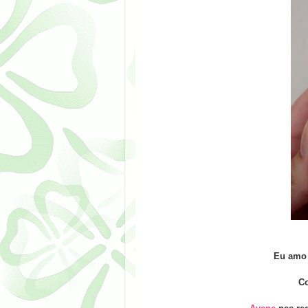
Eu amo 
C