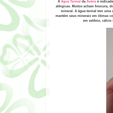
A
Água Termal
da
Avène
é indicada
alérgicas. Muitos acham frescura, di
mineral. A água termal tem uma 
mantém seus minerais em ótimas con
em selênio, cálci