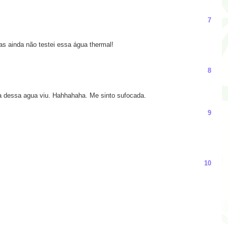
7
s ainda não testei essa água thermal!
8
a dessa agua viu. Hahhahaha. Me sinto sufocada.
9
10
.