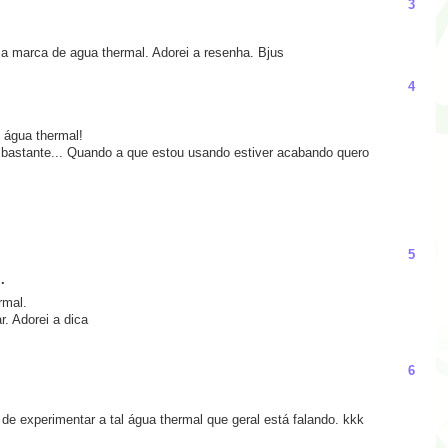
3
a marca de agua thermal. Adorei a resenha. Bjus
4
 água thermal!
 bastante... Quando a que estou usando estiver acabando quero
5
.
rmal.
r. Adorei a dica
6
 de experimentar a tal água thermal que geral está falando. kkk