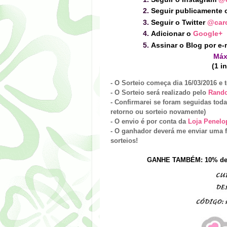
Seguir publicamente 
Seguir o Twitter
@caro
Adicionar o
Google+
Assinar o Blog por e-m
Máx
(1 i
- O Sorteio começa dia
16
/
03
/201
6
e 
- O Sorteio será realizado pelo
Rand
- Confirmarei se foram seguidas toda
retorno ou sorteio novamente)
- O envio é por conta da
Loja Penelo
- O ganhador deverá me enviar uma f
sorteios!
GANHE
TAMBÉM
:
10% de