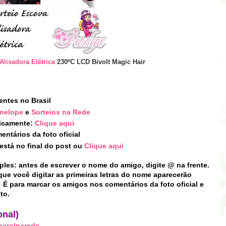
Alisadora Elétrica
230ºC LCD Bivolt Magic Hair
entes no Brasil
enelope
e
Sorteios
na Rede
licamente:
Clique aqui
ntários da foto oficial
está no final do post
ou
Clique aqui
ples: antes de escrever o nome do amigo, digite
@
na frente.
que você digitar as primeiras letras do nome aparecerão
: É para marcar os amigos
nos comentários da foto oficial e
to.
onal)
arolnarede