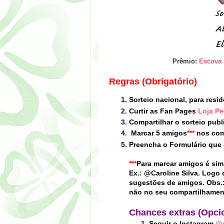
Prêmio:
Escova 
Regras (Obrigatório)
Sorteio nacional, para resid
Curtir as Fan Pages
Loja P
Compartilhar o sorteio pub
Marcar 5 amigos
*
**
nos come
Preencha o Formulário que 
***
Para marcar amigos é sim
Ex.: @Caroline Silva. Logo 
sugestões de amigos. Obs.
não
no seu compartilhamen
Chances extras (Opci
Seguir o Instagram
@c