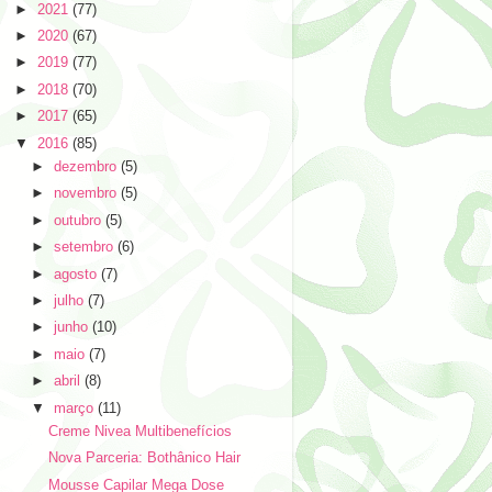
►
2021
(77)
►
2020
(67)
►
2019
(77)
►
2018
(70)
►
2017
(65)
▼
2016
(85)
►
dezembro
(5)
►
novembro
(5)
►
outubro
(5)
►
setembro
(6)
►
agosto
(7)
►
julho
(7)
►
junho
(10)
►
maio
(7)
►
abril
(8)
▼
março
(11)
Creme Nivea Multibenefícios
Nova Parceria: Bothânico Hair
Mousse Capilar Mega Dose