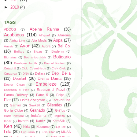
►
2010
(4)
TAGS
Abelha Rainha
(36)
ADCOS
(7)
Acabados
(114)
Alfaroma
Alfaparf
(2)
Aspa
(27)
(3)
Alta Moda
(9)
Alpha Line
(1)
Avon
(42)
Bel Col
Avora
(7)
Aussie
(1)
(18)
Bioderm
(5)
Bellkey
(2)
Bioart
(2)
Boticario
Bionatus
(2)
Bothanico Hair
(2)
(80)
Boutique Judith
(1)
Buccal Protect
(2)
Cetaphil
(1)
Ciclo Cosméticos
(1)
Crek Crek
(1)
Depil Bella
Dellara
(6)
Curaprox
(1)
DNA
(1)
(11)
Depilart
(26)
Divina Dama
(19)
Embelleze
(129)
Doctor Clean
(2)
Essenze di Pozzi
(3)
Essencia di Fiori
(2)
Farma Delivery
(3)
Fator 5
(3)
Felps
(3)
Fler
(12)
Flores e Vegetais
(5)
Forever Liss
Gllendex
(11)
(3)
Garnier
(9)
Geek10
(2)
Granado
(13)
Gorila Clube
(4)
Griffus
(3)
Indafarma
(4)
Harts Natural
(2)
Ingleza
(2)
Inverto
(4)
Kanitz
(9)
KeraSilk
(6)
Inoar
(2)
Kert
(46)
Kiria
(3)
Kostume
(7)
Lip Ice
(2)
Lola
(30)
MUSA
Ludurana
(1)
Luxo Chic
(2)