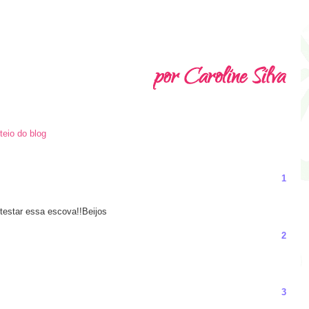
teio do blog
1
 testar essa escova!!Beijos
2
3