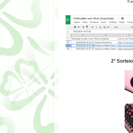
O p
2
° Sortei