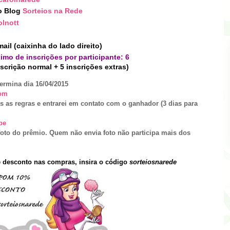
o Blog
Sorteios na Rede
lnott
ail (caixinha do lado direito)
imo de inscrições por participante: 6
nscrição normal + 5 inscrições extras)
termina dia
16
/
04
/2015
om
s as regras e entrarei em contato com o ganhador (3 dias para
pe
oto do prêmio.
Quem não envia foto não participa mais dos
 desconto nas compras
,
insira
o código
sorteios
narede