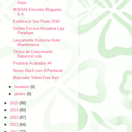
Aspa
#EBSA6 Encontro Blogueira
S.A.
Estética in Sao Paulo 2016
Sorteio Escova Alisadora Loja
Penelope
Lançamento Kostume Kolor
Maintenance
Tônico de Crescimento
Rapunzel Lola
Produtos Acabados #4
Novex Dex5 com D-Pantenol
Matizador Yellow Free Kert
►
fevereiro
(6)
►
janeiro
(8)
►
2015
(88)
►
2014
(80)
►
2013
(87)
►
2012
(64)
►
2011
(77)