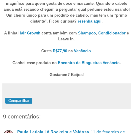
magnífico para quem gosta de doce e marcante. Quando
o cabelo
ainda está secando
chegam a perguntar qual perfume estou usando!
Um cheiro único para um produto de cabelo, mas tem um "primo
distante". Ficou curiosa?
resenha aqui
.
A linha
Hair Growth
conta também com
Shampoo
,
Condicionador
e
Leave in.
Custa
R$77,90
na
Venâncio
.
Ganhei esse produto no
Encontro de Blogueiras Venâncio
.
Gostaram? Beijos!
Compartilhar
9 comentários:
Paula Leticia | A Rockeira e Vaidosa
11 de fevereiro de