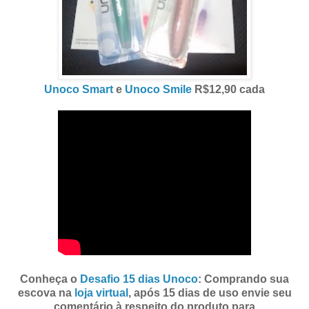
Unoco Smart
e
Unoco Smile
R$12,90 cada
Conheça o
Desafio 15 dias Unoco
: Comprando sua
escova na
loja virtual
, após 15 dias de uso envie seu
comentário à respeito do produto para