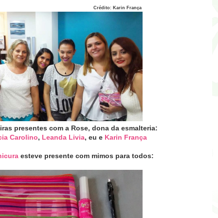
to: Karin França
ras presentes com a Rose, dona da esmalteria
:
ia Carolino
,
Leanda Livia
, eu e
Karin França
nicura
esteve presente com mimos para todos: