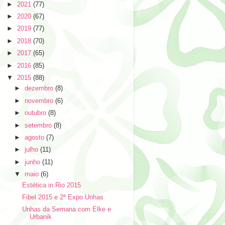
►
2021
(77)
►
2020
(67)
►
2019
(77)
►
2018
(70)
►
2017
(65)
►
2016
(85)
▼
2015
(88)
►
dezembro
(8)
►
novembro
(6)
►
outubro
(8)
►
setembro
(8)
►
agosto
(7)
►
julho
(11)
►
junho
(11)
▼
maio
(6)
Estética in Rio 2015
Fibel 2015 e 2ª Expo Unhas
Unhas da Semana com Elke e
Urbanik