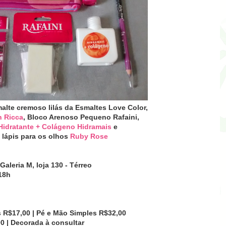
alte cremoso lilás da Esmaltes Love Color,
n Ricca
,
Bloco Arenoso Pequeno Rafaini,
idratante + Colágeno Hidramais
e
 lápis para os olhos
Ruby Rose
Galeria M, loja 130 -
Térreo
18
h
 R$17,00 | Pé e Mão Simples R$32,00
0 | Decorada à consultar