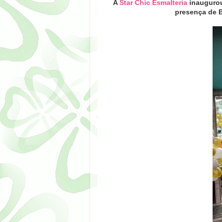
A
Star Chic Esmalteria
inauguro
presença de B