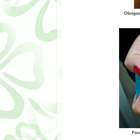
Obriga
Crédit
Fic