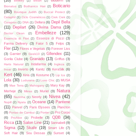
(18)
Bioderm
(5)
Bellkey
(2)
Bioart
(2)
Boticario
Bionatus
(2)
Bothanico Hair
(2)
(80)
Boutique Judith
(1)
Buccal Protect
(2)
Cetaphil
(1)
Ciclo Cosméticos
(1)
Crek Crek
(1)
Depil Bella
Dellara
(6)
Curaprox
(1)
DNA
(1)
(11)
Depilart
(26)
Divina Dama
(19)
Embelleze
(129)
Doctor Clean
(2)
Essenze di Pozzi
(3)
Essencia di Fiori
(2)
Farma Delivery
(3)
Fator 5
(3)
Felps
(3)
Fler
(12)
Flores e Vegetais
(5)
Forever Liss
Gllendex
(11)
(3)
Garnier
(9)
Geek10
(2)
Granado
(13)
Gorila Clube
(4)
Griffus
(3)
Indafarma
(4)
Harts Natural
(2)
Ingleza
(2)
Inverto
(4)
Kanitz
(9)
KeraSilk
(6)
Inoar
(2)
Kert
(46)
Kiria
(3)
Kostume
(7)
Lip Ice
(2)
Lola
(30)
MUSA
Ludurana
(1)
Luxo Chic
(2)
(8)
Mary Kay
(8)
Mae Terra
(2)
Mahogany
(2)
Natura
Merheje
(5)
Muriel
(9)
Mirras
(2)
(65)
Nivea
(42)
Neorly
(4)
Nazinha
(1)
Oceane
(14)
Pantene
Nupill
(2)
Nyata
(2)
(11)
Panvel
(7)
Paris Elysees
(3)
Plancton
(8)
Pro Corpo
Portao de Cambui
(1)
Portier
(2)
QDB
(34)
(6)
Probelle
(3)
ProAloe
(1)
Ricca
(13)
Salon Line
(21)
Sannabell
(9)
Sigma
(12)
Skafe
(19)
Smart Life
(7)
Soft Hair
(9)
Sou Dessas
(5)
Sunset
(4)