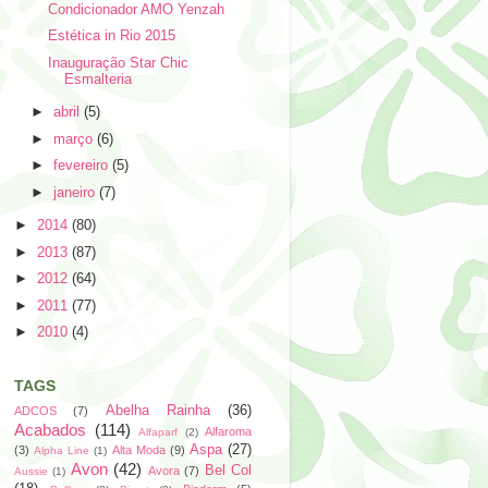
Condicionador AMO Yenzah
Estética in Rio 2015
Inauguração Star Chic
Esmalteria
►
abril
(5)
►
março
(6)
►
fevereiro
(5)
►
janeiro
(7)
►
2014
(80)
►
2013
(87)
►
2012
(64)
►
2011
(77)
►
2010
(4)
TAGS
Abelha Rainha
(36)
ADCOS
(7)
Acabados
(114)
Alfaroma
Alfaparf
(2)
Aspa
(27)
(3)
Alta Moda
(9)
Alpha Line
(1)
Avon
(42)
Bel Col
Avora
(7)
Aussie
(1)