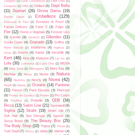
Cetaphil
(1)
Ciclo Cosméticos
(1)
Crek Crek
(1)
Depil Bella
Dellara
(6)
Curaprox
(1)
DNA
(1)
(11)
Depilart
(26)
Divina Dama
(19)
Embelleze
(129)
Doctor Clean
(2)
Essenze di Pozzi
(3)
Essencia di Fiori
(2)
Farma Delivery
(3)
Fator 5
(3)
Felps
(3)
Fler
(12)
Flores e Vegetais
(5)
Forever Liss
Gllendex
(11)
(3)
Garnier
(9)
Geek10
(2)
Granado
(13)
Gorila Clube
(4)
Griffus
(3)
Indafarma
(4)
Harts Natural
(2)
Ingleza
(2)
Inverto
(4)
Kanitz
(9)
KeraSilk
(6)
Inoar
(2)
Kert
(46)
Kiria
(3)
Kostume
(7)
Lip Ice
(2)
Lola
(30)
MUSA
Ludurana
(1)
Luxo Chic
(2)
(8)
Mary Kay
(8)
Mae Terra
(2)
Mahogany
(2)
Natura
Merheje
(5)
Muriel
(9)
Mirras
(2)
(65)
Nivea
(42)
Neorly
(4)
Nazinha
(1)
Oceane
(14)
Pantene
Nupill
(2)
Nyata
(2)
(11)
Panvel
(7)
Paris Elysees
(3)
Plancton
(8)
Pro Corpo
Portao de Cambui
(1)
Portier
(2)
QDB
(34)
(6)
Probelle
(3)
ProAloe
(1)
Ricca
(13)
Salon Line
(21)
Sannabell
(9)
Sigma
(12)
Skafe
(19)
Smart Life
(7)
Soft Hair
(9)
Sou Dessas
(5)
Sunset
(4)
The Beauty Box
(25)
Surya Brasil
(9)
The Body Shop
(10)
Thipos
(7)
Trihair
(1)
Tutti Depil
(7)
Valda
(6)
Valmari
(4)
Unoco
(2)