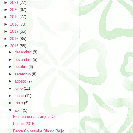
►
2021
(77)
►
2020
(67)
►
2019
(77)
►
2018
(70)
►
2017
(65)
►
2016
(85)
▼
2015
(88)
►
dezembro
(8)
►
novembro
(6)
►
outubro
(8)
►
setembro
(8)
►
agosto
(7)
►
julho
(11)
►
junho
(11)
►
maio
(6)
▼
abril
(5)
Fios porosos? Amyris Oil
Fesbel 2015
Febre Colossal e Dia do Beijo