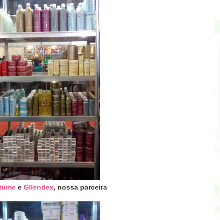
tume
e
Gllendex
, nossa parceira