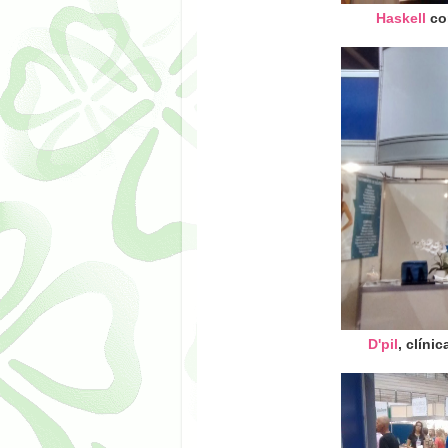
Haskell
co
D'pil
, clíni