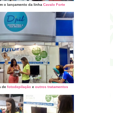
m o lançamento da linha
Cavalo Forte
ca de
fotodepilação
e
outros tratamentos