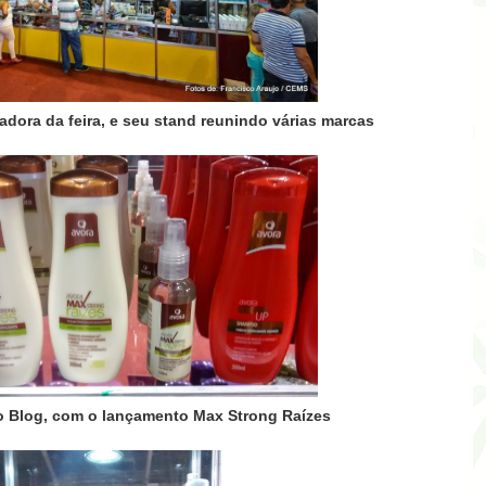
nadora da f
eira
, e seu stand reunindo várias marcas
do Blog, com o lançamento Max Strong Raízes