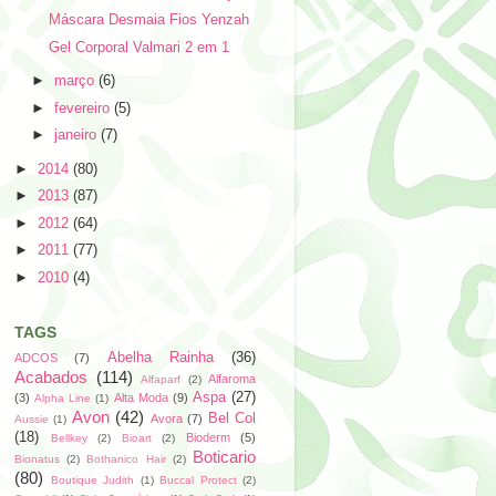
Máscara Desmaia Fios Yenzah
Gel Corporal Valmari 2 em 1
►
março
(6)
►
fevereiro
(5)
►
janeiro
(7)
►
2014
(80)
►
2013
(87)
►
2012
(64)
►
2011
(77)
►
2010
(4)
TAGS
Abelha Rainha
(36)
ADCOS
(7)
Acabados
(114)
Alfaroma
Alfaparf
(2)
Aspa
(27)
(3)
Alta Moda
(9)
Alpha Line
(1)
Avon
(42)
Bel Col
Avora
(7)
Aussie
(1)
(18)
Bioderm
(5)
Bellkey
(2)
Bioart
(2)
Boticario
Bionatus
(2)
Bothanico Hair
(2)
(80)
Boutique Judith
(1)
Buccal Protect
(2)