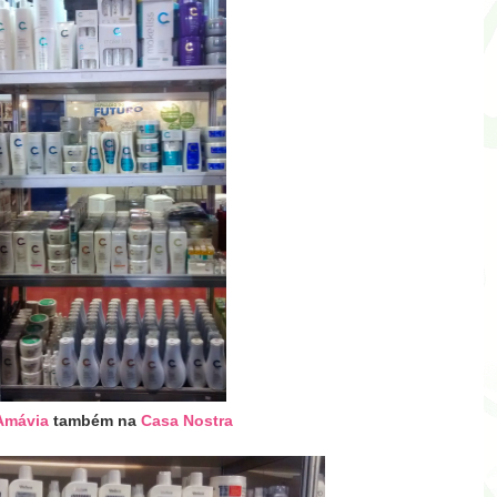
Amávia
também na
Casa Nostra