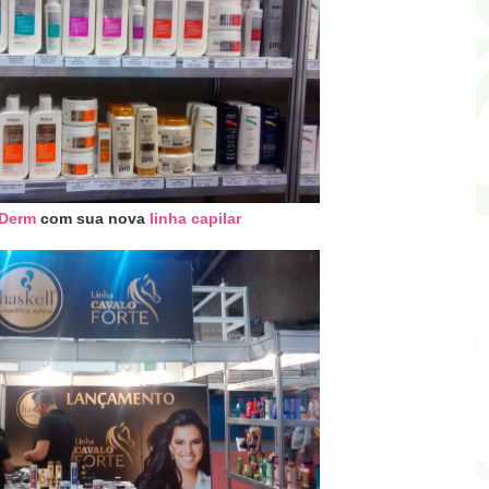
 Derm
com sua nova
linha capilar