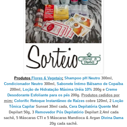
Produtos
Flores & Vegetais
:
Shampoo pH Neutro
300ml,
Condicionador Neutro
300ml,
Sabonete Íntimo Bálsamo de Copaíba
200ml,
Loção de Hidratação Máxima Uréia 10%
200g e
Creme
Desodorante Esfoliante para os pés
200g.
Produtos cedidos por
mim:
Colorific Retoque Instantâneo de Raízes
cobre 120ml, 2
Loção
Tônica Capilar
Sunset 30ml cada,
Cera Depilatória Quente
Mel
Depilart 50g, 3
Removedor Pós Depilatório
Depilart 2,4ml cada
sachê, 5 Máscaras CTI e 5 Máscaras Mandioca & Argan
Divina Dama
20g cada sachê.