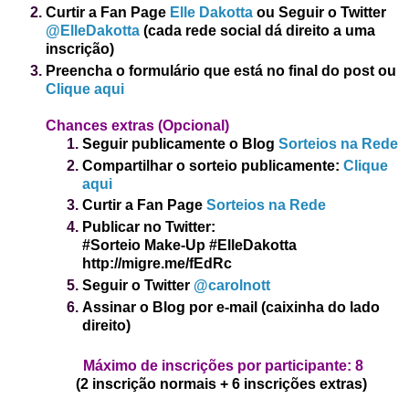
Curtir a Fan Page
Elle Dakotta
ou
Seguir o Twitter
@ElleDakotta
(cada rede social dá direito a uma
inscrição)
Preencha o formulário que está no final do post
ou
Clique aqui
Chance
s ex
tras
(Opcional)
Seguir publicamente o Blog
Sorteios na Rede
Compartilhar o sorteio publicamente:
Clique
aqui
Curtir a Fan Page
Sorteios na Rede
Publicar no Twitter:
#Sorteio Make-Up
#ElleDakotta
http://migre.me/fEdRc
Seguir o Twitter
@carolnott
Assinar o Blog por e-mail (caixinha do lado
direito)
Máximo de inscrições por participante:
8
(2 inscrição normais + 6 inscrições extras)