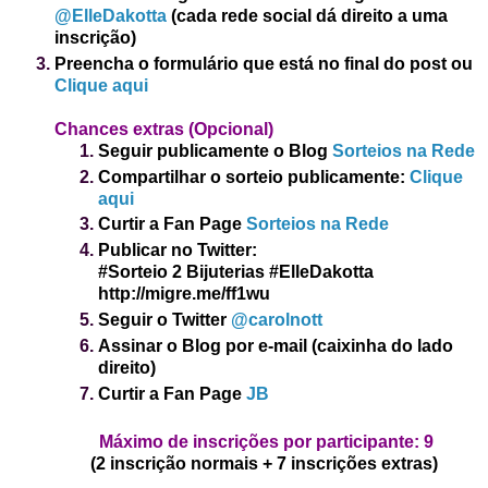
@ElleDakotta
(cada rede social dá direito a uma
inscrição)
Preencha o formulário que está no final do post
ou
Clique aqui
Chance
s ex
tras
(Opcional)
Seguir publicamente o Blog
Sorteios na Rede
Compartilhar o sorteio publicamente:
Clique
aqui
Curtir a Fan Page
Sorteios na Rede
Publicar no Twitter:
#Sorteio 2 Bijuterias
#ElleDakotta
http://migre.me/ff1wu
Seguir o Twitter
@carolnott
Assinar o Blog por e-mail (caixinha do lado
direito)
Curtir a Fan Page
JB
Máximo de inscrições por participante:
9
(2 inscrição normais + 7 inscrições extras)