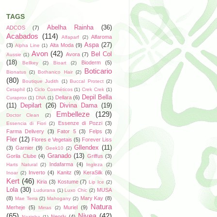
TAGS
Abelha Rainha
(36)
ADCOS
(7)
Acabados
(114)
Alfaroma
Alfaparf
(2)
Aspa
(27)
(3)
Alta Moda
(9)
Alpha Line
(1)
Avon
(42)
Bel Col
Avora
(7)
Aussie
(1)
(18)
Bioderm
(5)
Bellkey
(2)
Bioart
(2)
Boticario
Bionatus
(2)
Bothanico Hair
(2)
(80)
Boutique Judith
(1)
Buccal Protect
(2)
Cetaphil
(1)
Ciclo Cosméticos
(1)
Crek Crek
(1)
Depil Bella
Dellara
(6)
Curaprox
(1)
DNA
(1)
(11)
Depilart
(26)
Divina Dama
(19)
Embelleze
(129)
Doctor Clean
(2)
Essenze di Pozzi
(3)
Essencia di Fiori
(2)
Farma Delivery
(3)
Fator 5
(3)
Felps
(3)
Fler
(12)
Flores e Vegetais
(5)
Forever Liss
Gllendex
(11)
(3)
Garnier
(9)
Geek10
(2)
Granado
(13)
Gorila Clube
(4)
Griffus
(3)
Indafarma
(4)
Harts Natural
(2)
Ingleza
(2)
Inverto
(4)
Kanitz
(9)
KeraSilk
(6)
Inoar
(2)
Kert
(46)
Kiria
(3)
Kostume
(7)
Lip Ice
(2)
Lola
(30)
MUSA
Ludurana
(1)
Luxo Chic
(2)
(8)
Mary Kay
(8)
Mae Terra
(2)
Mahogany
(2)
Natura
Merheje
(5)
Muriel
(9)
Mirras
(2)
(65)
Nivea
(42)
Neorly
(4)
Nazinha
(1)