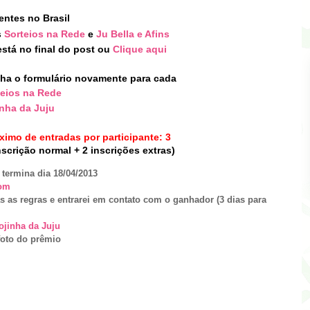
entes no Brasil
s
Sorteios na Rede
e
Ju Bella e Afins
stá no final do post
ou
Clique aqui
ha o formulário novamente para cada
teios na Rede
inha da Juju
imo de entradas por participante: 3
nscrição normal + 2 inscrições extras)
 termina dia 18/04/2013
om
s as regras e entrarei em contato com o ganhador (3 dias para
ojinha da Juju
foto do prêmio