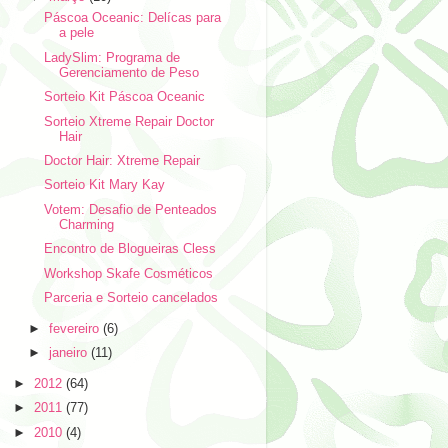
Páscoa Oceanic: Delícas para
a pele
LadySlim: Programa de
Gerenciamento de Peso
Sorteio Kit Páscoa Oceanic
Sorteio Xtreme Repair Doctor
Hair
Doctor Hair: Xtreme Repair
Sorteio Kit Mary Kay
Votem: Desafio de Penteados
Charming
Encontro de Blogueiras Cless
Workshop Skafe Cosméticos
Parceria e Sorteio cancelados
►
fevereiro
(6)
►
janeiro
(11)
►
2012
(64)
►
2011
(77)
►
2010
(4)