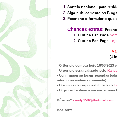
Sorteio nacional, para resid
Siga publicamente os Blog
Preencha o formulário que e
Chances extras:
Preenc
Curtir a Fan Page
Sor
Curtir a Fan Page
Loj
Máx
(1 i
- O Sorteio começa hoje 18/03/2013 e
- O Sorteio será realizado pelo
Rand
- Confirmarei se foram seguidas toda
retorno ou sorteio novamente)
- O envio é de responsabilidade
da
L
- O ganhador deverá me enviar uma 
Dúvidas?
carolp2502@hotmail.com
Boa sorte!