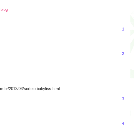
 blog
1
2
om.br/2013/03/sorteio-babyliss.html
3
4