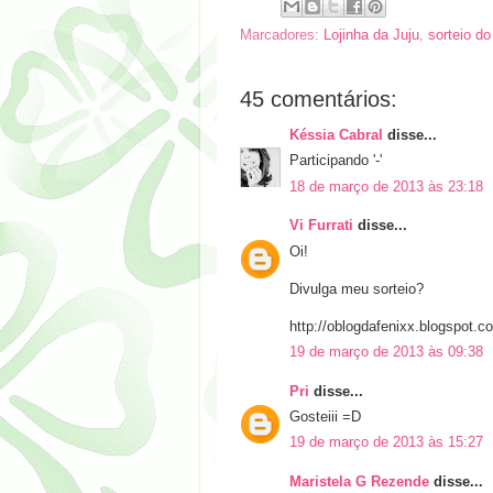
Marcadores:
Lojinha da Juju
,
sorteio do
45 comentários:
Késsia Cabral
disse...
Participando '-'
18 de março de 2013 às 23:18
Vi Furrati
disse...
Oi!
Divulga meu sorteio?
http://oblogdafenixx.blogspot.c
19 de março de 2013 às 09:38
Pri
disse...
Gosteiii =D
19 de março de 2013 às 15:27
Maristela G Rezende
disse...